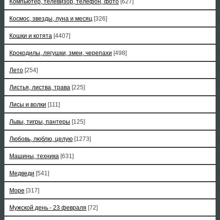
Компьютер, телевизор, телефон, фото
[627]
Космос, звезды, луна и месяц
[326]
Кошки и котята
[4407]
Крокодилы, лягушки, змеи, черепахи
[498]
Лето
[254]
Листья, листва, трава
[225]
Лисы и волки
[111]
Львы, тигры, пантеры
[125]
Любовь, люблю, целую
[1273]
Машины, техника
[631]
Медведи
[541]
Море
[317]
Мужской день - 23 февраля
[72]