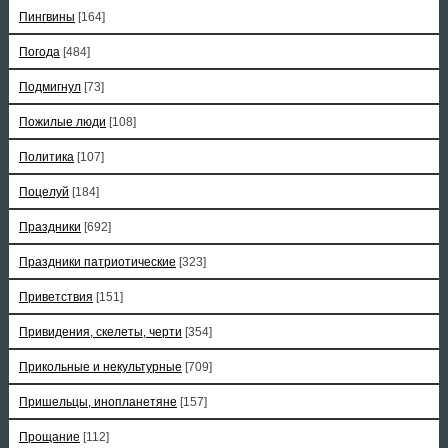
Пингвины
[164]
Погода
[484]
Подмигнул
[73]
Пожилые люди
[108]
Политика
[107]
Поцелуй
[184]
Праздники
[692]
Праздники патриотические
[323]
Приветствия
[151]
Привидения, скелеты, черти
[354]
Прикольные и некультурные
[709]
Пришельцы, инопланетяне
[157]
Прощание
[112]