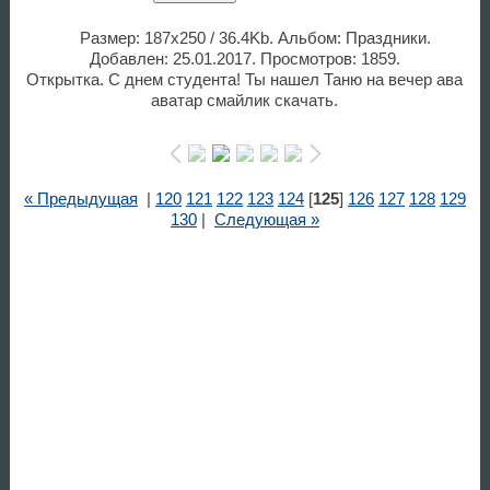
Размер: 187x250 / 36.4Kb. Альбом: Праздники.
Добавлен: 25.01.2017. Просмотров: 1859.
Открытка. С днем студента! Ты нашел Таню на вечер ава
аватар смайлик скачать.
« Предыдущая
|
120
121
122
123
124
[
125
]
126
127
128
129
130
|
Следующая »