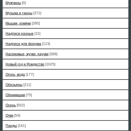
Мужчины
[0]
Музыка и танцы
[372]
Мышки, хомяки
[395]
Надписи разные
[15]
Надписи для форума
[123]
Насекомые, жучки, паучки
[389]
Новый год и Рождество
[1625]
Огонь, вода
[177]
Обезьяны
[211]
Обнимашки
[75]
Осень
[502]
Очки
[54]
Панды
[161]