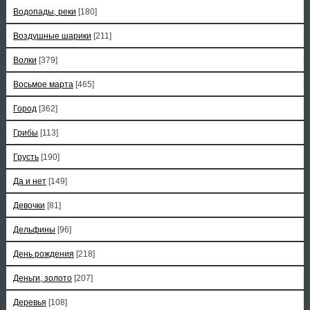
Водопады, реки
[180]
Воздушные шарики
[211]
Волки
[379]
Восьмое марта
[465]
Город
[362]
Грибы
[113]
Грусть
[190]
Да и нет
[149]
Девочки
[81]
Дельфины
[96]
День рождения
[218]
Деньги, золото
[207]
Деревья
[108]