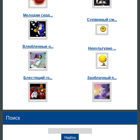
Мелодия серд...
Суеверный см...
Влюбленные о...
Некультурно ...
Блестящий го...
Заоблачный п...
Поиск