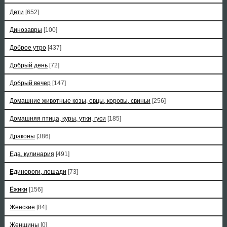
Дети
[652]
Динозавры
[100]
Доброе утро
[437]
Добрый день
[72]
Добрый вечер
[147]
Домашние животные козы, овцы, коровы, свиньи
[256]
Домашняя птица, куры, утки, гуси
[185]
Драконы
[386]
Еда, кулинария
[491]
Единороги, лошади
[73]
Ёжики
[156]
Женские
[84]
Женщины
[0]