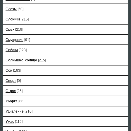
Слезы
[60]
Слоники
[215]
Смех
[219]
Смущение
[91]
Собаки
[923]
Солнышко, солнце
[215]
Сон
[183]
Спорт
[0]
Страх
[25]
Уборка
[86]
Удивление
[210]
Ужас
[115]