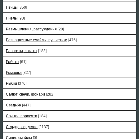
Птицы
[350]
Пчелы
[98]
Размышления, рассуждения
[20]
Разноцветные смайлы, пушистики
[476]
Рассветы, закаты
[183]
Роботы
[61]
Ромашки
[327]
Рыбки
[376]
Салют, свечи, фонари
[282]
Свадьба
[447]
Свинки, поросята
[184]
Сердце, сердечко
[2137]
Синие смайлы
[0]