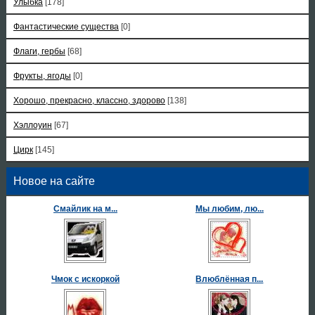
Улыбка
[178]
Фантастические существа
[0]
Флаги, гербы
[68]
Фрукты, ягоды
[0]
Хорошо, прекрасно, классно, здорово
[138]
Хэллоуин
[67]
Цирк
[145]
Новое на сайте
Смайлик на м...
Мы любим, лю...
Чмок с искоркой
Влюблённая п...