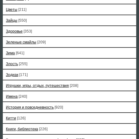
Цветы
[211]
Зайцы
[550]
Здоровье
[353]
Зеленые смайлы
[209]
Зима
[641]
Злость
[255]
Зодиак
[171]
Игрушки, игры, отдых, путешествия
[208]
Имена
[240]
История и повседневность
[920]
Китти
[126]
Книги, библиотека
[226]