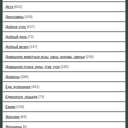
Дети
[652]
Динозавры
[100]
Доброе утро
[437]
Добрый день
[72]
Добрый вечер
[147]
Домашние животные козы, овцы, коровы, свиньи
[256]
Домашняя птица, куры, утки, гуси
[185]
Драконы
[386]
Еда, кулинария
[491]
Единороги, лошади
[73]
Ёжики
[156]
Женские
[84]
Женщины
[0]