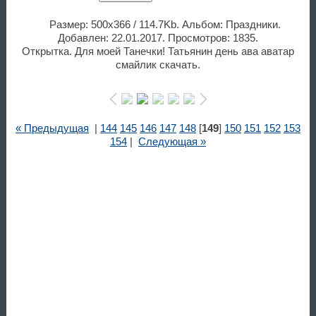
Размер: 500x366 / 114.7Kb. Альбом: Праздники.
Добавлен: 22.01.2017. Просмотров: 1835.
Открытка. Для моей Танечки! Татьянин день ава аватар
смайлик скачать.
« Предыдущая
|
144
145
146
147
148
[
149
]
150
151
152
153
154
|
Следующая »