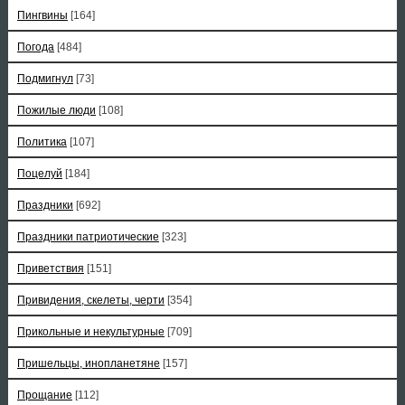
Пингвины
[164]
Погода
[484]
Подмигнул
[73]
Пожилые люди
[108]
Политика
[107]
Поцелуй
[184]
Праздники
[692]
Праздники патриотические
[323]
Приветствия
[151]
Привидения, скелеты, черти
[354]
Прикольные и некультурные
[709]
Пришельцы, инопланетяне
[157]
Прощание
[112]