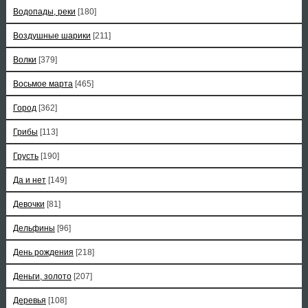
Водопады, реки
[180]
Воздушные шарики
[211]
Волки
[379]
Восьмое марта
[465]
Город
[362]
Грибы
[113]
Грусть
[190]
Да и нет
[149]
Девочки
[81]
Дельфины
[96]
День рождения
[218]
Деньги, золото
[207]
Деревья
[108]