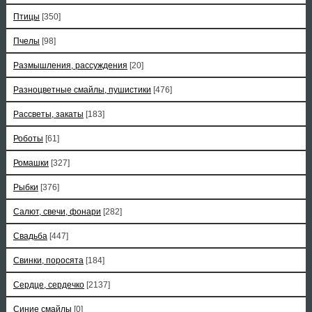
Птицы
[350]
Пчелы
[98]
Размышления, рассуждения
[20]
Разноцветные смайлы, пушистики
[476]
Рассветы, закаты
[183]
Роботы
[61]
Ромашки
[327]
Рыбки
[376]
Салют, свечи, фонари
[282]
Свадьба
[447]
Свинки, поросята
[184]
Сердце, сердечко
[2137]
Синие смайлы
[0]