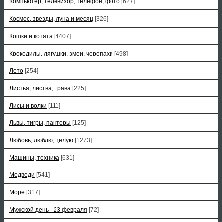
Компьютер, телевизор, телефон, фото
[627]
Космос, звезды, луна и месяц
[326]
Кошки и котята
[4407]
Крокодилы, лягушки, змеи, черепахи
[498]
Лето
[254]
Листья, листва, трава
[225]
Лисы и волки
[111]
Львы, тигры, пантеры
[125]
Любовь, люблю, целую
[1273]
Машины, техника
[631]
Медведи
[541]
Море
[317]
Мужской день - 23 февраля
[72]