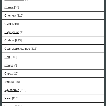
Слезы
[60]
Слоники
[215]
Смех
[219]
Смущение
[91]
Собаки
[923]
Солнышко, солнце
[215]
Сон
[183]
Спорт
[0]
Страх
[25]
Уборка
[86]
Удивление
[210]
Ужас
[115]