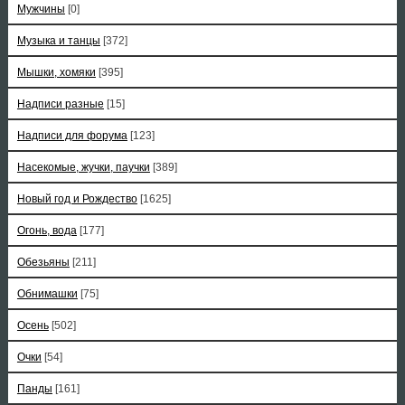
Мужчины
[0]
Музыка и танцы
[372]
Мышки, хомяки
[395]
Надписи разные
[15]
Надписи для форума
[123]
Насекомые, жучки, паучки
[389]
Новый год и Рождество
[1625]
Огонь, вода
[177]
Обезьяны
[211]
Обнимашки
[75]
Осень
[502]
Очки
[54]
Панды
[161]