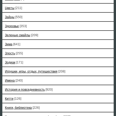
Цветы
[211]
Зайцы
[550]
Здоровье
[353]
Зеленые смайлы
[209]
Зима
[641]
Злость
[255]
Зодиак
[171]
Игрушки, игры, отдых, путешествия
[208]
Имена
[240]
История и повседневность
[920]
Китти
[126]
Книги, библиотека
[226]