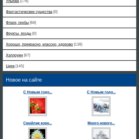
Улыбка
[178]
Фантастические существа
[0]
Флаги, гербы
[68]
Фрукты, ягоды
[0]
Хорошо, прекрасно, классно, здорово
[138]
Хэллоуин
[67]
Цирк
[145]
Новое на сайте
С Новым годо...
С Новым годо...
Смайлик корн...
Много нового...