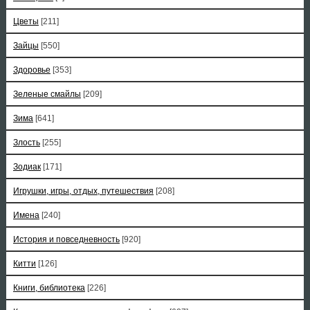
Цветы
[211]
Зайцы
[550]
Здоровье
[353]
Зеленые смайлы
[209]
Зима
[641]
Злость
[255]
Зодиак
[171]
Игрушки, игры, отдых, путешествия
[208]
Имена
[240]
История и повседневность
[920]
Китти
[126]
Книги, библиотека
[226]