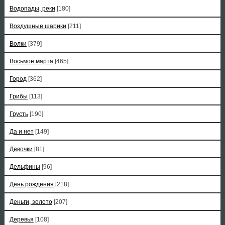
Водопады, реки
[180]
Воздушные шарики
[211]
Волки
[379]
Восьмое марта
[465]
Город
[362]
Грибы
[113]
Грусть
[190]
Да и нет
[149]
Девочки
[81]
Дельфины
[96]
День рождения
[218]
Деньги, золото
[207]
Деревья
[108]