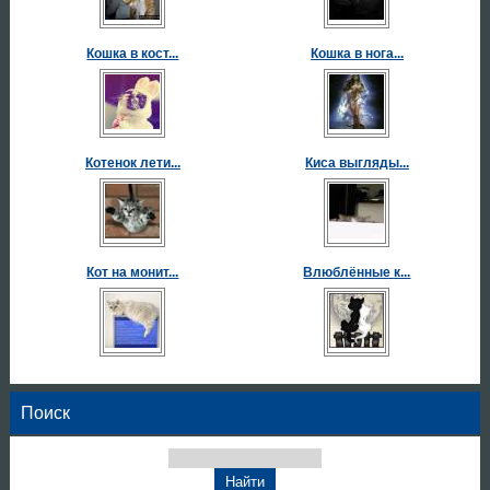
Кошка в кост...
Кошка в нога...
Котенок лети...
Киса выгляды...
Кот на монит...
Влюблённые к...
Поиск