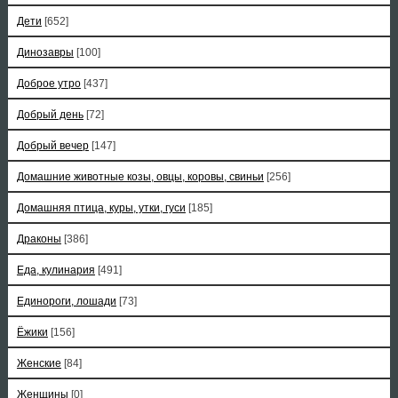
Дети
[652]
Динозавры
[100]
Доброе утро
[437]
Добрый день
[72]
Добрый вечер
[147]
Домашние животные козы, овцы, коровы, свиньи
[256]
Домашняя птица, куры, утки, гуси
[185]
Драконы
[386]
Еда, кулинария
[491]
Единороги, лошади
[73]
Ёжики
[156]
Женские
[84]
Женщины
[0]