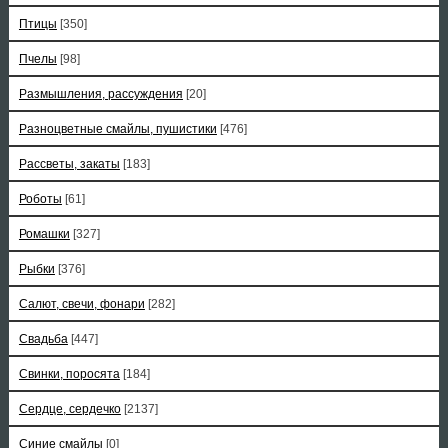
Птицы
[350]
Пчелы
[98]
Размышления, рассуждения
[20]
Разноцветные смайлы, пушистики
[476]
Рассветы, закаты
[183]
Роботы
[61]
Ромашки
[327]
Рыбки
[376]
Салют, свечи, фонари
[282]
Свадьба
[447]
Свинки, поросята
[184]
Сердце, сердечко
[2137]
Синие смайлы
[0]