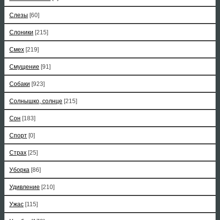
Слезы
[60]
Слоники
[215]
Смех
[219]
Смущение
[91]
Собаки
[923]
Солнышко, солнце
[215]
Сон
[183]
Спорт
[0]
Страх
[25]
Уборка
[86]
Удивление
[210]
Ужас
[115]