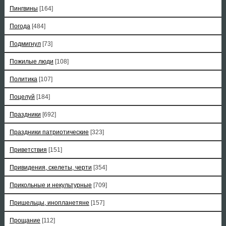
Пингвины
[164]
Погода
[484]
Подмигнул
[73]
Пожилые люди
[108]
Политика
[107]
Поцелуй
[184]
Праздники
[692]
Праздники патриотические
[323]
Приветствия
[151]
Привидения, скелеты, черти
[354]
Прикольные и некультурные
[709]
Пришельцы, инопланетяне
[157]
Прощание
[112]