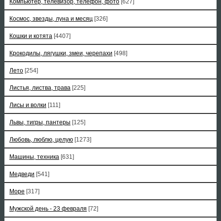
Компьютер, телевизор, телефон, фото
[627]
Космос, звезды, луна и месяц
[326]
Кошки и котята
[4407]
Крокодилы, лягушки, змеи, черепахи
[498]
Лето
[254]
Листья, листва, трава
[225]
Лисы и волки
[111]
Львы, тигры, пантеры
[125]
Любовь, люблю, целую
[1273]
Машины, техника
[631]
Медведи
[541]
Море
[317]
Мужской день - 23 февраля
[72]