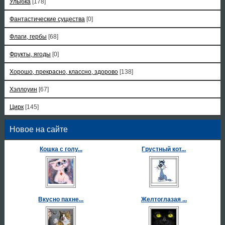
Улыбка
[178]
Фантастические существа
[0]
Флаги, гербы
[68]
Фрукты, ягоды
[0]
Хорошо, прекрасно, классно, здорово
[138]
Хэллоуин
[67]
Цирк
[145]
Новое на сайте
Кошка с голу...
Грустный кот...
Вкусно пахне...
Желтоглазая ...