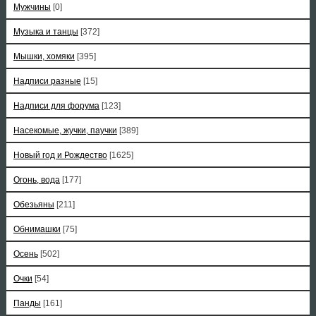
Мужчины
[0]
Музыка и танцы
[372]
Мышки, хомяки
[395]
Надписи разные
[15]
Надписи для форума
[123]
Насекомые, жучки, паучки
[389]
Новый год и Рождество
[1625]
Огонь, вода
[177]
Обезьяны
[211]
Обнимашки
[75]
Осень
[502]
Очки
[54]
Панды
[161]