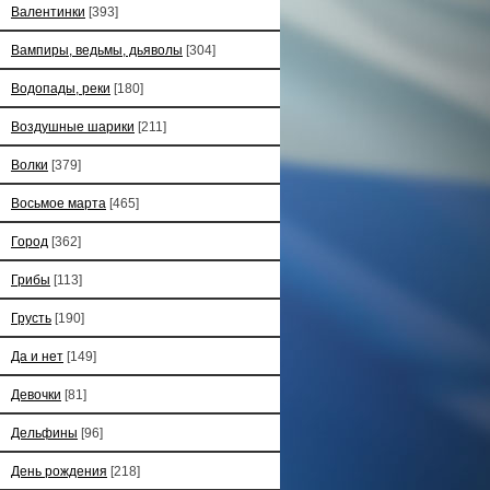
Валентинки
[393]
Вампиры, ведьмы, дьяволы
[304]
Водопады, реки
[180]
Воздушные шарики
[211]
Волки
[379]
Восьмое марта
[465]
Город
[362]
Грибы
[113]
Грусть
[190]
Да и нет
[149]
Девочки
[81]
Дельфины
[96]
День рождения
[218]