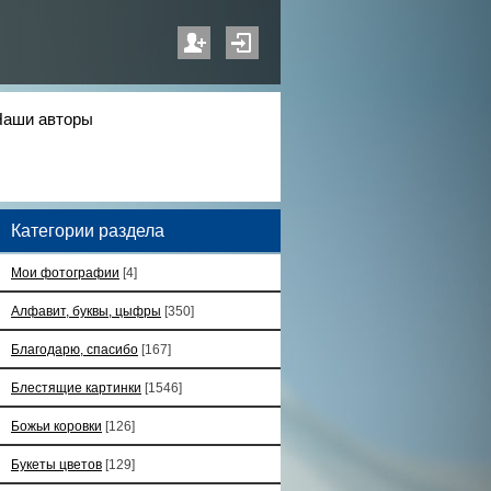
Наши авторы
Категории раздела
Мои фотографии
[4]
Алфавит, буквы, цыфры
[350]
Благодарю, спасибо
[167]
Блестящие картинки
[1546]
Божьи коровки
[126]
Букеты цветов
[129]