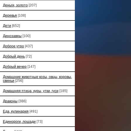
Деньги, золото
[207]
Деревья
[108]
Дети
[652]
Динозавры
[100]
Доброе утро
[437]
Добрый день
[72]
Добрый вечер
[147]
Домашние животные козы, овцы, коровы,
свиньи
[256]
Домашняя птица, куры, утки, гуси
[185]
Драконы
[386]
Еда, кулинария
[491]
Единороги, лошади
[73]