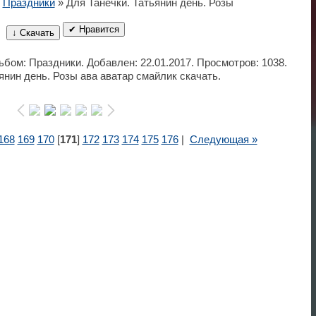
»
Праздники
» Для Танечки. Татьянин день. Розы
✔ Нравится
↓ Скачать
льбом: Праздники. Добавлен: 22.01.2017. Просмотров: 1038.
янин день. Розы ава аватар смайлик скачать.
168
169
170
[
171
]
172
173
174
175
176
|
Следующая »