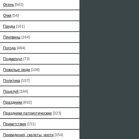
Осень
[502]
Очки
[54]
Панды
[161]
Пингвины
[164]
Погода
[484]
Подмигнул
[73]
Пожилые люди
[108]
Политика
[107]
Поцелуй
[184]
Праздники
[692]
Праздники патриотические
[323]
Приветствия
[151]
Привидения, скелеты, черти
[354]