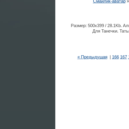
Смайлик-аватар
Размер: 500x399 / 28.1Kb. А
Для Танечки. Тать
« Предыдущая
|
166
167