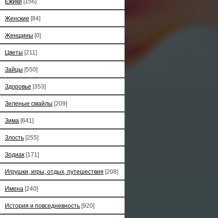
Ёжики
[156]
Женские
[84]
Женщины
[0]
Цветы
[211]
Зайцы
[550]
Здоровье
[353]
Зеленые смайлы
[209]
Зима
[641]
Злость
[255]
Зодиак
[171]
Игрушки, игры, отдых, путешествия
[208]
Имена
[240]
История и повседневность
[920]