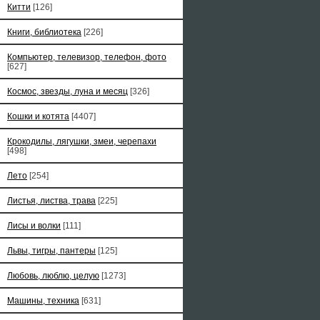
Китти
[126]
Книги, библиотека
[226]
Компьютер, телевизор, телефон, фото
[627]
Космос, звезды, луна и месяц
[326]
Кошки и котята
[4407]
Крокодилы, лягушки, змеи, черепахи
[498]
Лето
[254]
Листья, листва, трава
[225]
Лисы и волки
[111]
Львы, тигры, пантеры
[125]
Любовь, люблю, целую
[1273]
Машины, техника
[631]