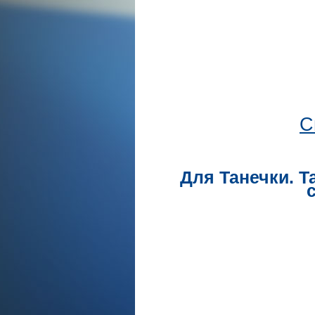
С
Для Танечки. Т