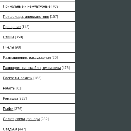
Прикольные и некультурные
[709]
Пришельцы, инопланетяне
[157]
Прощание
[112]
Птицы
[350]
Пчелы
[98]
Размышления, рассуждения
[20]
Разноцветные смайлы, пушистики
[476]
Рассветы, закаты
[183]
Роботы
[61]
Ромашки
[327]
Рыбки
[376]
Салют, свечи, фонари
[282]
Свадьба
[447]