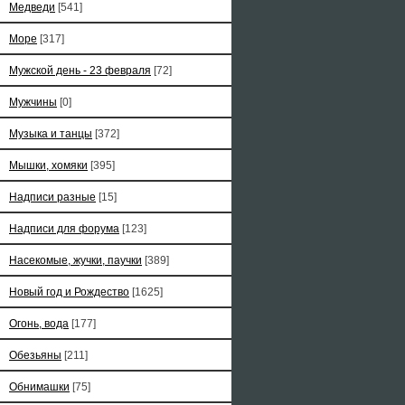
Медведи
[541]
Море
[317]
Мужской день - 23 февраля
[72]
Мужчины
[0]
Музыка и танцы
[372]
Мышки, хомяки
[395]
Надписи разные
[15]
Надписи для форума
[123]
Насекомые, жучки, паучки
[389]
Новый год и Рождество
[1625]
Огонь, вода
[177]
Обезьяны
[211]
Обнимашки
[75]