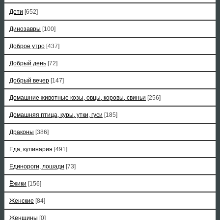
Дети
[652]
Динозавры
[100]
Доброе утро
[437]
Добрый день
[72]
Добрый вечер
[147]
Домашние животные козы, овцы, коровы, свиньи
[256]
Домашняя птица, куры, утки, гуси
[185]
Драконы
[386]
Еда, кулинария
[491]
Единороги, лошади
[73]
Ёжики
[156]
Женские
[84]
Женщины
[0]