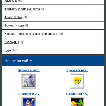
Улыбка
[178]
Фантастические существа
[0]
Флаги, гербы
[68]
Фрукты, ягоды
[0]
Хорошо, прекрасно, классно, здорово
[138]
Хэллоуин
[67]
Цирк
[145]
Новое на сайте
Веточка шипо...
Пушистик раз...
Снеговик с м...
С зеленым ли...