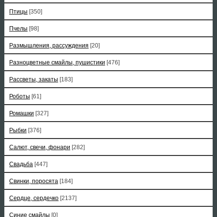
Птицы
[350]
Пчелы
[98]
Размышления, рассуждения
[20]
Разноцветные смайлы, пушистики
[476]
Рассветы, закаты
[183]
Роботы
[61]
Ромашки
[327]
Рыбки
[376]
Салют, свечи, фонари
[282]
Свадьба
[447]
Свинки, поросята
[184]
Сердце, сердечко
[2137]
Синие смайлы
[0]