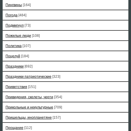
Пингвины
[164]
Погода
[484]
Подмигнул
[73]
Пожилые люди
[108]
Политика
[107]
Поцелуй
[184]
Праздники
[692]
Праздники патриотические
[323]
Приветствия
[151]
Привидения, скелеты, черти
[354]
Прикольные и некультурные
[709]
Пришельцы, инопланетяне
[157]
Прощание
[112]