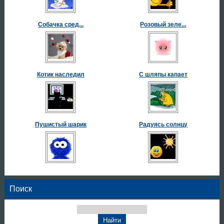
Собачка сред...
Розовый зеле...
Котик наследил
С шляпы капает
Пушистый шарик
Радуясь солнцу
Поиск