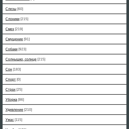
Слезы
[60]
Слоники
[215]
Смех
[219]
Смущение
[91]
Собаки
[923]
Солнышко, солнце
[215]
Сон
[183]
Спорт
[0]
Страх
[25]
Уборка
[86]
Удивление
[210]
Ужас
[115]