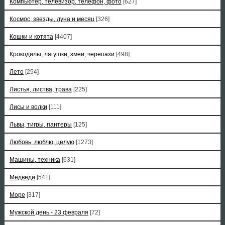
Компьютер, телевизор, телефон, фото
[627]
Космос, звезды, луна и месяц
[326]
Кошки и котята
[4407]
Крокодилы, лягушки, змеи, черепахи
[498]
Лето
[254]
Листья, листва, трава
[225]
Лисы и волки
[111]
Львы, тигры, пантеры
[125]
Любовь, люблю, целую
[1273]
Машины, техника
[631]
Медведи
[541]
Море
[317]
Мужской день - 23 февраля
[72]