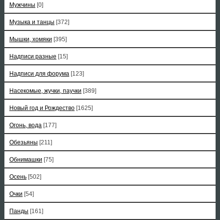
Мужчины
[0]
Музыка и танцы
[372]
Мышки, хомяки
[395]
Надписи разные
[15]
Надписи для форума
[123]
Насекомые, жучки, паучки
[389]
Новый год и Рождество
[1625]
Огонь, вода
[177]
Обезьяны
[211]
Обнимашки
[75]
Осень
[502]
Очки
[54]
Панды
[161]