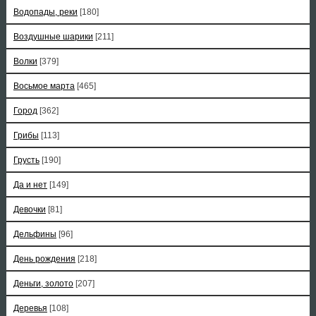
Водопады, реки
[180]
Воздушные шарики
[211]
Волки
[379]
Восьмое марта
[465]
Город
[362]
Грибы
[113]
Грусть
[190]
Да и нет
[149]
Девочки
[81]
Дельфины
[96]
День рождения
[218]
Деньги, золото
[207]
Деревья
[108]