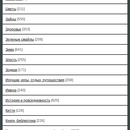
Цветы
[211]
Зайцы
[550]
Здоровье
[353]
Зеленые смайлы
[209]
Зима
[641]
Злость
[255]
Зодиак
[171]
Игрушки, игры, отдых, путешествия
[208]
Имена
[240]
История и повседневность
[920]
Китти
[126]
Книги, библиотека
[226]