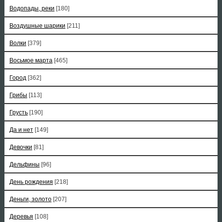
Водопады, реки
[180]
Воздушные шарики
[211]
Волки
[379]
Восьмое марта
[465]
Город
[362]
Грибы
[113]
Грусть
[190]
Да и нет
[149]
Девочки
[81]
Дельфины
[96]
День рождения
[218]
Деньги, золото
[207]
Деревья
[108]