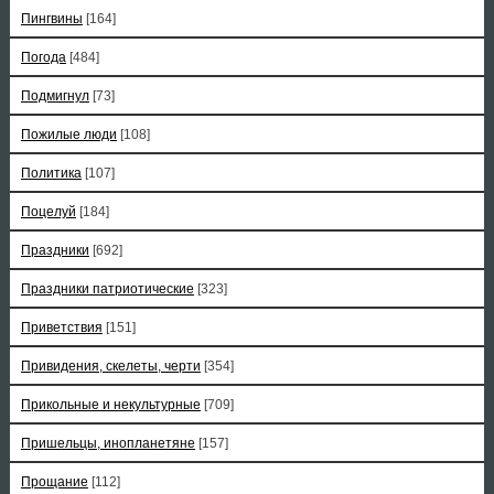
Пингвины
[164]
Погода
[484]
Подмигнул
[73]
Пожилые люди
[108]
Политика
[107]
Поцелуй
[184]
Праздники
[692]
Праздники патриотические
[323]
Приветствия
[151]
Привидения, скелеты, черти
[354]
Прикольные и некультурные
[709]
Пришельцы, инопланетяне
[157]
Прощание
[112]