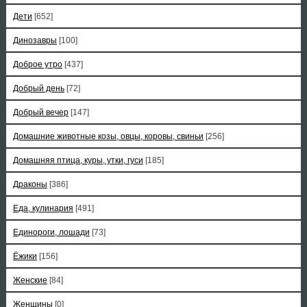
Дети
[652]
Динозавры
[100]
Доброе утро
[437]
Добрый день
[72]
Добрый вечер
[147]
Домашние животные козы, овцы, коровы, свиньи
[256]
Домашняя птица, куры, утки, гуси
[185]
Драконы
[386]
Еда, кулинария
[491]
Единороги, лошади
[73]
Ёжики
[156]
Женские
[84]
Женщины
[0]