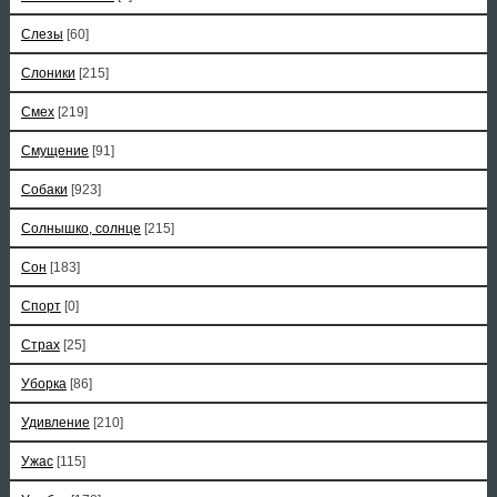
Слезы
[60]
Слоники
[215]
Смех
[219]
Смущение
[91]
Собаки
[923]
Солнышко, солнце
[215]
Сон
[183]
Спорт
[0]
Страх
[25]
Уборка
[86]
Удивление
[210]
Ужас
[115]