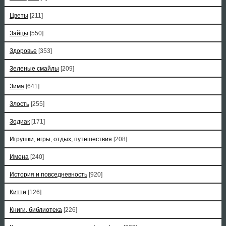
Цветы
[211]
Зайцы
[550]
Здоровье
[353]
Зеленые смайлы
[209]
Зима
[641]
Злость
[255]
Зодиак
[171]
Игрушки, игры, отдых, путешествия
[208]
Имена
[240]
История и повседневность
[920]
Китти
[126]
Книги, библиотека
[226]