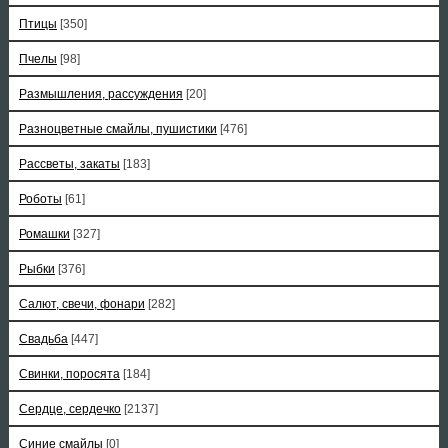
Птицы
[350]
Пчелы
[98]
Размышления, рассуждения
[20]
Разноцветные смайлы, пушистики
[476]
Рассветы, закаты
[183]
Роботы
[61]
Ромашки
[327]
Рыбки
[376]
Салют, свечи, фонари
[282]
Свадьба
[447]
Свинки, поросята
[184]
Сердце, сердечко
[2137]
Синие смайлы
[0]