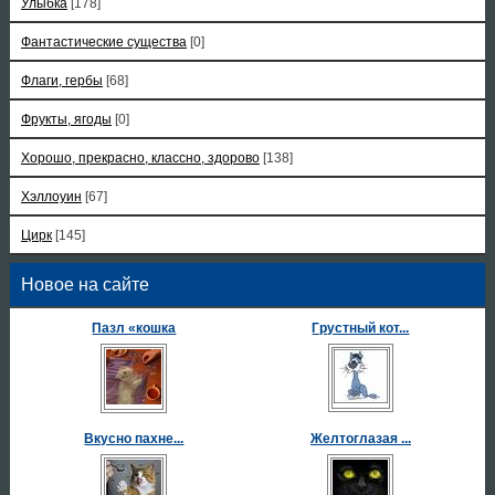
Улыбка
[178]
Фантастические существа
[0]
Флаги, гербы
[68]
Фрукты, ягоды
[0]
Хорошо, прекрасно, классно, здорово
[138]
Хэллоуин
[67]
Цирк
[145]
Новое на сайте
Пазл «кошка
Грустный кот...
Вкусно пахне...
Желтоглазая ...