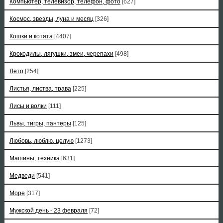
Компьютер, телевизор, телефон, фото
[627]
Космос, звезды, луна и месяц
[326]
Кошки и котята
[4407]
Крокодилы, лягушки, змеи, черепахи
[498]
Лето
[254]
Листья, листва, трава
[225]
Лисы и волки
[111]
Львы, тигры, пантеры
[125]
Любовь, люблю, целую
[1273]
Машины, техника
[631]
Медведи
[541]
Море
[317]
Мужской день - 23 февраля
[72]