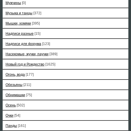
Мужчины
[0]
Музыка и танцы
[372]
Мышки, хомяки
[395]
Надписи разные
[15]
Надписи для форума
[123]
Насекомые, жучки, паучки
[389]
Новый год и Рождество
[1625]
Огонь, вода
[177]
Обезьяны
[211]
Обнимашки
[75]
Осень
[502]
Очки
[54]
Панды
[161]