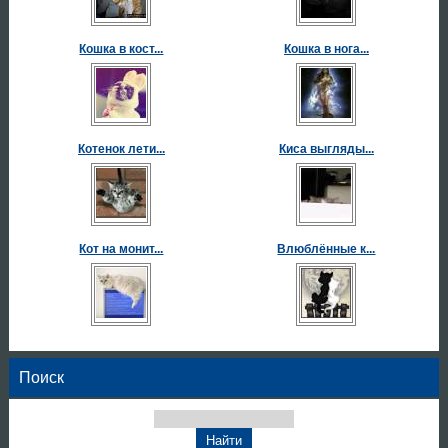
Кошка в кост...
Кошка в нога...
Котенок лети...
Киса выгляды...
Кот на монит...
Влюблённые к...
Поиск