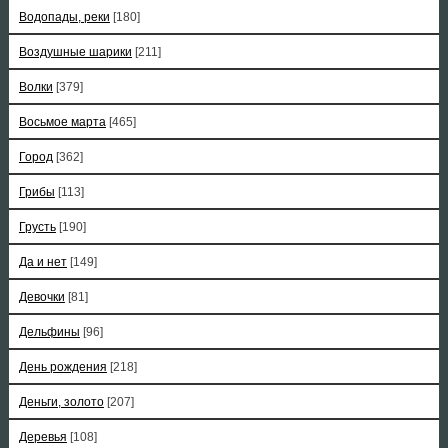
Водопады, реки
[180]
Воздушные шарики
[211]
Волки
[379]
Восьмое марта
[465]
Город
[362]
Грибы
[113]
Грусть
[190]
Да и нет
[149]
Девочки
[81]
Дельфины
[96]
День рождения
[218]
Деньги, золото
[207]
Деревья
[108]