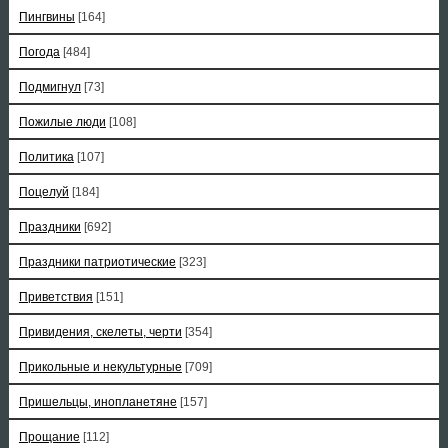
Пингвины
[164]
Погода
[484]
Подмигнул
[73]
Пожилые люди
[108]
Политика
[107]
Поцелуй
[184]
Праздники
[692]
Праздники патриотические
[323]
Приветствия
[151]
Привидения, скелеты, черти
[354]
Прикольные и некультурные
[709]
Пришельцы, инопланетяне
[157]
Прощание
[112]