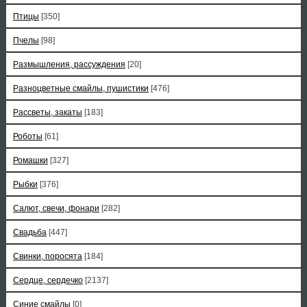
Птицы
[350]
Пчелы
[98]
Размышления, рассуждения
[20]
Разноцветные смайлы, пушистики
[476]
Рассветы, закаты
[183]
Роботы
[61]
Ромашки
[327]
Рыбки
[376]
Салют, свечи, фонари
[282]
Свадьба
[447]
Свинки, поросята
[184]
Сердце, сердечко
[2137]
Синие смайлы
[0]