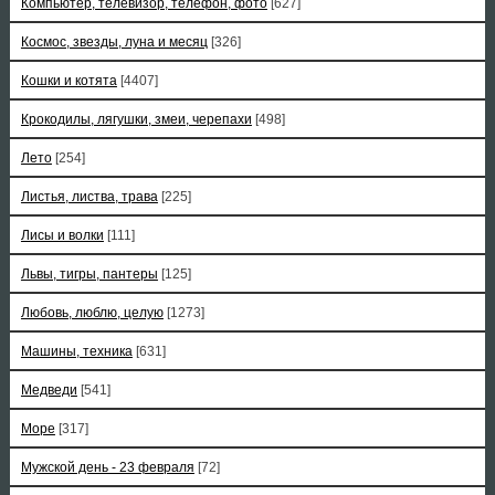
Компьютер, телевизор, телефон, фото
[627]
Космос, звезды, луна и месяц
[326]
Кошки и котята
[4407]
Крокодилы, лягушки, змеи, черепахи
[498]
Лето
[254]
Листья, листва, трава
[225]
Лисы и волки
[111]
Львы, тигры, пантеры
[125]
Любовь, люблю, целую
[1273]
Машины, техника
[631]
Медведи
[541]
Море
[317]
Мужской день - 23 февраля
[72]