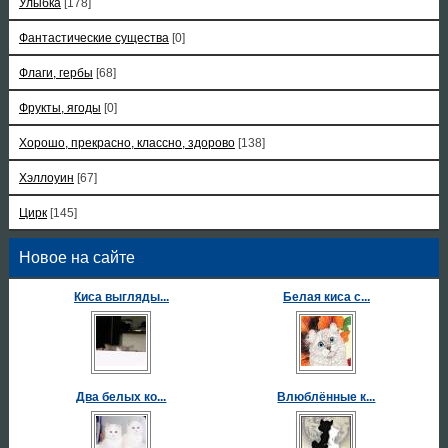
Улыбка
[178]
Фантастические существа
[0]
Флаги, гербы
[68]
Фрукты, ягоды
[0]
Хорошо, прекрасно, классно, здорово
[138]
Хэллоуин
[67]
Цирк
[145]
Новое на сайте
Киса выгляды...
Белая киса с...
Два белых ко...
Влюблённые к...