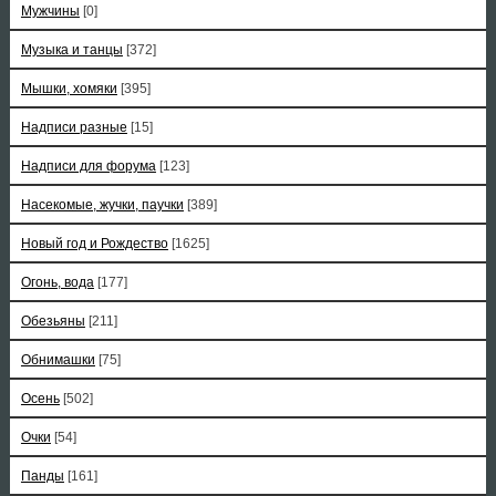
Мужчины
[0]
Музыка и танцы
[372]
Мышки, хомяки
[395]
Надписи разные
[15]
Надписи для форума
[123]
Насекомые, жучки, паучки
[389]
Новый год и Рождество
[1625]
Огонь, вода
[177]
Обезьяны
[211]
Обнимашки
[75]
Осень
[502]
Очки
[54]
Панды
[161]