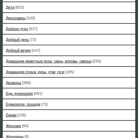
Дети
[652]
Динозавры
[100]
Доброе утро
[437]
Добрый день
[72]
Добрый вечер
[147]
Домашние животные козы, овцы, коровы, свиньи
[256]
Домашняя птица, куры, утки, гуси
[185]
Драконы
[386]
Еда, кулинария
[491]
Единороги, лошади
[73]
Ёжики
[156]
Женские
[84]
Женщины
[0]