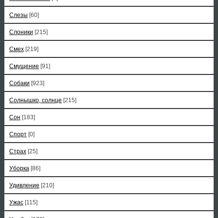
Слезы
[60]
Слоники
[215]
Смех
[219]
Смущение
[91]
Собаки
[923]
Солнышко, солнце
[215]
Сон
[183]
Спорт
[0]
Страх
[25]
Уборка
[86]
Удивление
[210]
Ужас
[115]