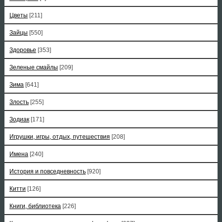
Цветы
[211]
Зайцы
[550]
Здоровье
[353]
Зеленые смайлы
[209]
Зима
[641]
Злость
[255]
Зодиак
[171]
Игрушки, игры, отдых, путешествия
[208]
Имена
[240]
История и повседневность
[920]
Китти
[126]
Книги, библиотека
[226]