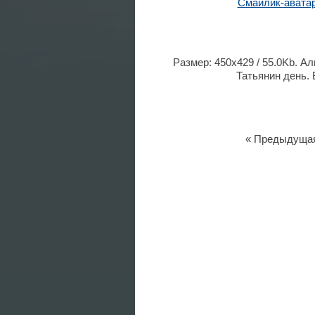
Смайлик-авата
Размер: 450x429 / 55.0Kb. А
Татьянин день. 
« Предыдуща