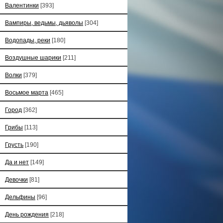
Валентинки
[393]
Вампиры, ведьмы, дьяволы
[304]
Водопады, реки
[180]
Воздушные шарики
[211]
Волки
[379]
Восьмое марта
[465]
Город
[362]
Грибы
[113]
Грусть
[190]
Да и нет
[149]
Девочки
[81]
Дельфины
[96]
День рождения
[218]