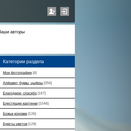
Наши авторы
Категории раздела
Мои фотографии
[4]
Алфавит, буквы, цыфры
[350]
Благодарю, спасибо
[167]
Блестящие картинки
[1546]
Божьи коровки
[126]
Букеты цветов
[129]