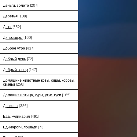
Деньги, золото
[207]
Деревья
[108]
Дети
[652]
Динозавры
[100]
Доброе утро
[437]
Добрый день
[72]
Добрый вечер
[147]
Домашние животные козы, овцы, коровы,
свиньи
[256]
Домашняя птица, куры, утки, гуси
[185]
Драконы
[386]
Еда, кулинария
[491]
Единороги, лошади
[73]