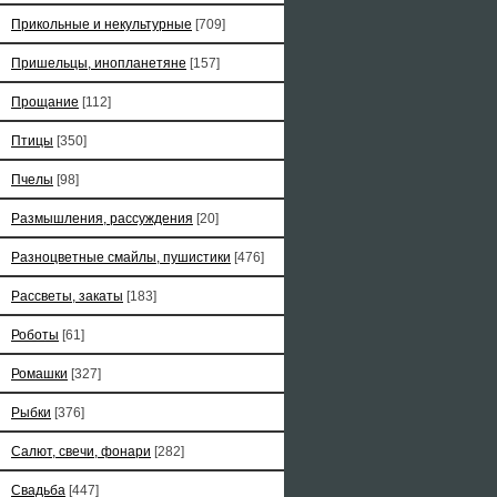
Прикольные и некультурные
[709]
Пришельцы, инопланетяне
[157]
Прощание
[112]
Птицы
[350]
Пчелы
[98]
Размышления, рассуждения
[20]
Разноцветные смайлы, пушистики
[476]
Рассветы, закаты
[183]
Роботы
[61]
Ромашки
[327]
Рыбки
[376]
Салют, свечи, фонари
[282]
Свадьба
[447]