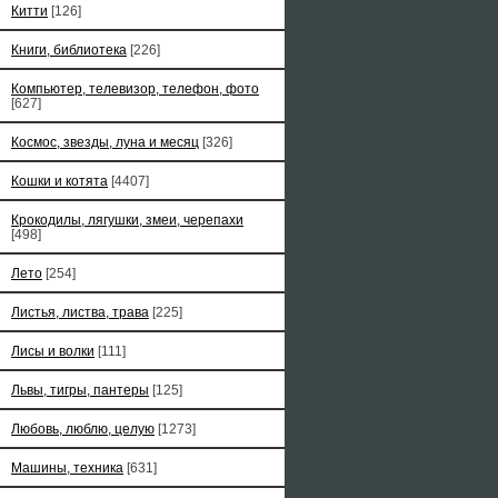
Китти
[126]
Книги, библиотека
[226]
Компьютер, телевизор, телефон, фото
[627]
Космос, звезды, луна и месяц
[326]
Кошки и котята
[4407]
Крокодилы, лягушки, змеи, черепахи
[498]
Лето
[254]
Листья, листва, трава
[225]
Лисы и волки
[111]
Львы, тигры, пантеры
[125]
Любовь, люблю, целую
[1273]
Машины, техника
[631]