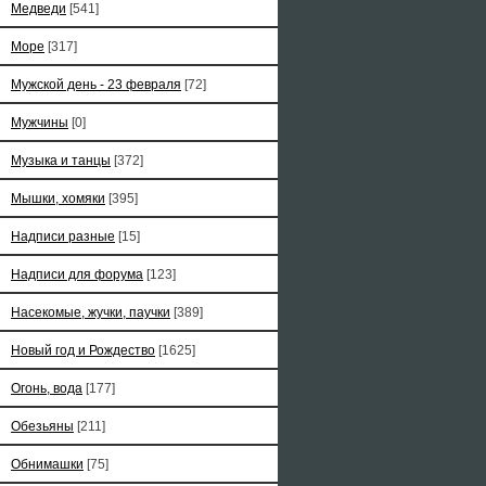
Медведи
[541]
Море
[317]
Мужской день - 23 февраля
[72]
Мужчины
[0]
Музыка и танцы
[372]
Мышки, хомяки
[395]
Надписи разные
[15]
Надписи для форума
[123]
Насекомые, жучки, паучки
[389]
Новый год и Рождество
[1625]
Огонь, вода
[177]
Обезьяны
[211]
Обнимашки
[75]