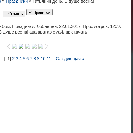
р
»
Праздники
» Татьянин день. В душе весна!
✔ Нравится
↓ Скачать
льбом: Праздники. Добавлен: 22.01.2017. Просмотров: 1209.
В душе весна! ава аватар смайлик скачать.
я
| [
1
]
2
3
4
5
6
7
8
9
10
11
|
Следующая »