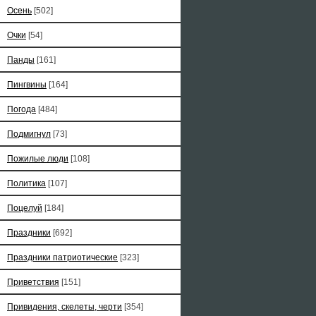
Осень
[502]
Очки
[54]
Панды
[161]
Пингвины
[164]
Погода
[484]
Подмигнул
[73]
Пожилые люди
[108]
Политика
[107]
Поцелуй
[184]
Праздники
[692]
Праздники патриотические
[323]
Приветствия
[151]
Привидения, скелеты, черти
[354]