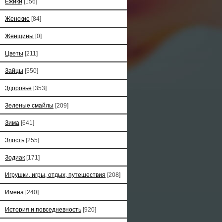
Ёжики
[156]
Женские
[84]
Женщины
[0]
Цветы
[211]
Зайцы
[550]
Здоровье
[353]
Зеленые смайлы
[209]
Зима
[641]
Злость
[255]
Зодиак
[171]
Игрушки, игры, отдых, путешествия
[208]
Имена
[240]
История и повседневность
[920]