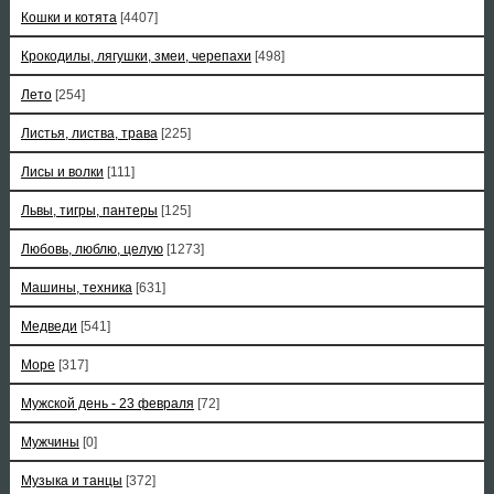
Кошки и котята
[4407]
Крокодилы, лягушки, змеи, черепахи
[498]
Лето
[254]
Листья, листва, трава
[225]
Лисы и волки
[111]
Львы, тигры, пантеры
[125]
Любовь, люблю, целую
[1273]
Машины, техника
[631]
Медведи
[541]
Море
[317]
Мужской день - 23 февраля
[72]
Мужчины
[0]
Музыка и танцы
[372]