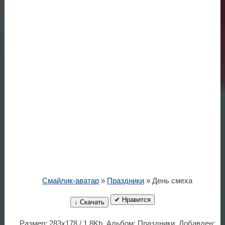
Смайлик-аватар
»
Праздники
» День смеха
✔ Нравится
↓ Скачать
Размер: 283x178 / 1.8Kb. Альбом: Праздники. Добавлен: