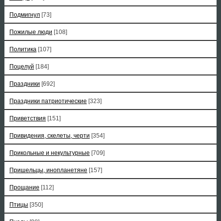
Подмигнул
[73]
Пожилые люди
[108]
Политика
[107]
Поцелуй
[184]
Праздники
[692]
Праздники патриотические
[323]
Приветствия
[151]
Привидения, скелеты, черти
[354]
Прикольные и некультурные
[709]
Пришельцы, инопланетяне
[157]
Прощание
[112]
Птицы
[350]