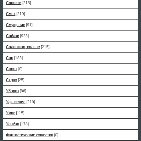
Слоники
[215]
Смех
[219]
Смущение
[91]
Собаки
[923]
Солнышко, солнце
[215]
Сон
[183]
Спорт
[0]
Страх
[25]
Уборка
[86]
Удивление
[210]
Ужас
[115]
Улыбка
[178]
Фантастические существа
[0]