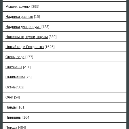
Мышки, хомяки
[395]
Надписи разные
[15]
Надписи для форума
[123]
Насекомые, жучки, паучки
[389]
Новый год и Рождество
[1625]
Огонь, вода
[177]
Обезьяны
[211]
Обнимашки
[75]
Осень
[502]
Очки
[54]
Панды
[161]
Пингвины
[164]
Погода
[484]