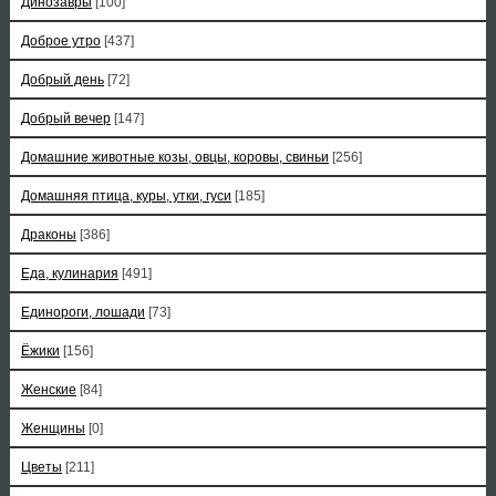
Динозавры
[100]
Доброе утро
[437]
Добрый день
[72]
Добрый вечер
[147]
Домашние животные козы, овцы, коровы, свиньи
[256]
Домашняя птица, куры, утки, гуси
[185]
Драконы
[386]
Еда, кулинария
[491]
Единороги, лошади
[73]
Ёжики
[156]
Женские
[84]
Женщины
[0]
Цветы
[211]