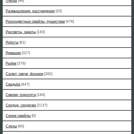
Пчелы
[98]
Размышления, рассуждения
[20]
Разноцветные смайлы, пушистики
[476]
Рассветы, закаты
[183]
Роботы
[61]
Ромашки
[327]
Рыбки
[376]
Салют, свечи, фонари
[282]
Свадьба
[447]
Свинки, поросята
[184]
Сердце, сердечко
[2137]
Синие смайлы
[0]
Слезы
[60]