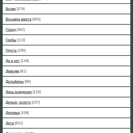
Волки
[379]
Восьмое марта
[465]
Город
[362]
Грибы
[113]
Грусть
[190]
Да и нет
[149]
Девочки
[81]
Дельфины
[96]
День рождения
[218]
Деньги, золото
[207]
Деревья
[108]
Дети
[652]