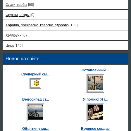
Флаги, гербы
[68]
Фрукты, ягоды
[0]
Хорошо, прекрасно, классно, здорово
[138]
Хэллоуин
[67]
Цирк
[145]
Новое на сайте
Оставленный ...
Суеверный см...
Велосипед ст...
Я помню! Я г...
Объятия у ми...
Водяное сердце