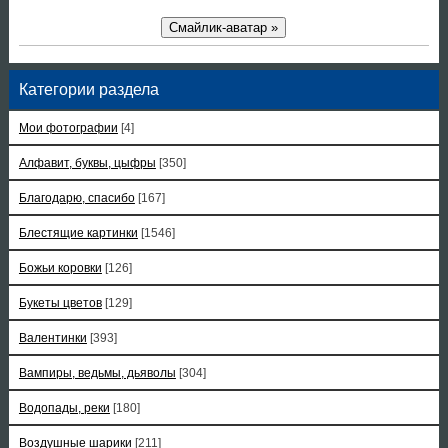
Смайлик-аватар »
Категории раздела
Мои фотографии
[4]
Алфавит, буквы, цыфры
[350]
Благодарю, спасибо
[167]
Блестящие картинки
[1546]
Божьи коровки
[126]
Букеты цветов
[129]
Валентинки
[393]
Вампиры, ведьмы, дьяволы
[304]
Водопады, реки
[180]
Воздушные шарики
[211]