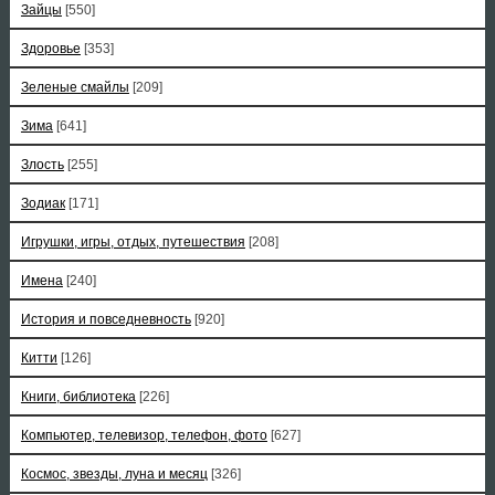
Зайцы
[550]
Здоровье
[353]
Зеленые смайлы
[209]
Зима
[641]
Злость
[255]
Зодиак
[171]
Игрушки, игры, отдых, путешествия
[208]
Имена
[240]
История и повседневность
[920]
Китти
[126]
Книги, библиотека
[226]
Компьютер, телевизор, телефон, фото
[627]
Космос, звезды, луна и месяц
[326]