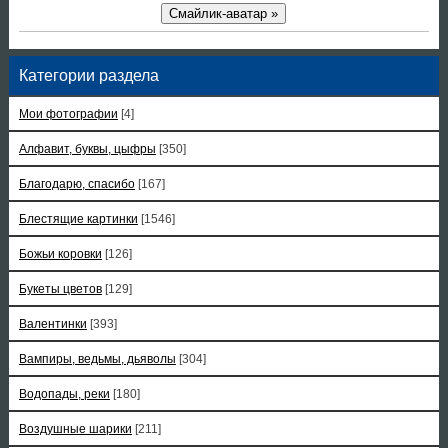
Смайлик-аватар »
Категории раздела
Мои фотографии
[4]
Алфавит, буквы, цыфры
[350]
Благодарю, спасибо
[167]
Блестящие картинки
[1546]
Божьи коровки
[126]
Букеты цветов
[129]
Валентинки
[393]
Вампиры, ведьмы, дьяволы
[304]
Водопады, реки
[180]
Воздушные шарики
[211]