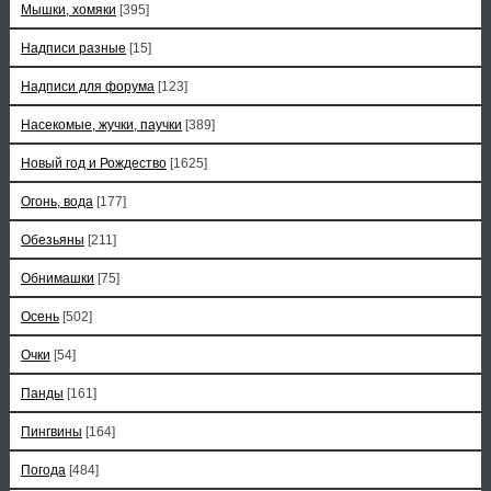
Мышки, хомяки
[395]
Надписи разные
[15]
Надписи для форума
[123]
Насекомые, жучки, паучки
[389]
Новый год и Рождество
[1625]
Огонь, вода
[177]
Обезьяны
[211]
Обнимашки
[75]
Осень
[502]
Очки
[54]
Панды
[161]
Пингвины
[164]
Погода
[484]