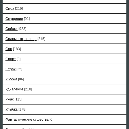
Смех
[219]
Смущение
[91]
Собаки
[923]
Солнышко, солнце
[215]
Сон
[183]
Спорт
[0]
Страх
[25]
Уборка
[86]
Удивление
[210]
Ужас
[115]
Улыбка
[178]
Фантастические существа
[0]