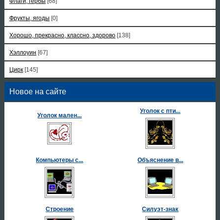
Флаги, гербы
[68]
Фрукты, ягоды
[0]
Хорошо, прекрасно, классно, здорово
[138]
Хэллоуин
[67]
Цирк
[145]
Новое на сайте
Уголок с пти...
Уголок мален...
Компьютеры с...
Объяснение в...
Строение
Силуэт-знак