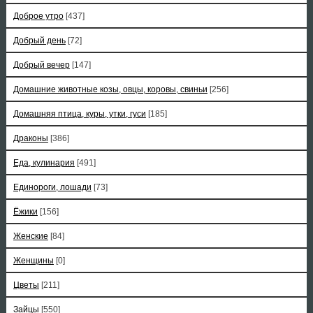
Доброе утро
[437]
Добрый день
[72]
Добрый вечер
[147]
Домашние животные козы, овцы, коровы, свиньи
[256]
Домашняя птица, куры, утки, гуси
[185]
Драконы
[386]
Еда, кулинария
[491]
Единороги, лошади
[73]
Ёжики
[156]
Женские
[84]
Женщины
[0]
Цветы
[211]
Зайцы
[550]