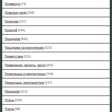
Подмигнул
[73]
Пожилые люди
[108]
Политика
[107]
Поцелуй
[184]
Праздники
[692]
Праздники патриотические
[323]
Приветствия
[151]
Привидения, скелеты, черти
[354]
Прикольные и некультурные
[709]
Пришельцы, инопланетяне
[157]
Прощание
[112]
Птицы
[350]
Пчелы
[98]