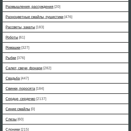
Размышления, рассуждения
[20]
Разноцветные смайлы, пушистики
[476]
Рассветы, закаты
[183]
Роботы
[61]
Ромашки
[327]
Рыбки
[376]
Салют, свечи, фонари
[282]
Свадьба
[447]
Свинки, поросята
[184]
Сердце, сердечко
[2137]
Синие смайлы
[0]
Слезы
[60]
Слоники
[215]