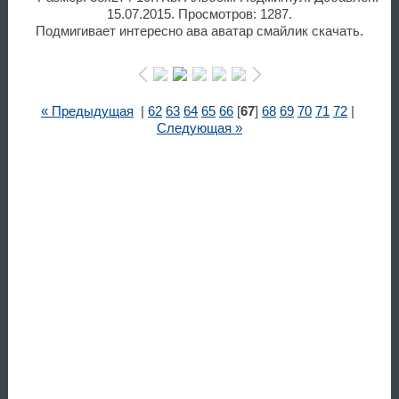
15.07.2015. Просмотров: 1287.
Подмигивает интересно ава аватар смайлик скачать.
« Предыдущая
|
62
63
64
65
66
[
67
]
68
69
70
71
72
|
Следующая »