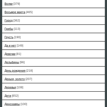
Волки
[379]
Восьмое марта
[465]
Город
[362]
Грибы
[113]
Грусть
[190]
Да и нет
[149]
Девочки
[81]
Дельфины
[96]
День рождения
[218]
Деньги, золото
[207]
Деревья
[108]
Дети
[652]
Динозавры
[100]