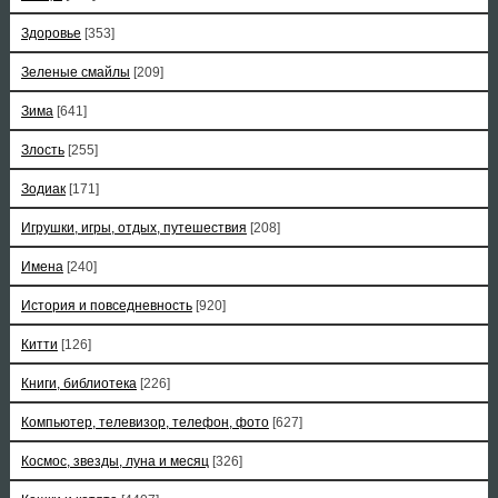
Здоровье
[353]
Зеленые смайлы
[209]
Зима
[641]
Злость
[255]
Зодиак
[171]
Игрушки, игры, отдых, путешествия
[208]
Имена
[240]
История и повседневность
[920]
Китти
[126]
Книги, библиотека
[226]
Компьютер, телевизор, телефон, фото
[627]
Космос, звезды, луна и месяц
[326]