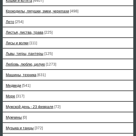
Кошки и котята
[4407]
Крокодилы, лягушки, змеи, черепахи
[498]
Лето
[254]
Листья, листва, трава
[225]
Лисы и волки
[111]
Львы, тигры, пантеры
[125]
Любовь, люблю, целую
[1273]
Машины, техника
[631]
Медведи
[541]
Море
[317]
Мужской день - 23 февраля
[72]
Мужчины
[0]
Музыка и танцы
[372]