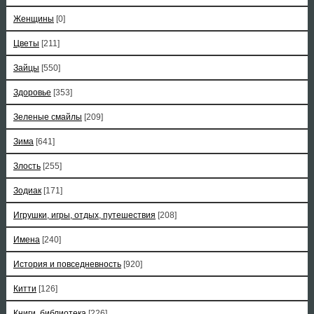
Женщины
[0]
Цветы
[211]
Зайцы
[550]
Здоровье
[353]
Зеленые смайлы
[209]
Зима
[641]
Злость
[255]
Зодиак
[171]
Игрушки, игры, отдых, путешествия
[208]
Имена
[240]
История и повседневность
[920]
Китти
[126]
Книги, библиотека
[226]