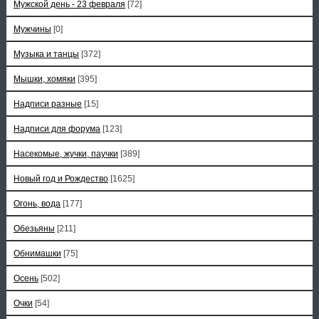
Мужской день - 23 февраля
[72]
Мужчины
[0]
Музыка и танцы
[372]
Мышки, хомяки
[395]
Надписи разные
[15]
Надписи для форума
[123]
Насекомые, жучки, паучки
[389]
Новый год и Рождество
[1625]
Огонь, вода
[177]
Обезьяны
[211]
Обнимашки
[75]
Осень
[502]
Очки
[54]