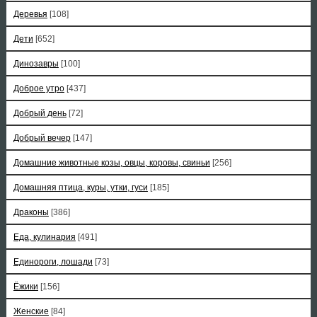
Деревья
[108]
Дети
[652]
Динозавры
[100]
Доброе утро
[437]
Добрый день
[72]
Добрый вечер
[147]
Домашние животные козы, овцы, коровы, свиньи
[256]
Домашняя птица, куры, утки, гуси
[185]
Драконы
[386]
Еда, кулинария
[491]
Единороги, лошади
[73]
Ёжики
[156]
Женские
[84]