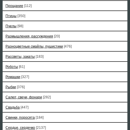
Прощание
[112]
Птицы
[350]
Пчелы
[98]
Размышления, рассуждения
[20]
Разноцветные смайлы, пушистики
[476]
Рассветы, закаты
[183]
Роботы
[61]
Ромашки
[327]
Рыбки
[376]
Салют, свечи, фонари
[282]
Свадьба
[447]
Свинки, поросята
[184]
Сердце, сердечко
[2137]