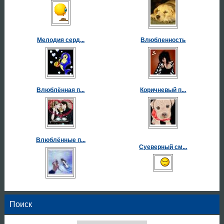
Мелодия серд...
Влюбленность
Влюблённая п...
Коричневый п...
Влюблённые п...
Суеверный см...
Поиск