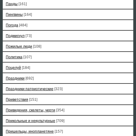
Панды
[161]
Пингвины
[164]
Погода
[484]
Подмигнул
[73]
Пожилые люди
[108]
Политика
[107]
Поцелуй
[184]
Праздники
[692]
Праздники патриотические
[323]
Приветствия
[151]
Привидения, скелеты, черти
[354]
Прикольные и некультурные
[709]
Пришельцы, инопланетяне
[157]