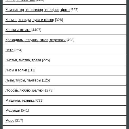
Компьютер, телевизор, телефон, фото
[627]
Космос, звезды, луна и месяц
[326]
Кошки и котята
[4407]
Крокодилы, лягушки, змеи, черепахи
[498]
Лето
[254]
Листья, листва, трава
[225]
Лисы и волки
[111]
Львы, тигры, пантеры
[125]
Любовь, люблю, целую
[1273]
Машины, техника
[631]
Медведи
[541]
Море
[317]