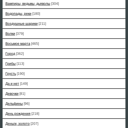
Вампиры, ведьмы, дьяволы
[304]
Водопады, реки
[180]
Воздушные шарики
[211]
Волки
[379]
Восьмое марта
[465]
Город
[362]
Грибы
[113]
Грусть
[190]
Да и нет
[149]
Девочки
[81]
Дельфины
[96]
День рождения
[218]
Деньги, золото
[207]