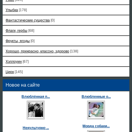
Улыбка
[178]
Фантастические существа
[0]
Флаги, гербы
[68]
Фрукты, ягоды
[0]
Хорошо, прекрасно, классно, здорово
[138]
Хэллоуин
[67]
Цирк
[145]
Новое на сайте
Влюблённая п...
Влюбленные о...
Морда собаки...
Некультурно ...