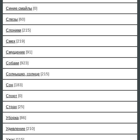
Синие смайлы
[0]
Слезы
[60]
Слоники
[215]
Смех
[219]
Смущение
[91]
Собаки
[923]
Солнышко, солнце
[215]
Сон
[183]
Спорт
[0]
Страх
[25]
Уборка
[86]
Удивление
[210]
Ужас
[115]