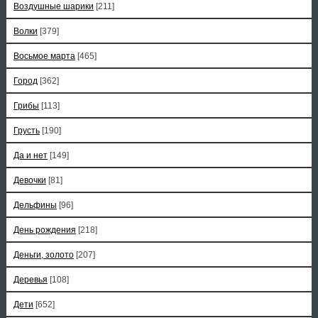
Воздушные шарики
[211]
Волки
[379]
Восьмое марта
[465]
Город
[362]
Грибы
[113]
Грусть
[190]
Да и нет
[149]
Девочки
[81]
Дельфины
[96]
День рождения
[218]
Деньги, золото
[207]
Деревья
[108]
Дети
[652]