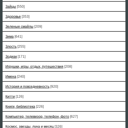
Зайцы
[550]
Здоровье
[353]
Зеленые смайлы
[209]
Зима
[641]
Злость
[255]
Зодиак
[171]
Игрушки, игры, отдых, путешествия
[208]
Имена
[240]
История и повседневность
[920]
Китти
[126]
Книги, библиотека
[226]
Компьютер, телевизор, телефон, фото
[627]
Космос, звезды, луна и месяц
[326]