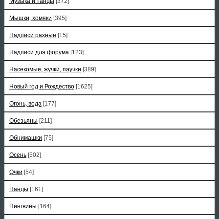
Музыка и танцы
[372]
Мышки, хомяки
[395]
Надписи разные
[15]
Надписи для форума
[123]
Насекомые, жучки, паучки
[389]
Новый год и Рождество
[1625]
Огонь, вода
[177]
Обезьяны
[211]
Обнимашки
[75]
Осень
[502]
Очки
[54]
Панды
[161]
Пингвины
[164]