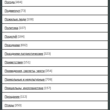
Погода
[484]
Подмигнул
[73]
Пожилые люди
[108]
Политика
[107]
Поцелуй
[184]
Праздники
[692]
Праздники патриотические
[323]
Приветствия
[151]
Привидения, скелеты, черти
[354]
Прикольные и некультурные
[709]
Пришельцы, инопланетяне
[157]
Прощание
[112]
Птицы
[350]