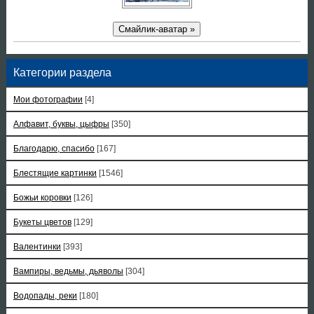
Смайлик-аватар »
Категории раздела
Мои фотографии
[4]
Алфавит, буквы, цыфры
[350]
Благодарю, спасибо
[167]
Блестящие картинки
[1546]
Божьи коровки
[126]
Букеты цветов
[129]
Валентинки
[393]
Вампиры, ведьмы, дьяволы
[304]
Водопады, реки
[180]