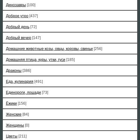
Динозавры
[100]
Доброе утро
[437]
Добрый день
[72]
Добрый вечер
[147]
Домашние животные козы, овцы, коровы, свиньи
[256]
Домашняя птица, куры, утки, гуси
[185]
Драконы
[386]
Еда, кулинария
[491]
Единороги, лошади
[73]
Ёжики
[156]
Женские
[84]
Женщины
[0]
Цветы
[211]