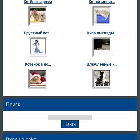
Котёнок и розы
Кот на монит...
Грустный кот...
Киса выгляды...
Котенок в но...
Влюблённые к...
Поиск
Вход на сайт