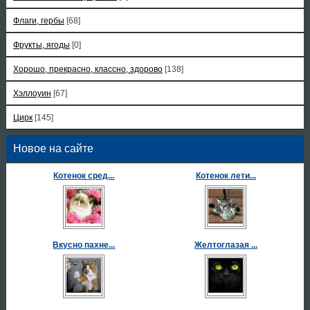
Флаги, гербы
[68]
Фрукты, ягоды
[0]
Хорошо, прекрасно, классно, здорово
[138]
Хэллоуин
[67]
Цирк
[145]
Новое на сайте
Котенок сред...
Котенок лети...
Вкусно пахне...
Желтоглазая ...