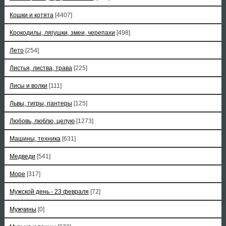
Кошки и котята
[4407]
Крокодилы, лягушки, змеи, черепахи
[498]
Лето
[254]
Листья, листва, трава
[225]
Лисы и волки
[111]
Львы, тигры, пантеры
[125]
Любовь, люблю, целую
[1273]
Машины, техника
[631]
Медведи
[541]
Море
[317]
Мужской день - 23 февраля
[72]
Мужчины
[0]