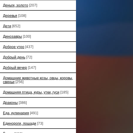
Деньги, золото
[207]
Деревья
[108]
Дети
[652]
Динозавры
[100]
Доброе утро
[437]
Добрый день
[72]
Добрый вечер
[147]
Домашние животные козы, овцы, коровы,
свиньи
[256]
Домашняя птица, куры, утки, гуси
[185]
Драконы
[386]
Еда, кулинария
[491]
Единороги, лошади
[73]