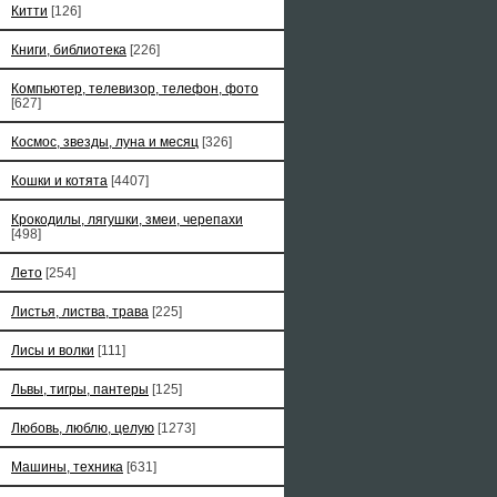
Китти
[126]
Книги, библиотека
[226]
Компьютер, телевизор, телефон, фото
[627]
Космос, звезды, луна и месяц
[326]
Кошки и котята
[4407]
Крокодилы, лягушки, змеи, черепахи
[498]
Лето
[254]
Листья, листва, трава
[225]
Лисы и волки
[111]
Львы, тигры, пантеры
[125]
Любовь, люблю, целую
[1273]
Машины, техника
[631]