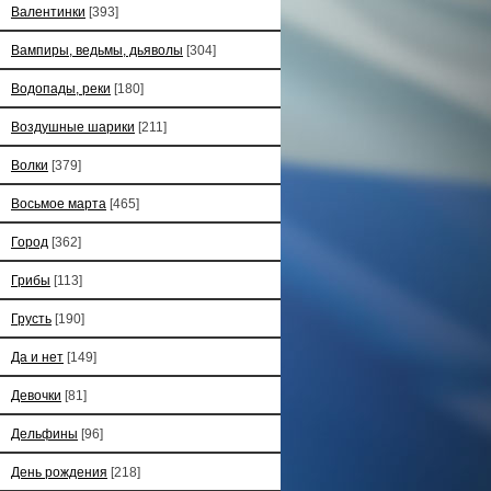
Валентинки
[393]
Вампиры, ведьмы, дьяволы
[304]
Водопады, реки
[180]
Воздушные шарики
[211]
Волки
[379]
Восьмое марта
[465]
Город
[362]
Грибы
[113]
Грусть
[190]
Да и нет
[149]
Девочки
[81]
Дельфины
[96]
День рождения
[218]