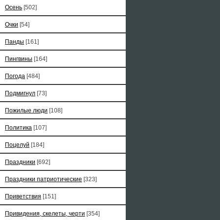
Осень
[502]
Очки
[54]
Панды
[161]
Пингвины
[164]
Погода
[484]
Подмигнул
[73]
Пожилые люди
[108]
Политика
[107]
Поцелуй
[184]
Праздники
[692]
Праздники патриотические
[323]
Приветствия
[151]
Привидения, скелеты, черти
[354]