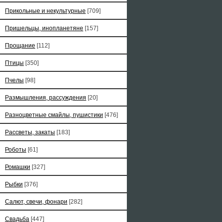
Прикольные и некультурные
[709]
Пришельцы, инопланетяне
[157]
Прощание
[112]
Птицы
[350]
Пчелы
[98]
Размышления, рассуждения
[20]
Разноцветные смайлы, пушистики
[476]
Рассветы, закаты
[183]
Роботы
[61]
Ромашки
[327]
Рыбки
[376]
Салют, свечи, фонари
[282]
Свадьба
[447]