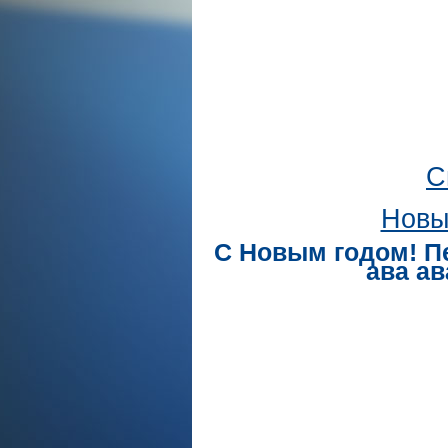
С
Новы
С Новым годом! П
ава ав