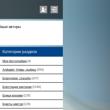
Наши авторы
Категории раздела
Мои фотографии
[4]
Алфавит, буквы, цыфры
[350]
Благодарю, спасибо
[167]
Блестящие картинки
[1546]
Божьи коровки
[126]
Букеты цветов
[129]