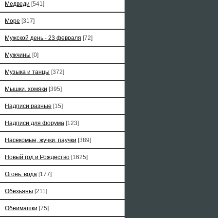
Медведи
[541]
Море
[317]
Мужской день - 23 февраля
[72]
Мужчины
[0]
Музыка и танцы
[372]
Мышки, хомяки
[395]
Надписи разные
[15]
Надписи для форума
[123]
Насекомые, жучки, паучки
[389]
Новый год и Рождество
[1625]
Огонь, вода
[177]
Обезьяны
[211]
Обнимашки
[75]