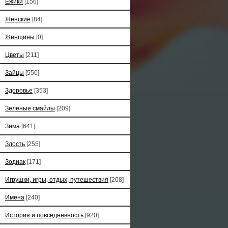
Ёжики
[156]
Женские
[84]
Женщины
[0]
Цветы
[211]
Зайцы
[550]
Здоровье
[353]
Зеленые смайлы
[209]
Зима
[641]
Злость
[255]
Зодиак
[171]
Игрушки, игры, отдых, путешествия
[208]
Имена
[240]
История и повседневность
[920]