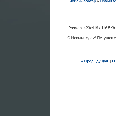
Смайлик-аватар
»
Новый го
Размер: 423x419 / 116.5Kb
С Новым годом! Петушок с
« Предыдущая
|
6