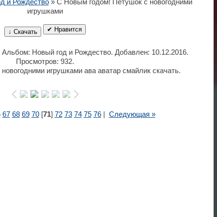
д и Рождество
» С Новым годом! Петушок с новогодними
игрушками
✔ Нравится
↓ Скачать
. Альбом: Новый год и Рождество. Добавлен: 10.12.2016.
Просмотров: 932.
 новогодними игрушками ава аватар смайлик скачать.
6
67
68
69
70
[
71
]
72
73
74
75
76
|
Следующая »