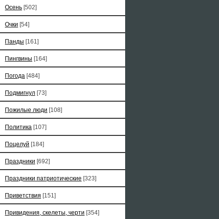
Осень
[502]
Очки
[54]
Панды
[161]
Пингвины
[164]
Погода
[484]
Подмигнул
[73]
Пожилые люди
[108]
Политика
[107]
Поцелуй
[184]
Праздники
[692]
Праздники патриотические
[323]
Приветствия
[151]
Привидения, скелеты, черти
[354]