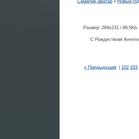
Смайлик-аватар
»
Новый год
Размер: 284x231 / 88.5Kb
С Рождеством! Ангело
« Предыдущая
|
102
103