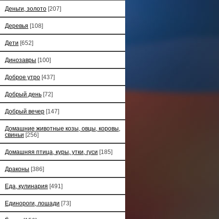
Деньги, золото
[207]
Деревья
[108]
Дети
[652]
Динозавры
[100]
Доброе утро
[437]
Добрый день
[72]
Добрый вечер
[147]
Домашние животные козы, овцы, коровы,
свиньи
[256]
Домашняя птица, куры, утки, гуси
[185]
Драконы
[386]
Еда, кулинария
[491]
Единороги, лошади
[73]