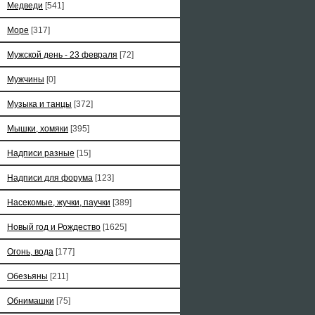
Медведи
[541]
Море
[317]
Мужской день - 23 февраля
[72]
Мужчины
[0]
Музыка и танцы
[372]
Мышки, хомяки
[395]
Надписи разные
[15]
Надписи для форума
[123]
Насекомые, жучки, паучки
[389]
Новый год и Рождество
[1625]
Огонь, вода
[177]
Обезьяны
[211]
Обнимашки
[75]