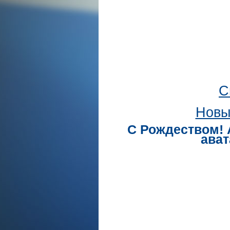
С
Новы
С Рождеством! 
ават