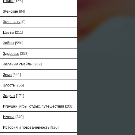
Ёжики
[156]
Женские
[84]
Женщины
[0]
Цветы
[211]
Зайцы
[550]
Здоровье
[353]
Зеленые смайлы
[209]
Зима
[641]
Злость
[255]
Зодиак
[171]
Игрушки, игры, отдых, путешествия
[208]
Имена
[240]
История и повседневность
[920]