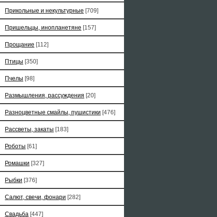
Прикольные и некультурные
[709]
Пришельцы, инопланетяне
[157]
Прощание
[112]
Птицы
[350]
Пчелы
[98]
Размышления, рассуждения
[20]
Разноцветные смайлы, пушистики
[476]
Рассветы, закаты
[183]
Роботы
[61]
Ромашки
[327]
Рыбки
[376]
Салют, свечи, фонари
[282]
Свадьба
[447]