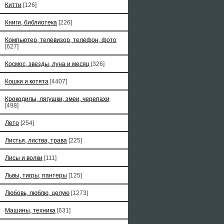
Китти
[126]
Книги, библиотека
[226]
Компьютер, телевизор, телефон, фото
[627]
Космос, звезды, луна и месяц
[326]
Кошки и котята
[4407]
Крокодилы, лягушки, змеи, черепахи
[498]
Лето
[254]
Листья, листва, трава
[225]
Лисы и волки
[111]
Львы, тигры, пантеры
[125]
Любовь, люблю, целую
[1273]
Машины, техника
[631]