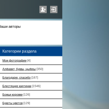
Наши авторы
Категории раздела
Мои фотографии
[4]
Алфавит, буквы, цыфры
[350]
Благодарю, спасибо
[167]
Блестящие картинки
[1546]
Божьи коровки
[126]
Букеты цветов
[129]