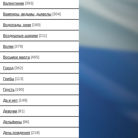
Валентинки
[393]
Вампиры, ведьмы, дьяволы
[304]
Водопады, реки
[180]
Воздушные шарики
[211]
Волки
[379]
Восьмое марта
[465]
Город
[362]
Грибы
[113]
Грусть
[190]
Да и нет
[149]
Девочки
[81]
Дельфины
[96]
День рождения
[218]