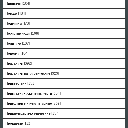
Пингвины
[164]
Погода
[484]
Подмигнул
[73]
Пожилые люди
[108]
Политика
[107]
Поцелуй
[184]
Праздники
[692]
Праздники патриотические
[323]
Приветствия
[151]
Привидения, скелеты, черти
[354]
Прикольные и некультурные
[709]
Пришельцы, инопланетяне
[157]
Прощание
[112]