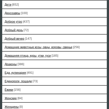
Дети
[652]
Динозавры
[100]
Доброе утро
[437]
Добрый день
[72]
Добрый вечер
[147]
Домашние животные козы, овцы, коровы, свиньи
[256]
Домашняя птица, куры, утки, гуси
[185]
Драконы
[386]
Еда, кулинария
[491]
Единороги, лошади
[73]
Ёжики
[156]
Женские
[84]
Женщины
[0]