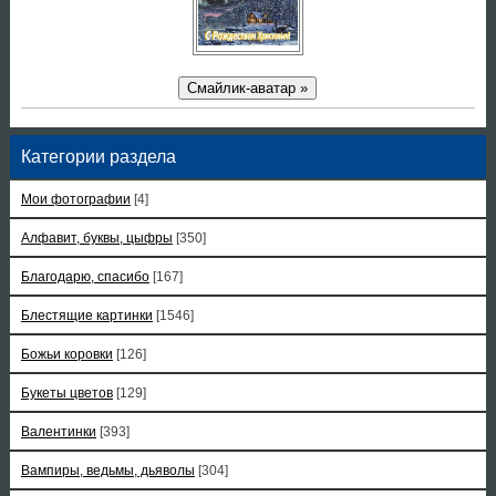
Смайлик-аватар »
Категории раздела
Мои фотографии
[4]
Алфавит, буквы, цыфры
[350]
Благодарю, спасибо
[167]
Блестящие картинки
[1546]
Божьи коровки
[126]
Букеты цветов
[129]
Валентинки
[393]
Вампиры, ведьмы, дьяволы
[304]