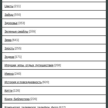
Цветы
[211]
Зайцы
[550]
Здоровье
[353]
Зеленые смайлы
[209]
Зима
[641]
Злость
[255]
Зодиак
[171]
Игрушки, игры, отдых, путешествия
[208]
Имена
[240]
История и повседневность
[920]
Китти
[126]
Книги, библиотека
[226]
Компьютер, телевизор, телефон, фото
[627]