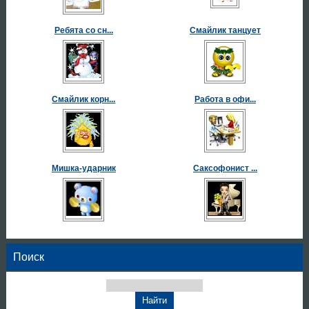
Ребята со сн...
Смайлик танцует
Смайлик корн...
Работа в офи...
Мишка-ударник
Саксофонист ...
Поиск