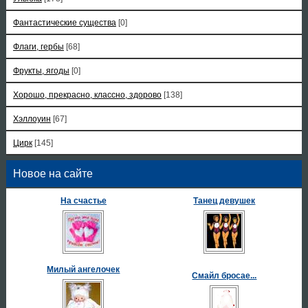
Фантастические существа
[0]
Флаги, гербы
[68]
Фрукты, ягоды
[0]
Хорошо, прекрасно, классно, здорово
[138]
Хэллоуин
[67]
Цирк
[145]
Новое на сайте
На счастье
Танец девушек
Милый ангелочек
Смайл бросае...