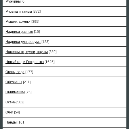
Мужчины
[0]
Музыка и танцы
[372]
Мышки, хомяки
[395]
Надписи разные
[15]
Надписи для форума
[123]
Насекомые, жучки, паучки
[389]
Новый год и Рождество
[1625]
Огонь, вода
[177]
Обезьяны
[211]
Обнимашки
[75]
Осень
[502]
Очки
[54]
Панды
[161]