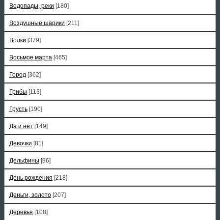
Водопады, реки
[180]
Воздушные шарики
[211]
Волки
[379]
Восьмое марта
[465]
Город
[362]
Грибы
[113]
Грусть
[190]
Да и нет
[149]
Девочки
[81]
Дельфины
[96]
День рождения
[218]
Деньги, золото
[207]
Деревья
[108]