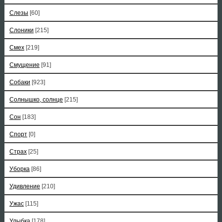
Слезы
[60]
Слоники
[215]
Смех
[219]
Смущение
[91]
Собаки
[923]
Солнышко, солнце
[215]
Сон
[183]
Спорт
[0]
Страх
[25]
Уборка
[86]
Удивление
[210]
Ужас
[115]
Улыбка
[178]