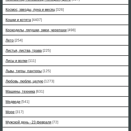
Космос, звезды, луна и месяц
[326]
Кошки и котята
[4407]
Крокодилы, лягушки, змеи, черепахи
[498]
Лето
[254]
Листья, листва, трава
[225]
Лисы и волки
[111]
Львы, тигры, пантеры
[125]
Любовь, люблю, целую
[1273]
Машины, техника
[631]
Медведи
[541]
Море
[317]
Мужской день - 23 февраля
[72]