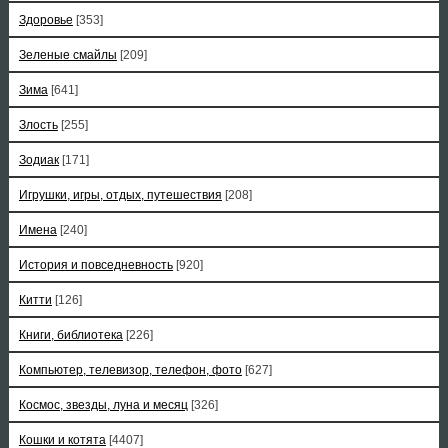
Здоровье
[353]
Зеленые смайлы
[209]
Зима
[641]
Злость
[255]
Зодиак
[171]
Игрушки, игры, отдых, путешествия
[208]
Имена
[240]
История и повседневность
[920]
Китти
[126]
Книги, библиотека
[226]
Компьютер, телевизор, телефон, фото
[627]
Космос, звезды, луна и месяц
[326]
Кошки и котята
[4407]