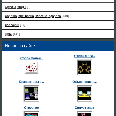
Фрукты, ягоды
[0]
Хорошо, прекрасно, классно, здорово
[138]
Хэллоуин
[67]
Цирк
[145]
Новое на сайте
Уголок с пти...
Уголок мален...
Компьютеры с...
Объяснение в...
Строение
Силуэт-знак