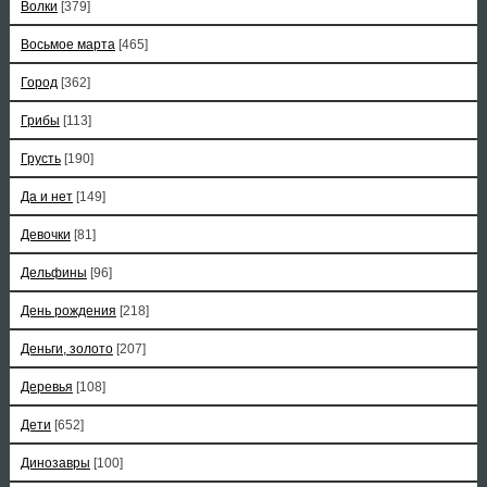
Волки
[379]
Восьмое марта
[465]
Город
[362]
Грибы
[113]
Грусть
[190]
Да и нет
[149]
Девочки
[81]
Дельфины
[96]
День рождения
[218]
Деньги, золото
[207]
Деревья
[108]
Дети
[652]
Динозавры
[100]