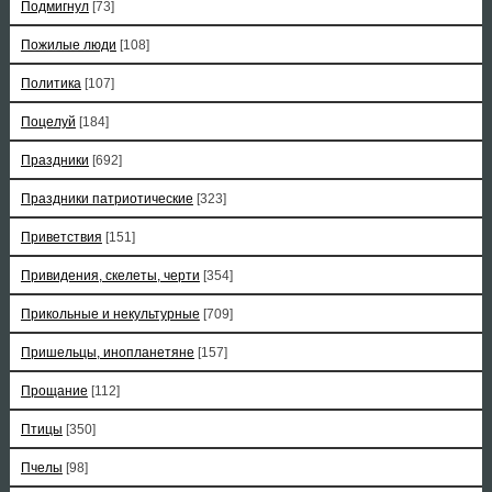
Подмигнул
[73]
Пожилые люди
[108]
Политика
[107]
Поцелуй
[184]
Праздники
[692]
Праздники патриотические
[323]
Приветствия
[151]
Привидения, скелеты, черти
[354]
Прикольные и некультурные
[709]
Пришельцы, инопланетяне
[157]
Прощание
[112]
Птицы
[350]
Пчелы
[98]