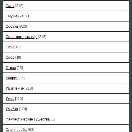
Смех
[219]
Смущение
[91]
Собаки
[923]
Солнышко, солнце
[215]
Сон
[183]
Спорт
[0]
Страх
[25]
Уборка
[86]
Удивление
[210]
Ужас
[115]
Улыбка
[178]
Фантастические существа
[0]
Флаги, гербы
[68]