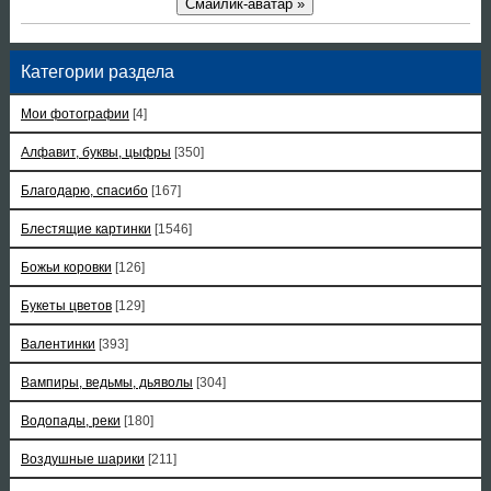
Смайлик-аватар »
Категории раздела
Мои фотографии
[4]
Алфавит, буквы, цыфры
[350]
Благодарю, спасибо
[167]
Блестящие картинки
[1546]
Божьи коровки
[126]
Букеты цветов
[129]
Валентинки
[393]
Вампиры, ведьмы, дьяволы
[304]
Водопады, реки
[180]
Воздушные шарики
[211]