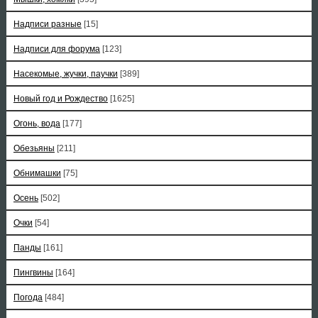
Надписи разные
[15]
Надписи для форума
[123]
Насекомые, жучки, паучки
[389]
Новый год и Рождество
[1625]
Огонь, вода
[177]
Обезьяны
[211]
Обнимашки
[75]
Осень
[502]
Очки
[54]
Панды
[161]
Пингвины
[164]
Погода
[484]