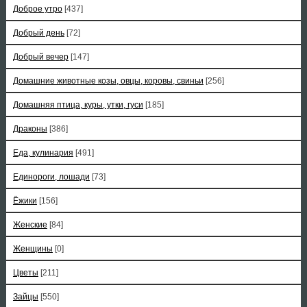
Доброе утро
[437]
Добрый день
[72]
Добрый вечер
[147]
Домашние животные козы, овцы, коровы, свиньи
[256]
Домашняя птица, куры, утки, гуси
[185]
Драконы
[386]
Еда, кулинария
[491]
Единороги, лошади
[73]
Ёжики
[156]
Женские
[84]
Женщины
[0]
Цветы
[211]
Зайцы
[550]