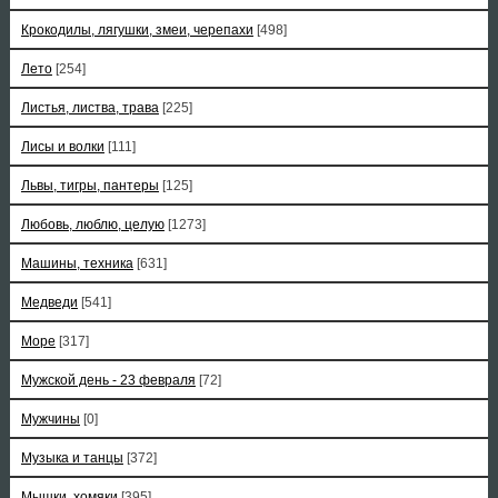
Крокодилы, лягушки, змеи, черепахи
[498]
Лето
[254]
Листья, листва, трава
[225]
Лисы и волки
[111]
Львы, тигры, пантеры
[125]
Любовь, люблю, целую
[1273]
Машины, техника
[631]
Медведи
[541]
Море
[317]
Мужской день - 23 февраля
[72]
Мужчины
[0]
Музыка и танцы
[372]
Мышки, хомяки
[395]