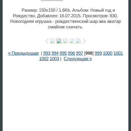
Размер: 150x150 / 1.6Kb. Альбом: Новый год и
Рождество. Добавлен: 16.07.2015. Просмотров: 830.
Новогодняя игрушка - рождественский шар ава аватар
смайлик скачать.
« Предыдущая
|
993
994
995
996
997
[
998
]
999
1000
1001
1002
1003
|
Следующая »