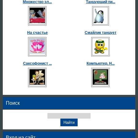
Множество эл...
Танцующий пи...
На счастье
Смайлик танцует
Саксофонист ...
Компьютер. Н...
Поиск
Вход на сайт