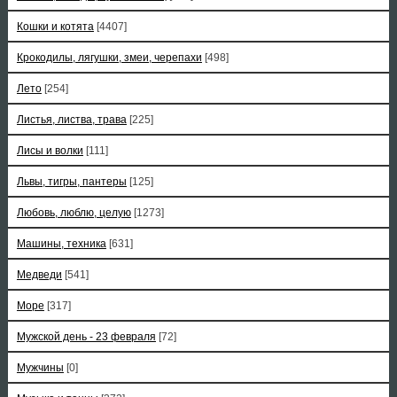
Кошки и котята
[4407]
Крокодилы, лягушки, змеи, черепахи
[498]
Лето
[254]
Листья, листва, трава
[225]
Лисы и волки
[111]
Львы, тигры, пантеры
[125]
Любовь, люблю, целую
[1273]
Машины, техника
[631]
Медведи
[541]
Море
[317]
Мужской день - 23 февраля
[72]
Мужчины
[0]