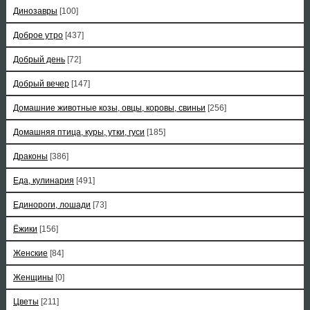
Динозавры
[100]
Доброе утро
[437]
Добрый день
[72]
Добрый вечер
[147]
Домашние животные козы, овцы, коровы, свиньи
[256]
Домашняя птица, куры, утки, гуси
[185]
Драконы
[386]
Еда, кулинария
[491]
Единороги, лошади
[73]
Ёжики
[156]
Женские
[84]
Женщины
[0]
Цветы
[211]