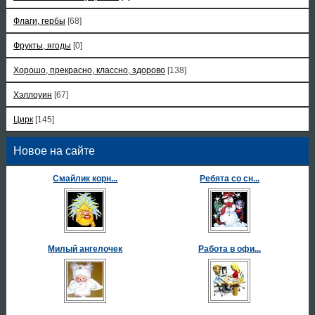
Флаги, гербы
[68]
Фрукты, ягоды
[0]
Хорошо, прекрасно, классно, здорово
[138]
Хэллоуин
[67]
Цирк
[145]
Новое на сайте
Смайлик корн...
Ребята со сн...
Милый ангелочек
Работа в офи...