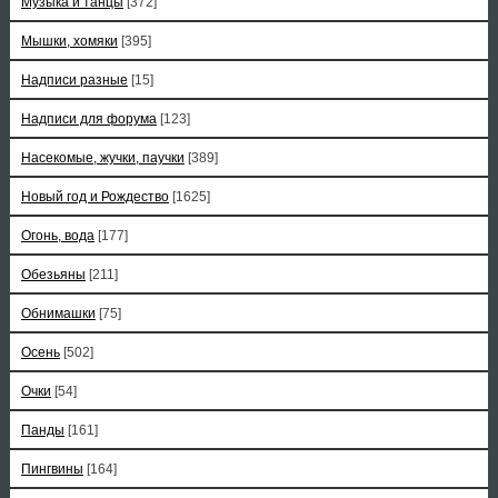
Музыка и танцы
[372]
Мышки, хомяки
[395]
Надписи разные
[15]
Надписи для форума
[123]
Насекомые, жучки, паучки
[389]
Новый год и Рождество
[1625]
Огонь, вода
[177]
Обезьяны
[211]
Обнимашки
[75]
Осень
[502]
Очки
[54]
Панды
[161]
Пингвины
[164]