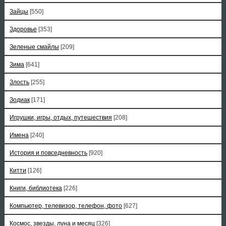
Зайцы
[550]
Здоровье
[353]
Зеленые смайлы
[209]
Зима
[641]
Злость
[255]
Зодиак
[171]
Игрушки, игры, отдых, путешествия
[208]
Имена
[240]
История и повседневность
[920]
Китти
[126]
Книги, библиотека
[226]
Компьютер, телевизор, телефон, фото
[627]
Космос, звезды, луна и месяц
[326]