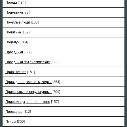
Погода
[484]
Подмигнул
[73]
Пожилые люди
[108]
Политика
[107]
Поцелуй
[184]
Праздники
[692]
Праздники патриотические
[323]
Приветствия
[151]
Привидения, скелеты, черти
[354]
Прикольные и некультурные
[709]
Пришельцы, инопланетяне
[157]
Прощание
[112]
Птицы
[350]