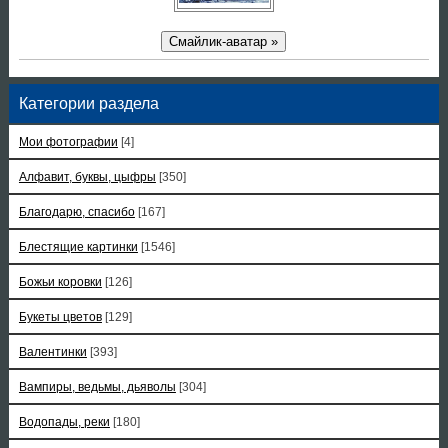
Смайлик-аватар »
Категории раздела
Мои фотографии
[4]
Алфавит, буквы, цыфры
[350]
Благодарю, спасибо
[167]
Блестящие картинки
[1546]
Божьи коровки
[126]
Букеты цветов
[129]
Валентинки
[393]
Вампиры, ведьмы, дьяволы
[304]
Водопады, реки
[180]