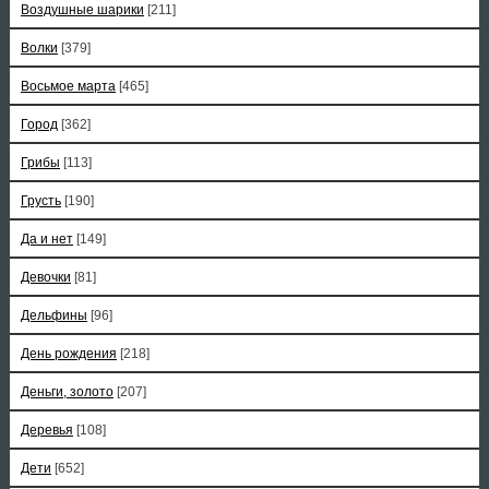
Воздушные шарики
[211]
Волки
[379]
Восьмое марта
[465]
Город
[362]
Грибы
[113]
Грусть
[190]
Да и нет
[149]
Девочки
[81]
Дельфины
[96]
День рождения
[218]
Деньги, золото
[207]
Деревья
[108]
Дети
[652]