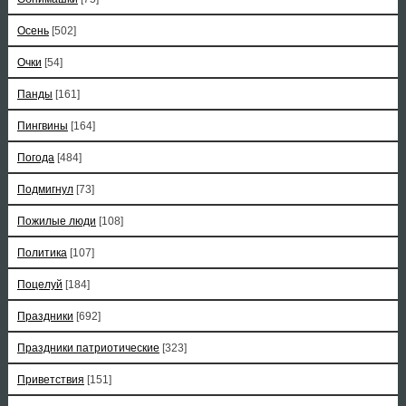
Осень
[502]
Очки
[54]
Панды
[161]
Пингвины
[164]
Погода
[484]
Подмигнул
[73]
Пожилые люди
[108]
Политика
[107]
Поцелуй
[184]
Праздники
[692]
Праздники патриотические
[323]
Приветствия
[151]