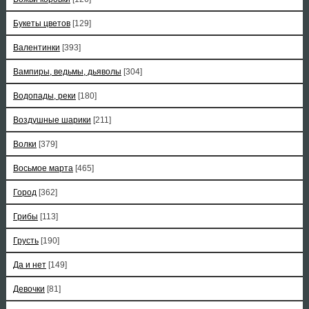
Букеты цветов
[129]
Валентинки
[393]
Вампиры, ведьмы, дьяволы
[304]
Водопады, реки
[180]
Воздушные шарики
[211]
Волки
[379]
Восьмое марта
[465]
Город
[362]
Грибы
[113]
Грусть
[190]
Да и нет
[149]
Девочки
[81]