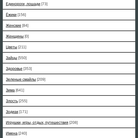
Единороги, лошади
[73]
Ёжики
[156]
Женские
[84]
Женщины
[0]
Цветы
[211]
Зайцы
[550]
Здоровье
[353]
Зеленые смайлы
[209]
Зима
[641]
Злость
[255]
Зодиак
[171]
Игрушки, игры, отдых, путешествия
[208]
Имена
[240]