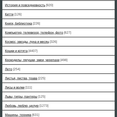
История и повседневность
[920]
Китти
[126]
Книги, библиотека
[226]
Компьютер, телевизор, телефон, фото
[627]
Космос, звезды, луна и месяц
[326]
Кошки и котята
[4407]
Крокодилы, лягушки, змеи, черепахи
[498]
Лето
[254]
Листья, листва, трава
[225]
Лисы и волки
[111]
Львы, тигры, пантеры
[125]
Любовь, люблю, целую
[1273]
Машины, техника
[631]