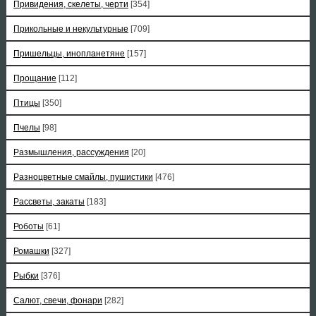
Привидения, скелеты, черти
[354]
Прикольные и некультурные
[709]
Пришельцы, инопланетяне
[157]
Прощание
[112]
Птицы
[350]
Пчелы
[98]
Размышления, рассуждения
[20]
Разноцветные смайлы, пушистики
[476]
Рассветы, закаты
[183]
Роботы
[61]
Ромашки
[327]
Рыбки
[376]
Салют, свечи, фонари
[282]