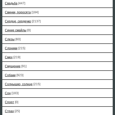
Свадьба
[447]
Свинки, поросята
[184]
Сердце, сердечко
[2137]
Синие смайлы
[0]
Слезы
[60]
Слоники
[215]
Смех
[219]
Смущение
[91]
Собаки
[923]
Солнышко, солнце
[215]
Сон
[183]
Спорт
[0]
Страх
[25]