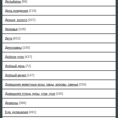
Дельфины
[96]
День рождения
[218]
Деньги, золото
[207]
Деревья
[108]
Дети
[652]
Динозавры
[100]
Доброе утро
[437]
Добрый день
[72]
Добрый вечер
[147]
Домашние животные козы, овцы, коровы, свиньи
[256]
Домашняя птица, куры, утки, гуси
[185]
Драконы
[386]
Еда, кулинария
[491]