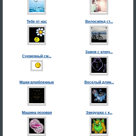
Тебе от нас
Велосипед ст...
Замок с ключ...
Суеверный см...
Мшки влюбленные
Веселый длин...
Машина розовая
Зверушка с к...