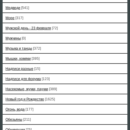
Медведи
[541]
Море
[317]
Мужской день - 23 февраля
[72]
Мужчины
[0]
Музыка и танцы
[372]
Мышки, хомяки
[395]
Надписи разные
[15]
Надписи для форума
[123]
Насекомые, жучки, паучки
[389]
Новый год и Рождество
[1625]
Огонь, вода
[177]
Обезьяны
[211]
Обнимашки
[75]