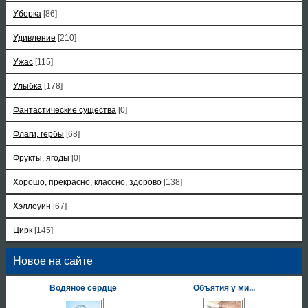
Уборка
[86]
Удивление
[210]
Ужас
[115]
Улыбка
[178]
Фантастические существа
[0]
Флаги, гербы
[68]
Фрукты, ягоды
[0]
Хорошо, прекрасно, классно, здорово
[138]
Хэллоуин
[67]
Цирк
[145]
Новое на сайте
Водяное сердце
Объятия у ми...