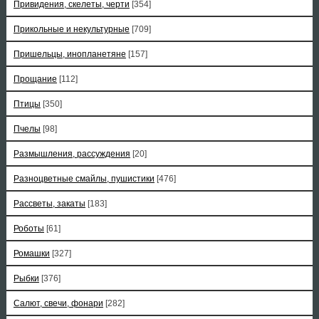
Привидения, скелеты, черти
[354]
Прикольные и некультурные
[709]
Пришельцы, инопланетяне
[157]
Прощание
[112]
Птицы
[350]
Пчелы
[98]
Размышления, рассуждения
[20]
Разноцветные смайлы, пушистики
[476]
Рассветы, закаты
[183]
Роботы
[61]
Ромашки
[327]
Рыбки
[376]
Салют, свечи, фонари
[282]