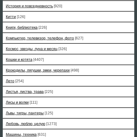
История и повседневность
[920]
Китти
[126]
Книги, библиотека
[226]
Компьютер, телевизор, телефон, фото
[627]
Космос, звезды, луна и месяц
[326]
Кошки и котята
[4407]
Крокодилы, лягушки, змеи, черепахи
[498]
Лето
[254]
Листья, листва, трава
[225]
Лисы и волки
[111]
Львы, тигры, пантеры
[125]
Любовь, люблю, целую
[1273]
Машины, техника
[631]