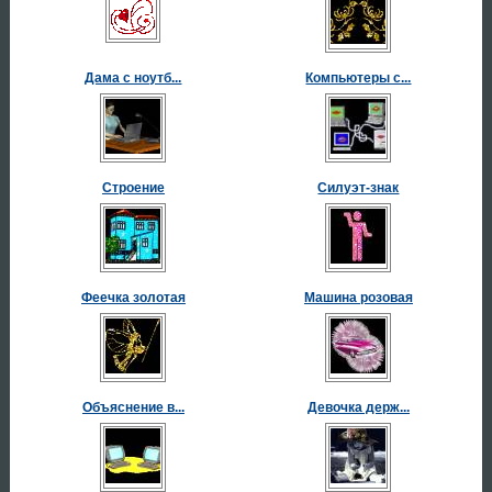
Дама с ноутб...
Компьютеры с...
Строение
Силуэт-знак
Феечка золотая
Машина розовая
Объяснение в...
Девочка держ...