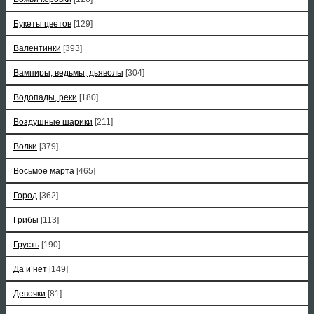
Букеты цветов
[129]
Валентинки
[393]
Вампиры, ведьмы, дьяволы
[304]
Водопады, реки
[180]
Воздушные шарики
[211]
Волки
[379]
Восьмое марта
[465]
Город
[362]
Грибы
[113]
Грусть
[190]
Да и нет
[149]
Девочки
[81]