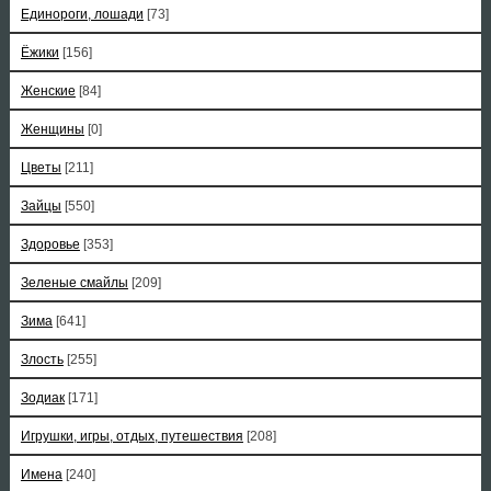
Единороги, лошади
[73]
Ёжики
[156]
Женские
[84]
Женщины
[0]
Цветы
[211]
Зайцы
[550]
Здоровье
[353]
Зеленые смайлы
[209]
Зима
[641]
Злость
[255]
Зодиак
[171]
Игрушки, игры, отдых, путешествия
[208]
Имена
[240]