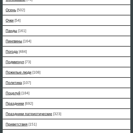
Осень
[502]
Очки
[54]
Панды
[161]
Пингвины
[164]
Погода
[484]
Подмигнул
[73]
Пожилые люди
[108]
Политика
[107]
Поцелуй
[184]
Праздники
[692]
Праздники патриотические
[323]
Приветствия
[151]