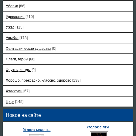
Уборка
[86]
Удивление
[210]
Ужас
[115]
Улыбка
[178]
Фантастические существа
[0]
Флаги, гербы
[68]
Фрукты, ягоды
[0]
Хорошо, прекрасно, классно, здорово
[138]
Хэллоуин
[67]
Цирк
[145]
Новое на сайте
Уголок с пти...
Уголок мален...