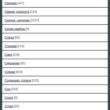
Свадьба
[447]
Свинки, поросята
[184]
Сердце, сердечко
[2137]
Синие смайлы
[0]
Слезы
[60]
Слоники
[215]
Смех
[219]
Смущение
[91]
Собаки
[923]
Солнышко, солнце
[215]
Сон
[183]
Спорт
[0]
Страх
[25]