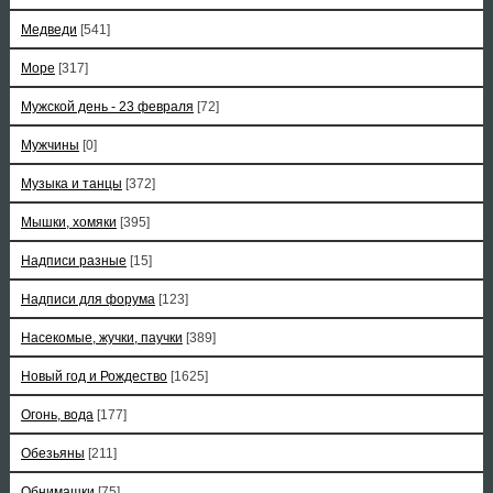
Медведи
[541]
Море
[317]
Мужской день - 23 февраля
[72]
Мужчины
[0]
Музыка и танцы
[372]
Мышки, хомяки
[395]
Надписи разные
[15]
Надписи для форума
[123]
Насекомые, жучки, паучки
[389]
Новый год и Рождество
[1625]
Огонь, вода
[177]
Обезьяны
[211]
Обнимашки
[75]