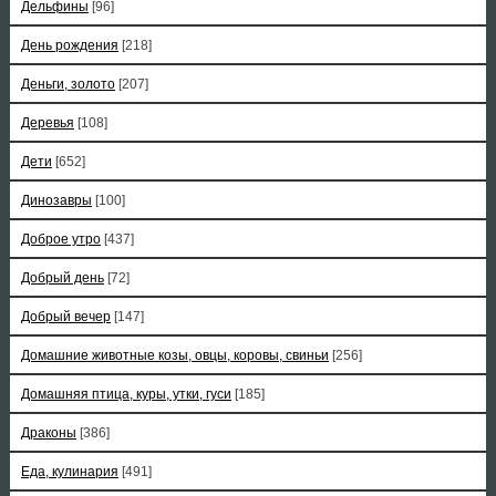
Дельфины
[96]
День рождения
[218]
Деньги, золото
[207]
Деревья
[108]
Дети
[652]
Динозавры
[100]
Доброе утро
[437]
Добрый день
[72]
Добрый вечер
[147]
Домашние животные козы, овцы, коровы, свиньи
[256]
Домашняя птица, куры, утки, гуси
[185]
Драконы
[386]
Еда, кулинария
[491]