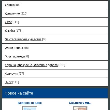
Уборка
[86]
Удивление
[210]
Ужас
[115]
Улыбка
[178]
Фантастические существа
[0]
Флаги, гербы
[68]
Фрукты, ягоды
[0]
Хорошо, прекрасно, классно, здорово
[138]
Хэллоуин
[67]
Цирк
[145]
Новое на сайте
Водяное сердце
Объятия у ми...