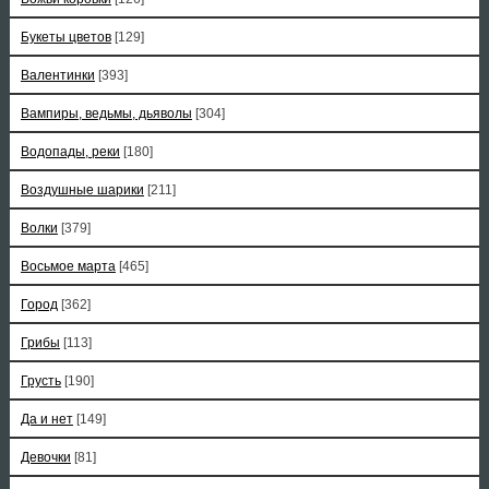
Букеты цветов
[129]
Валентинки
[393]
Вампиры, ведьмы, дьяволы
[304]
Водопады, реки
[180]
Воздушные шарики
[211]
Волки
[379]
Восьмое марта
[465]
Город
[362]
Грибы
[113]
Грусть
[190]
Да и нет
[149]
Девочки
[81]