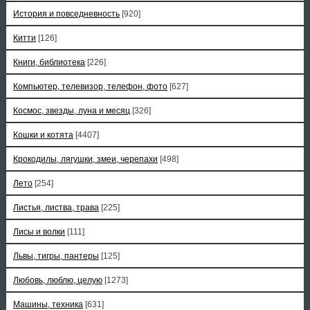
История и повседневность
[920]
Китти
[126]
Книги, библиотека
[226]
Компьютер, телевизор, телефон, фото
[627]
Космос, звезды, луна и месяц
[326]
Кошки и котята
[4407]
Крокодилы, лягушки, змеи, черепахи
[498]
Лето
[254]
Листья, листва, трава
[225]
Лисы и волки
[111]
Львы, тигры, пантеры
[125]
Любовь, люблю, целую
[1273]
Машины, техника
[631]