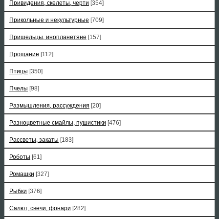
Привидения, скелеты, черти
[354]
Прикольные и некультурные
[709]
Пришельцы, инопланетяне
[157]
Прощание
[112]
Птицы
[350]
Пчелы
[98]
Размышления, рассуждения
[20]
Разноцветные смайлы, пушистики
[476]
Рассветы, закаты
[183]
Роботы
[61]
Ромашки
[327]
Рыбки
[376]
Салют, свечи, фонари
[282]