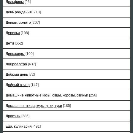
Дельфины
[96]
День рождения
[218]
Деньги, золото
[207]
Деревья
[108]
Дети
[652]
Динозавры
[100]
Доброе утро
[437]
Добрый день
[72]
Добрый вечер
[147]
Домашние животные козы, овцы, коровы, свиньи
[256]
Домашняя птица, куры, утки, гуси
[185]
Драконы
[386]
Еда, кулинария
[491]