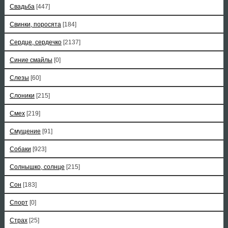
Свадьба
[447]
Свинки, поросята
[184]
Сердце, сердечко
[2137]
Синие смайлы
[0]
Слезы
[60]
Слоники
[215]
Смех
[219]
Смущение
[91]
Собаки
[923]
Солнышко, солнце
[215]
Сон
[183]
Спорт
[0]
Страх
[25]