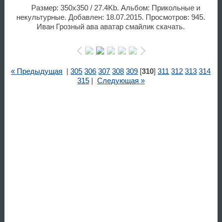
Размер: 350x350 / 27.4Kb. Альбом: Прикольные и
некультурные. Добавлен: 18.07.2015. Просмотров: 945.
Иван Грозный ава аватар смайлик скачать.
« Предыдущая
|
305
306
307
308
309
[
310
]
311
312
313
314
315
|
Следующая »