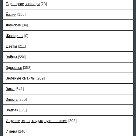
Единороги, лошади
[73]
Ёжики
[156]
Женские
[84]
Женщины
[0]
Цветы
[211]
Зайцы
[550]
Здоровье
[353]
Зеленые смайлы
[209]
Зима
[641]
Злость
[255]
Зодиак
[171]
Игрушки, игры, отдых, путешествия
[208]
Имена
[240]