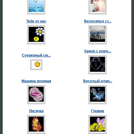
Тебе от нас
Велосипед ст...
Замок с ключ...
Суеверный см...
Машина розовая
Веселый длин...
Лисичка
Гномик