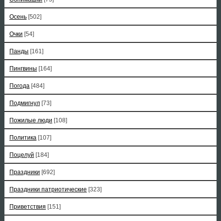
Осень
[502]
Очки
[54]
Панды
[161]
Пингвины
[164]
Погода
[484]
Подмигнул
[73]
Пожилые люди
[108]
Политика
[107]
Поцелуй
[184]
Праздники
[692]
Праздники патриотические
[323]
Приветствия
[151]