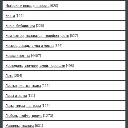
История и повседневность
[920]
Китти
[126]
Книги, библиотека
[226]
Компьютер, телевизор, телефон, фото
[627]
Космос, звезды, луна и месяц
[326]
Кошки и котята
[4407]
Крокодилы, лягушки, змеи, черепахи
[498]
Лето
[254]
Листья, листва, трава
[225]
Лисы и волки
[111]
Львы, тигры, пантеры
[125]
Любовь, люблю, целую
[1273]
Машины, техника
[631]