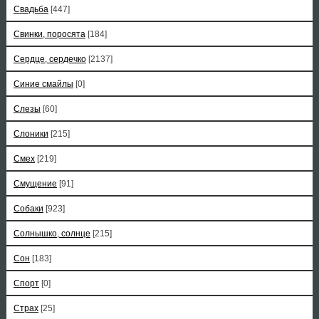
Свадьба
[447]
Свинки, поросята
[184]
Сердце, сердечко
[2137]
Синие смайлы
[0]
Слезы
[60]
Слоники
[215]
Смех
[219]
Смущение
[91]
Собаки
[923]
Солнышко, солнце
[215]
Сон
[183]
Спорт
[0]
Страх
[25]