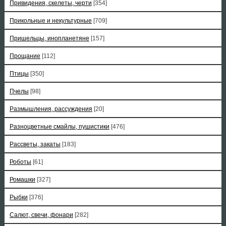
Привидения, скелеты, черти
[354]
Прикольные и некультурные
[709]
Пришельцы, инопланетяне
[157]
Прощание
[112]
Птицы
[350]
Пчелы
[98]
Размышления, рассуждения
[20]
Разноцветные смайлы, пушистики
[476]
Рассветы, закаты
[183]
Роботы
[61]
Ромашки
[327]
Рыбки
[376]
Салют, свечи, фонари
[282]