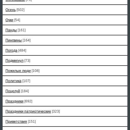
Осень
[502]
Очки
[54]
Панды
[161]
Пингвины
[164]
Погода
[484]
Подмигнул
[73]
Пожилые люди
[108]
Политика
[107]
Поцелуй
[184]
Праздники
[692]
Праздники патриотические
[323]
Приветствия
[151]