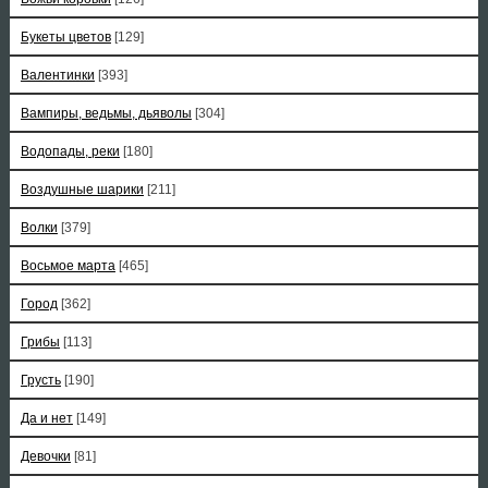
Букеты цветов
[129]
Валентинки
[393]
Вампиры, ведьмы, дьяволы
[304]
Водопады, реки
[180]
Воздушные шарики
[211]
Волки
[379]
Восьмое марта
[465]
Город
[362]
Грибы
[113]
Грусть
[190]
Да и нет
[149]
Девочки
[81]