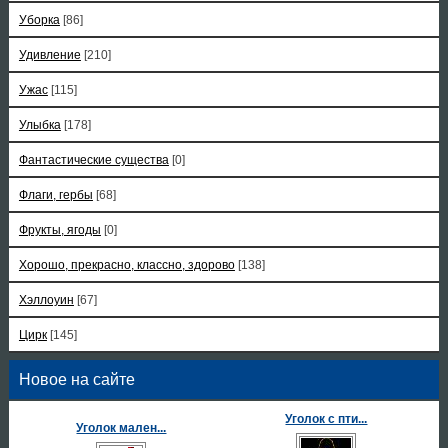
Уборка
[86]
Удивление
[210]
Ужас
[115]
Улыбка
[178]
Фантастические существа
[0]
Флаги, гербы
[68]
Фрукты, ягоды
[0]
Хорошо, прекрасно, классно, здорово
[138]
Хэллоуин
[67]
Цирк
[145]
Новое на сайте
Уголок с пти...
Уголок мален...