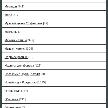
Медведи
[541]
Море
[317]
Мужской день - 23 февраля
[72]
Мужчины
[0]
Музыка и танцы
[372]
Мышки, хомяки
[395]
Надписи разные
[15]
Надписи для форума
[123]
Насекомые, жучки, паучки
[389]
Новый год и Рождество
[1625]
Огонь, вода
[177]
Обезьяны
[211]
Обнимашки
[75]