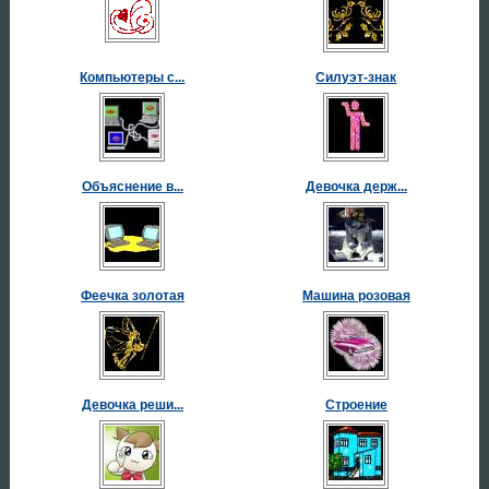
Компьютеры с...
Силуэт-знак
Объяснение в...
Девочка держ...
Феечка золотая
Машина розовая
Девочка реши...
Строение