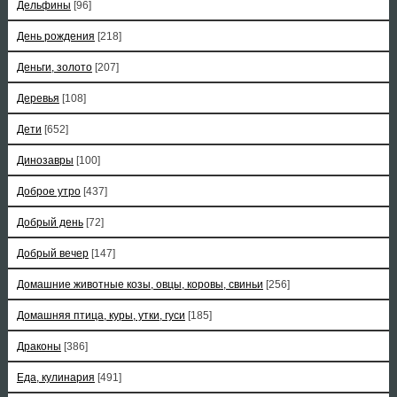
Дельфины
[96]
День рождения
[218]
Деньги, золото
[207]
Деревья
[108]
Дети
[652]
Динозавры
[100]
Доброе утро
[437]
Добрый день
[72]
Добрый вечер
[147]
Домашние животные козы, овцы, коровы, свиньи
[256]
Домашняя птица, куры, утки, гуси
[185]
Драконы
[386]
Еда, кулинария
[491]