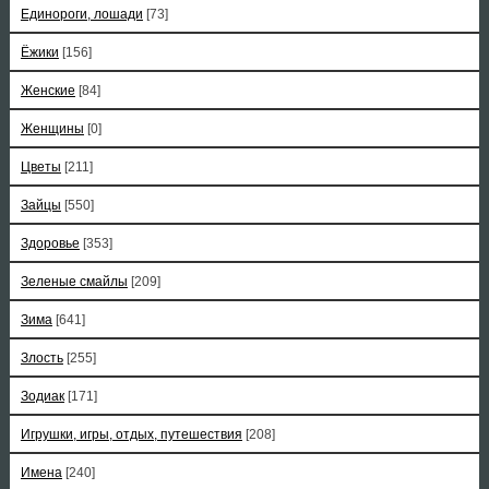
Единороги, лошади
[73]
Ёжики
[156]
Женские
[84]
Женщины
[0]
Цветы
[211]
Зайцы
[550]
Здоровье
[353]
Зеленые смайлы
[209]
Зима
[641]
Злость
[255]
Зодиак
[171]
Игрушки, игры, отдых, путешествия
[208]
Имена
[240]