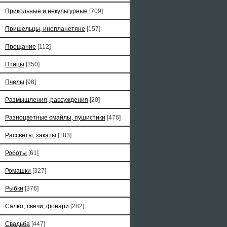
Прикольные и некультурные
[709]
Пришельцы, инопланетяне
[157]
Прощание
[112]
Птицы
[350]
Пчелы
[98]
Размышления, рассуждения
[20]
Разноцветные смайлы, пушистики
[476]
Рассветы, закаты
[183]
Роботы
[61]
Ромашки
[327]
Рыбки
[376]
Салют, свечи, фонари
[282]
Свадьба
[447]