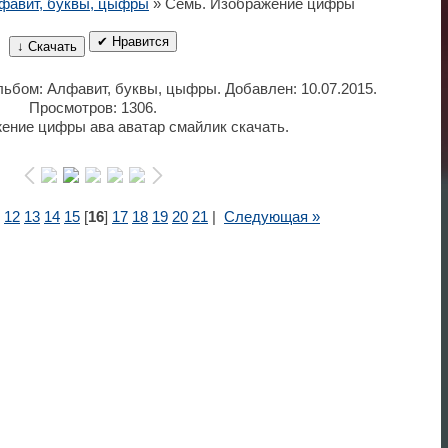
фавит, буквы, цыфры
» Семь. Изображение цифры
✔ Нравится
↓ Скачать
Альбом: Алфавит, буквы, цыфры. Добавлен: 10.07.2015.
Просмотров: 1306.
ение цифры ава аватар смайлик скачать.
12
13
14
15
[
16
]
17
18
19
20
21
|
Следующая »