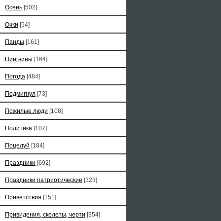
Осень
[502]
Очки
[54]
Панды
[161]
Пингвины
[164]
Погода
[484]
Подмигнул
[73]
Пожилые люди
[108]
Политика
[107]
Поцелуй
[184]
Праздники
[692]
Праздники патриотические
[323]
Приветствия
[151]
Привидения, скелеты, черти
[354]