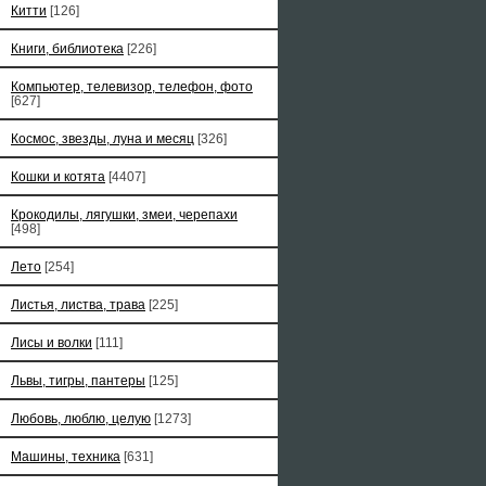
Китти
[126]
Книги, библиотека
[226]
Компьютер, телевизор, телефон, фото
[627]
Космос, звезды, луна и месяц
[326]
Кошки и котята
[4407]
Крокодилы, лягушки, змеи, черепахи
[498]
Лето
[254]
Листья, листва, трава
[225]
Лисы и волки
[111]
Львы, тигры, пантеры
[125]
Любовь, люблю, целую
[1273]
Машины, техника
[631]