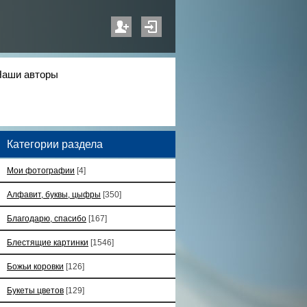
Наши авторы
Категории раздела
Мои фотографии
[4]
Алфавит, буквы, цыфры
[350]
Благодарю, спасибо
[167]
Блестящие картинки
[1546]
Божьи коровки
[126]
Букеты цветов
[129]