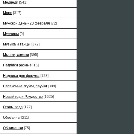
Медведи
[541]
Море
[317]
Мужской день - 23 февраля
[72]
Мужчины
[0]
Музыка и танцы
[372]
Мышки, хомяки
[395]
Надписи разные
[15]
Надписи для форума
[123]
Насекомые, жучки, паучки
[389]
Новый год и Рождество
[1625]
Огонь, вода
[177]
Обезьяны
[211]
Обнимашки
[75]