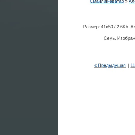
Смайлик-аватар
»
Ал
Размер: 41x50 / 2.6Kb. 
Семь. Изображ
« Предыдущая
|
11