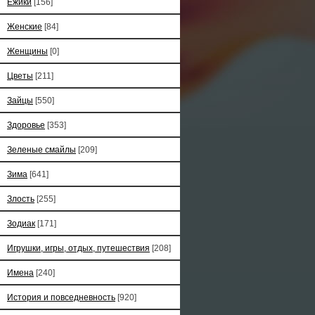
Ёжики
[156]
Женские
[84]
Женщины
[0]
Цветы
[211]
Зайцы
[550]
Здоровье
[353]
Зеленые смайлы
[209]
Зима
[641]
Злость
[255]
Зодиак
[171]
Игрушки, игры, отдых, путешествия
[208]
Имена
[240]
История и повседневность
[920]