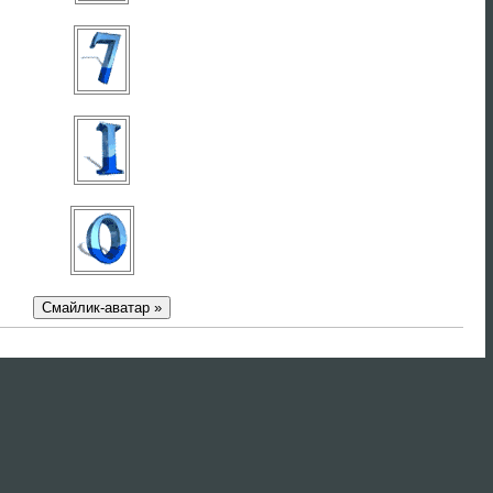
Смайлик-аватар »