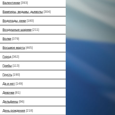
Валентинки
[393]
Вампиры, ведьмы, дьяволы
[304]
Водопады, реки
[180]
Воздушные шарики
[211]
Волки
[379]
Восьмое марта
[465]
Город
[362]
Грибы
[113]
Грусть
[190]
Да и нет
[149]
Девочки
[81]
Дельфины
[96]
День рождения
[218]