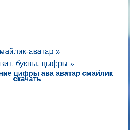
майлик-аватар
»
вит, буквы, цыфры »
ние цифры ава аватар смайлик
скачать