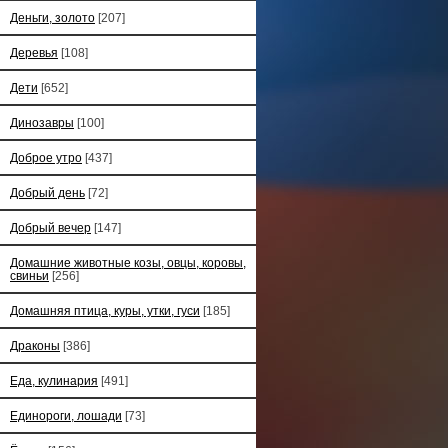
Деньги, золото
[207]
Деревья
[108]
Дети
[652]
Динозавры
[100]
Доброе утро
[437]
Добрый день
[72]
Добрый вечер
[147]
Домашние животные козы, овцы, коровы,
свиньи
[256]
Домашняя птица, куры, утки, гуси
[185]
Драконы
[386]
Еда, кулинария
[491]
Единороги, лошади
[73]