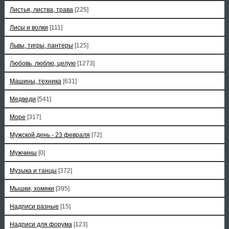
Листья, листва, трава
[225]
Лисы и волки
[111]
Львы, тигры, пантеры
[125]
Любовь, люблю, целую
[1273]
Машины, техника
[631]
Медведи
[541]
Море
[317]
Мужской день - 23 февраля
[72]
Мужчины
[0]
Музыка и танцы
[372]
Мышки, хомяки
[395]
Надписи разные
[15]
Надписи для форума
[123]