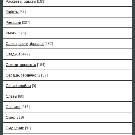
Рассветы, закаты
[183]
Роботы
[61]
Ромашки
[327]
Рыбки
[376]
Салют, свечи, фонари
[282]
Свадьба
[447]
Свинки, поросята
[184]
Сердце, сердечко
[2137]
Синие смайлы
[0]
Слезы
[60]
Слоники
[215]
Смех
[219]
Смущение
[91]