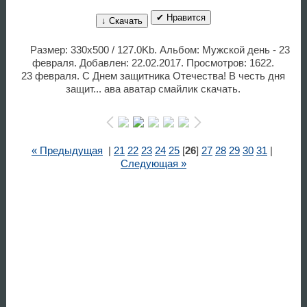
✔ Нравится
↓ Скачать
Размер: 330x500 / 127.0Kb. Альбом: Мужской день - 23
февраля. Добавлен: 22.02.2017. Просмотров: 1622.
23 февраля. С Днем защитника Отечества! В честь дня
защит... ава аватар смайлик скачать.
« Предыдущая
|
21
22
23
24
25
[
26
]
27
28
29
30
31
|
Следующая »