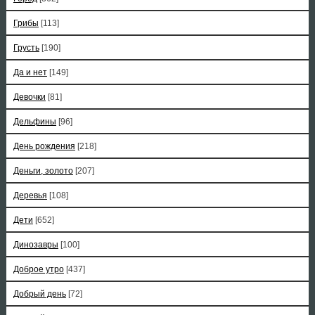
Грибы
[113]
Грусть
[190]
Да и нет
[149]
Девочки
[81]
Дельфины
[96]
День рождения
[218]
Деньги, золото
[207]
Деревья
[108]
Дети
[652]
Динозавры
[100]
Доброе утро
[437]
Добрый день
[72]