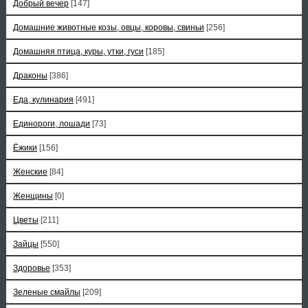
Добрый вечер
[147]
Домашние животные козы, овцы, коровы, свиньи
[256]
Домашняя птица, куры, утки, гуси
[185]
Драконы
[386]
Еда, кулинария
[491]
Единороги, лошади
[73]
Ёжики
[156]
Женские
[84]
Женщины
[0]
Цветы
[211]
Зайцы
[550]
Здоровье
[353]
Зеленые смайлы
[209]