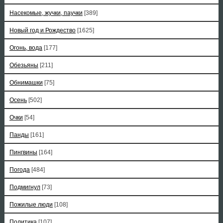
Насекомые, жучки, паучки
[389]
Новый год и Рождество
[1625]
Огонь, вода
[177]
Обезьяны
[211]
Обнимашки
[75]
Осень
[502]
Очки
[54]
Панды
[161]
Пингвины
[164]
Погода
[484]
Подмигнул
[73]
Пожилые люди
[108]
Политика
[107]