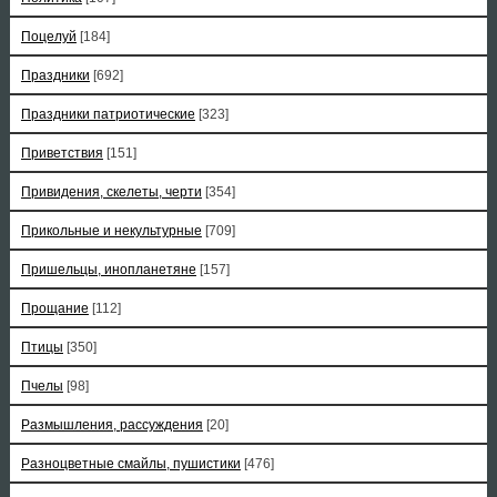
Поцелуй
[184]
Праздники
[692]
Праздники патриотические
[323]
Приветствия
[151]
Привидения, скелеты, черти
[354]
Прикольные и некультурные
[709]
Пришельцы, инопланетяне
[157]
Прощание
[112]
Птицы
[350]
Пчелы
[98]
Размышления, рассуждения
[20]
Разноцветные смайлы, пушистики
[476]