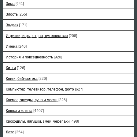
Зима
[641]
Злость
[255]
Зодиак
[171]
Игрушки, игры, отдых, путешествия
[208]
Имена
[240]
История и повседневность
[920]
Китти
[126]
Книги, библиотека
[226]
Компьютер, телевизор, телефон, фото
[627]
Космос, звезды, луна и месяц
[326]
Кошки и котята
[4407]
Крокодилы, лягушки, змеи, черепахи
[498]
Лето
[254]