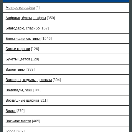
Мои фотографии
[4]
Алфавит, буквы, цыфры
[350]
Благодарю, спасибо
[167]
Блестящие картинки
[1546]
Божьи коровки
[126]
Букеты цветов
[129]
Валентинки
[393]
Вампиры, ведьмы, дьяволы
[304]
Водопады, реки
[180]
Воздушные шарики
[211]
Волки
[379]
Восьмое марта
[465]
Город
[362]