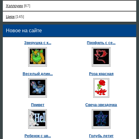
Хэллоуин
[67]
Цирк
[145]
Новое на сайте
Зверушка с к...
Профиль с се...
Веселый длин...
Роза красная
Привет
Свеча-звездочка
Ребенок с цв...
Голубь летит