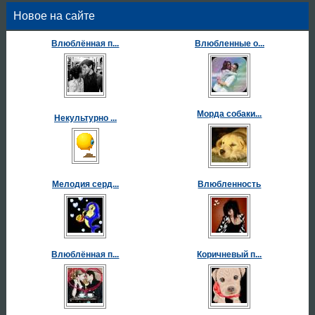
Новое на сайте
Влюблённая п...
Влюбленные о...
Морда собаки...
Некультурно ...
Мелодия серд...
Влюбленность
Влюблённая п...
Коричневый п...