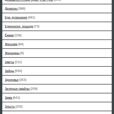
Драконы
[386]
Еда, кулинария
[491]
Единороги, лошади
[73]
Ёжики
[156]
Женские
[84]
Женщины
[0]
Цветы
[211]
Зайцы
[550]
Здоровье
[353]
Зеленые смайлы
[209]
Зима
[641]
Злость
[255]