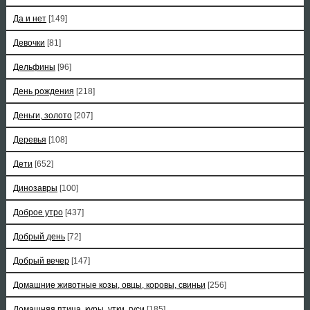
Да и нет
[149]
Девочки
[81]
Дельфины
[96]
День рождения
[218]
Деньги, золото
[207]
Деревья
[108]
Дети
[652]
Динозавры
[100]
Доброе утро
[437]
Добрый день
[72]
Добрый вечер
[147]
Домашние животные козы, овцы, коровы, свиньи
[256]
Домашняя птица, куры, утки, гуси
[185]