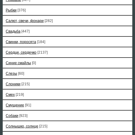
Рыбки
[376]
Салют, свечи, фонари
[282]
Свадьба
[447]
Свинки, поросята
[184]
Сердце, сердечко
[2137]
Синие смайлы
[0]
Слезы
[60]
Слоники
[215]
Смех
[219]
Смущение
[91]
Собаки
[923]
Солнышко, солнце
[215]