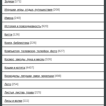
Зодиак
[171]
Игрушки, игры, отдых, путешествия
[208]
Имена
[240]
История и повседневность
[920]
Китти
[126]
Книги, библиотека
[226]
Компьютер, телевизор, телефон, фото
[627]
Космос, звезды, луна и месяц
[326]
Кошки и котята
[4407]
Крокодилы, лягушки, змеи, черепахи
[498]
Лето
[254]
Листья, листва, трава
[225]
Лисы и волки
[111]