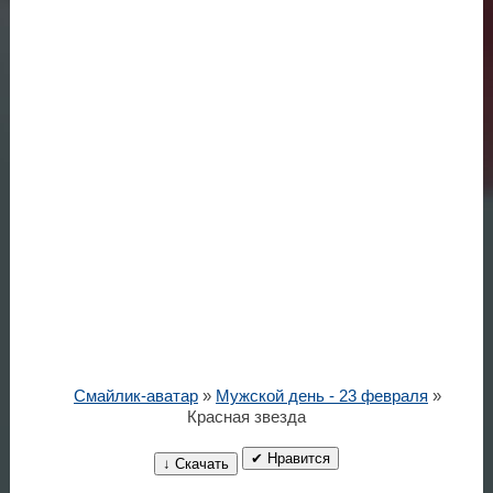
Смайлик-аватар
»
Мужской день - 23 февраля
»
Красная звезда
✔ Нравится
↓ Скачать