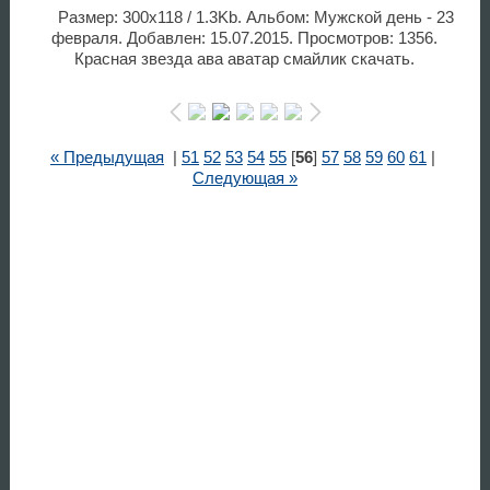
Размер: 300x118 / 1.3Kb. Альбом: Мужской день - 23
февраля. Добавлен: 15.07.2015. Просмотров: 1356.
Красная звезда ава аватар смайлик скачать.
« Предыдущая
|
51
52
53
54
55
[
56
]
57
58
59
60
61
|
Следующая »