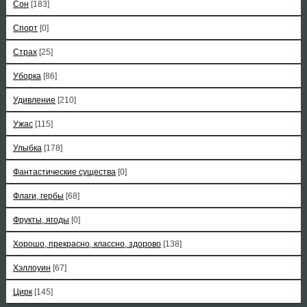
Сон
[183]
Спорт
[0]
Страх
[25]
Уборка
[86]
Удивление
[210]
Ужас
[115]
Улыбка
[178]
Фантастические существа
[0]
Флаги, гербы
[68]
Фрукты, ягоды
[0]
Хорошо, прекрасно, классно, здорово
[138]
Хэллоуин
[67]
Цирк
[145]