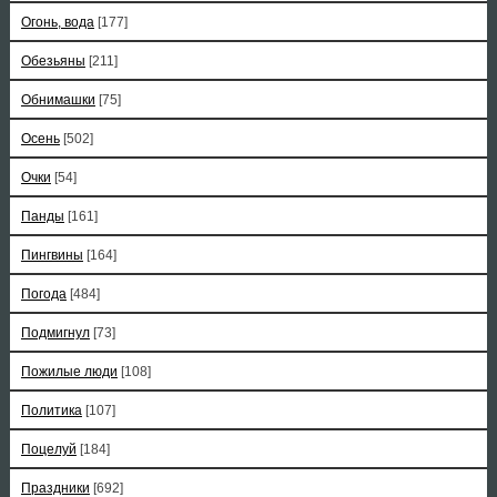
Огонь, вода
[177]
Обезьяны
[211]
Обнимашки
[75]
Осень
[502]
Очки
[54]
Панды
[161]
Пингвины
[164]
Погода
[484]
Подмигнул
[73]
Пожилые люди
[108]
Политика
[107]
Поцелуй
[184]
Праздники
[692]