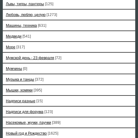
Львы, тигры, пантеры
[125]
Любовь, люблю, целую
[1273]
Машины, техника
[631]
Медведи
[541]
Море
[317]
Мужской день - 23 февраля
[72]
Мужчины
[0]
Музыка и танцы
[372]
Мышки, хомяки
[395]
Надписи разные
[15]
Надписи для форума
[123]
Насекомые, жучки, паучки
[389]
Новый год и Рождество
[1625]