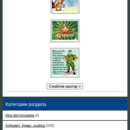
Смайлик-аватар »
Категории раздела
Мои фотографии
[4]
Алфавит, буквы, цыфры
[350]