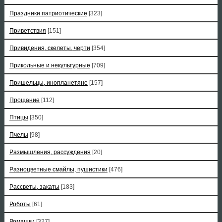
Праздники патриотические
[323]
Приветствия
[151]
Привидения, скелеты, черти
[354]
Прикольные и некультурные
[709]
Пришельцы, инопланетяне
[157]
Прощание
[112]
Птицы
[350]
Пчелы
[98]
Размышления, рассуждения
[20]
Разноцветные смайлы, пушистики
[476]
Рассветы, закаты
[183]
Роботы
[61]
Ромашки
[327]