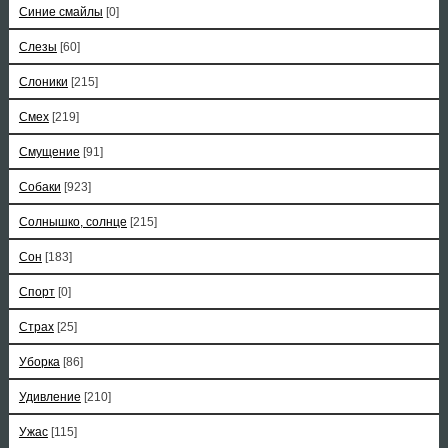
Синие смайлы
[0]
Слезы
[60]
Слоники
[215]
Смех
[219]
Смущение
[91]
Собаки
[923]
Солнышко, солнце
[215]
Сон
[183]
Спорт
[0]
Страх
[25]
Уборка
[86]
Удивление
[210]
Ужас
[115]