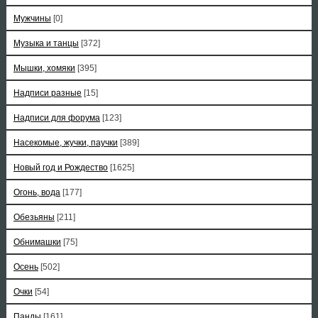
Мужчины
[0]
Музыка и танцы
[372]
Мышки, хомяки
[395]
Надписи разные
[15]
Надписи для форума
[123]
Насекомые, жучки, паучки
[389]
Новый год и Рождество
[1625]
Огонь, вода
[177]
Обезьяны
[211]
Обнимашки
[75]
Осень
[502]
Очки
[54]
Панды
[161]