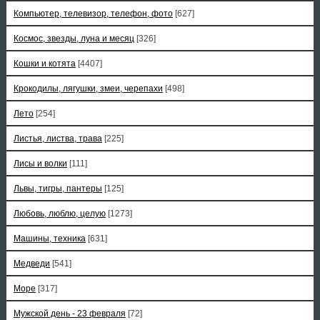
Компьютер, телевизор, телефон, фото
[627]
Космос, звезды, луна и месяц
[326]
Кошки и котята
[4407]
Крокодилы, лягушки, змеи, черепахи
[498]
Лето
[254]
Листья, листва, трава
[225]
Лисы и волки
[111]
Львы, тигры, пантеры
[125]
Любовь, люблю, целую
[1273]
Машины, техника
[631]
Медведи
[541]
Море
[317]
Мужской день - 23 февраля
[72]