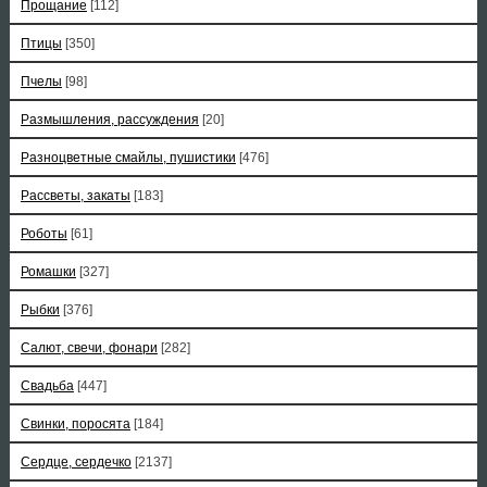
Прощание
[112]
Птицы
[350]
Пчелы
[98]
Размышления, рассуждения
[20]
Разноцветные смайлы, пушистики
[476]
Рассветы, закаты
[183]
Роботы
[61]
Ромашки
[327]
Рыбки
[376]
Салют, свечи, фонари
[282]
Свадьба
[447]
Свинки, поросята
[184]
Сердце, сердечко
[2137]