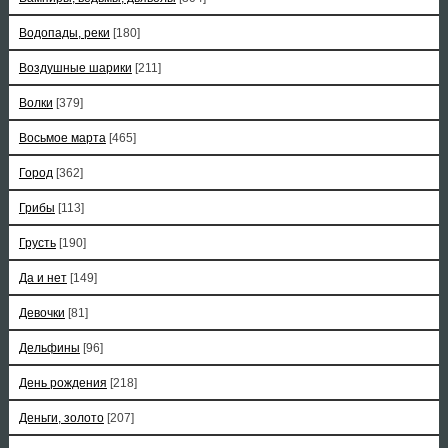
Водопады, реки
[180]
Воздушные шарики
[211]
Волки
[379]
Восьмое марта
[465]
Город
[362]
Грибы
[113]
Грусть
[190]
Да и нет
[149]
Девочки
[81]
Дельфины
[96]
День рождения
[218]
Деньги, золото
[207]