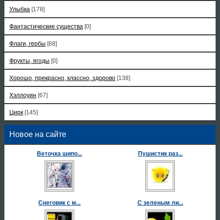
Улыбка
[178]
Фантастические существа
[0]
Флаги, гербы
[68]
Фрукты, ягоды
[0]
Хорошо, прекрасно, классно, здорово
[138]
Хэллоуин
[67]
Цирк
[145]
Новое на сайте
Веточка шипо...
Пушистик раз...
Снеговик с м...
С зеленым ли...