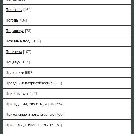
Пингвины
[164]
Погода
[484]
Подмигнул
[73]
Пожилые люди
[108]
Политика
[107]
Поцелуй
[184]
Праздники
[692]
Праздники патриотические
[323]
Приветствия
[151]
Привидения, скелеты, черти
[354]
Прикольные и некультурные
[709]
Пришельцы, инопланетяне
[157]