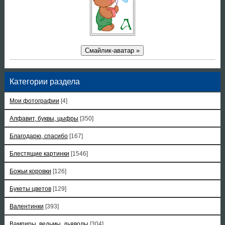
Смайлик-аватар »
Категории раздела
Мои фотографии
[4]
Алфавит, буквы, цыфры
[350]
Благодарю, спасибо
[167]
Блестящие картинки
[1546]
Божьи коровки
[126]
Букеты цветов
[129]
Валентинки
[393]
Вампиры, ведьмы, дьяволы
[304]