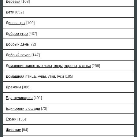
Деревья
[108]
Дети
[652]
Динозавры
[100]
Доброе утро
[437]
Добрый день
[72]
Добрый вечер
[147]
Домашние животные козы, овцы, коровы, свиньи
[256]
Домашняя птица, куры, утки, гуси
[185]
Драконы
[386]
Еда, кулинария
[491]
Единороги, лошади
[73]
Ёжики
[156]
Женские
[84]