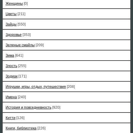
Женщины
[0]
Цветы
[211]
Зайцы
[550]
Здоровье
[353]
Зеленые смайлы
[209]
Зима
[641]
Злость
[255]
Зодиак
[171]
Игрушки, игры, отдых, путешествия
[208]
Имена
[240]
История и повседневность
[920]
Китти
[126]
Книги, библиотека
[226]