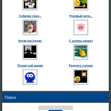
Собачка сред...
Розовый зеле...
Котик наследил
С шляпы капает
Пушистый шарик
Радуясь солнцу
Поиск