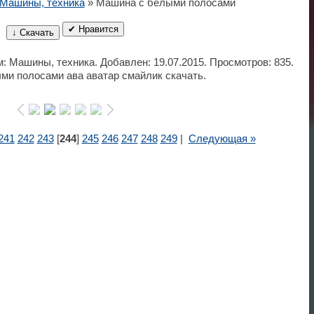
Машины, техника
» Машина с белыми полосами
✔ Нравится
↓ Скачать
м: Машины, техника. Добавлен: 19.07.2015. Просмотров: 835.
и полосами ава аватар смайлик скачать.
241
242
243
[
244
]
245
246
247
248
249
|
Следующая »