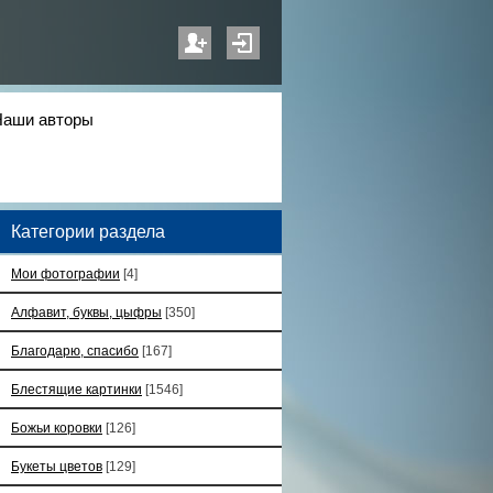
Наши авторы
Категории раздела
Мои фотографии
[4]
Алфавит, буквы, цыфры
[350]
Благодарю, спасибо
[167]
Блестящие картинки
[1546]
Божьи коровки
[126]
Букеты цветов
[129]