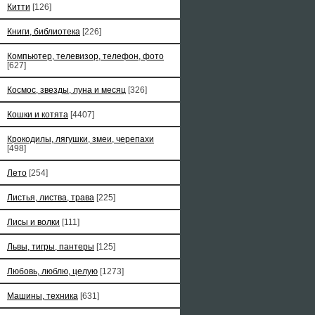
Китти
[126]
Книги, библиотека
[226]
Компьютер, телевизор, телефон, фото
[627]
Космос, звезды, луна и месяц
[326]
Кошки и котята
[4407]
Крокодилы, лягушки, змеи, черепахи
[498]
Лето
[254]
Листья, листва, трава
[225]
Лисы и волки
[111]
Львы, тигры, пантеры
[125]
Любовь, люблю, целую
[1273]
Машины, техника
[631]