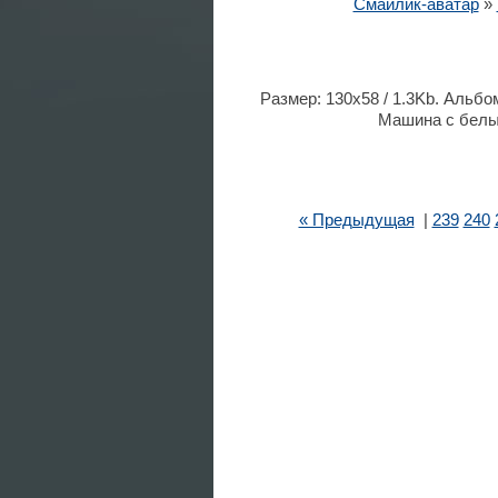
Смайлик-аватар
»
Размер: 130x58 / 1.3Kb. Альбо
Машина с белым
« Предыдущая
|
239
240