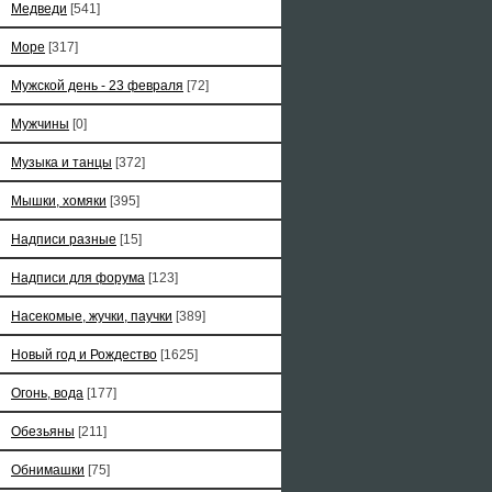
Медведи
[541]
Море
[317]
Мужской день - 23 февраля
[72]
Мужчины
[0]
Музыка и танцы
[372]
Мышки, хомяки
[395]
Надписи разные
[15]
Надписи для форума
[123]
Насекомые, жучки, паучки
[389]
Новый год и Рождество
[1625]
Огонь, вода
[177]
Обезьяны
[211]
Обнимашки
[75]