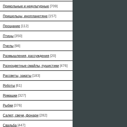
Прикольные и некультурные
[709]
Пришельцы, инопланетяне
[157]
Прощание
[112]
Птицы
[350]
Пчелы
[98]
Размышления, рассуждения
[20]
Разноцветные смайлы, пушистики
[476]
Рассветы, закаты
[183]
Роботы
[61]
Ромашки
[327]
Рыбки
[376]
Салют, свечи, фонари
[282]
Свадьба
[447]