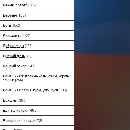
Деньги, золото
[207]
Деревья
[108]
Дети
[652]
Динозавры
[100]
Доброе утро
[437]
Добрый день
[72]
Добрый вечер
[147]
Домашние животные козы, овцы, коровы,
свиньи
[256]
Домашняя птица, куры, утки, гуси
[185]
Драконы
[386]
Еда, кулинария
[491]
Единороги, лошади
[73]