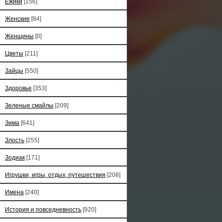
Ёжики
[156]
Женские
[84]
Женщины
[0]
Цветы
[211]
Зайцы
[550]
Здоровье
[353]
Зеленые смайлы
[209]
Зима
[641]
Злость
[255]
Зодиак
[171]
Игрушки, игры, отдых, путешествия
[208]
Имена
[240]
История и повседневность
[920]