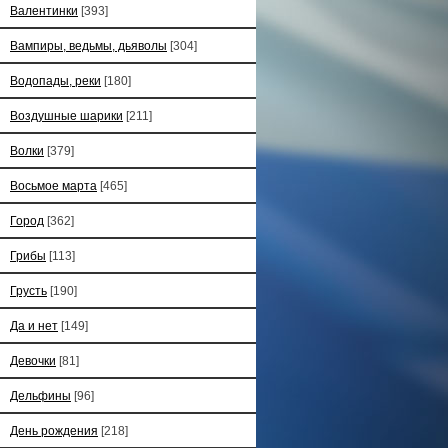
Валентинки
[393]
Вампиры, ведьмы, дьяволы
[304]
Водопады, реки
[180]
Воздушные шарики
[211]
Волки
[379]
Восьмое марта
[465]
Город
[362]
Грибы
[113]
Грусть
[190]
Да и нет
[149]
Девочки
[81]
Дельфины
[96]
День рождения
[218]