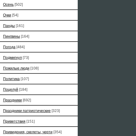
Осень
[502]
Очки
[54]
Панды
[161]
Пингвины
[164]
Погода
[484]
Подмигнул
[73]
Пожилые люди
[108]
Политика
[107]
Поцелуй
[184]
Праздники
[692]
Праздники патриотические
[323]
Приветствия
[151]
Привидения, скелеты, черти
[354]