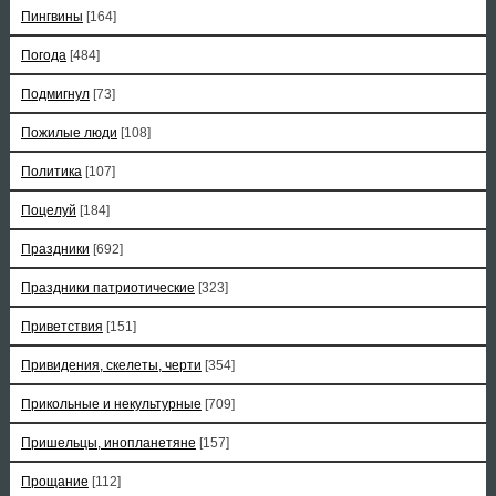
Пингвины
[164]
Погода
[484]
Подмигнул
[73]
Пожилые люди
[108]
Политика
[107]
Поцелуй
[184]
Праздники
[692]
Праздники патриотические
[323]
Приветствия
[151]
Привидения, скелеты, черти
[354]
Прикольные и некультурные
[709]
Пришельцы, инопланетяне
[157]
Прощание
[112]