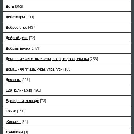
Дети
[652]
Динозавры
[100]
Доброе утро
[437]
Добрый день
[72]
Добрый вечер
[147]
Домашние животные козы, овцы, коровы, свиньи
[256]
Домашняя птица, куры, утки, гуси
[185]
Драконы
[386]
Еда, кулинария
[491]
Единороги, лошади
[73]
Ёжики
[156]
Женские
[84]
Женщины
[0]