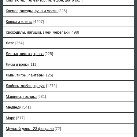
Компьютер, телевизор, телефон, фото
[627]
Космос, звезды, луна и месяц
[326]
Кошки и котята
[4407]
Крокодилы, лягушки, змеи, черепахи
[498]
Лето
[254]
Листья, листва, трава
[225]
Лисы и волки
[111]
Львы, тигры, пантеры
[125]
Любовь, люблю, целую
[1273]
Машины, техника
[631]
Медведи
[541]
Море
[317]
Мужской день - 23 февраля
[72]