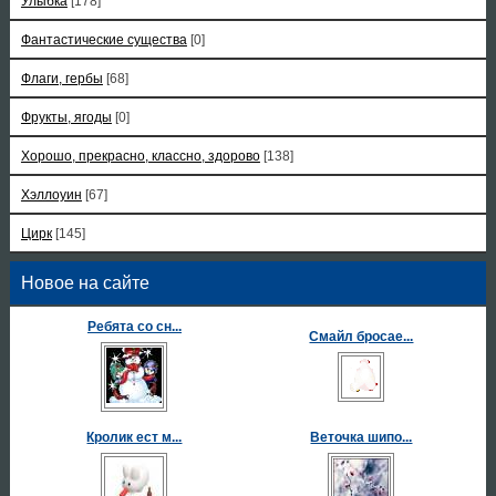
Улыбка
[178]
Фантастические существа
[0]
Флаги, гербы
[68]
Фрукты, ягоды
[0]
Хорошо, прекрасно, классно, здорово
[138]
Хэллоуин
[67]
Цирк
[145]
Новое на сайте
Ребята со сн...
Смайл бросае...
Кролик ест м...
Веточка шипо...