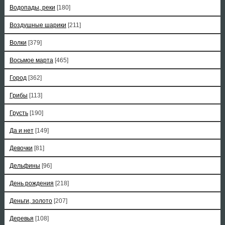
Водопады, реки
[180]
Воздушные шарики
[211]
Волки
[379]
Восьмое марта
[465]
Город
[362]
Грибы
[113]
Грусть
[190]
Да и нет
[149]
Девочки
[81]
Дельфины
[96]
День рождения
[218]
Деньги, золото
[207]
Деревья
[108]