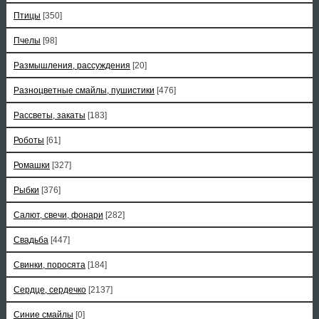
Птицы
[350]
Пчелы
[98]
Размышления, рассуждения
[20]
Разноцветные смайлы, пушистики
[476]
Рассветы, закаты
[183]
Роботы
[61]
Ромашки
[327]
Рыбки
[376]
Салют, свечи, фонари
[282]
Свадьба
[447]
Свинки, поросята
[184]
Сердце, сердечко
[2137]
Синие смайлы
[0]