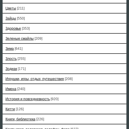
Цветы
[211]
Зайцы
[550]
Здоровье
[353]
Зеленые смайлы
[209]
Зима
[641]
Злость
[255]
Зодиак
[171]
Игрушки, игры, отдых, путешествия
[208]
Имена
[240]
История и повседневность
[920]
Китти
[126]
Книги, библиотека
[226]