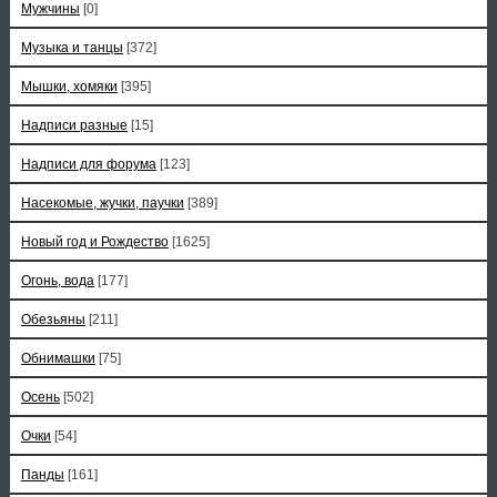
Мужчины
[0]
Музыка и танцы
[372]
Мышки, хомяки
[395]
Надписи разные
[15]
Надписи для форума
[123]
Насекомые, жучки, паучки
[389]
Новый год и Рождество
[1625]
Огонь, вода
[177]
Обезьяны
[211]
Обнимашки
[75]
Осень
[502]
Очки
[54]
Панды
[161]