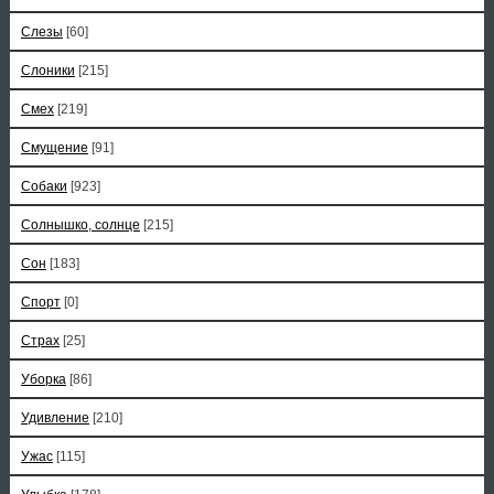
Слезы
[60]
Слоники
[215]
Смех
[219]
Смущение
[91]
Собаки
[923]
Солнышко, солнце
[215]
Сон
[183]
Спорт
[0]
Страх
[25]
Уборка
[86]
Удивление
[210]
Ужас
[115]