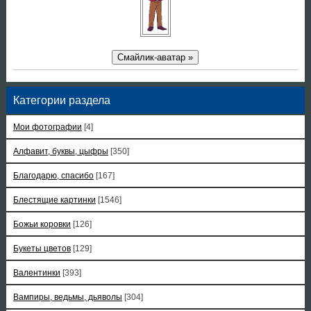
Смайлик-аватар »
Категории раздела
Мои фотографии
[4]
Алфавит, буквы, цыфры
[350]
Благодарю, спасибо
[167]
Блестящие картинки
[1546]
Божьи коровки
[126]
Букеты цветов
[129]
Валентинки
[393]
Вампиры, ведьмы, дьяволы
[304]