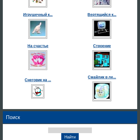
Игрушечный к...
Вертящийся к...
На счастье
Строение
Смайлик в ле...
Снеговик на ...
Поиск