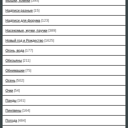
Мышки, хомяки
[395]
Надписи разные
[15]
Надписи для форума
[123]
Насекомые, жучки, паучки
[389]
Новый год и Рождество
[1625]
Огонь, вода
[177]
Обезьяны
[211]
Обнимашки
[75]
Осень
[502]
Очки
[54]
Панды
[161]
Пингвины
[164]
Погода
[484]