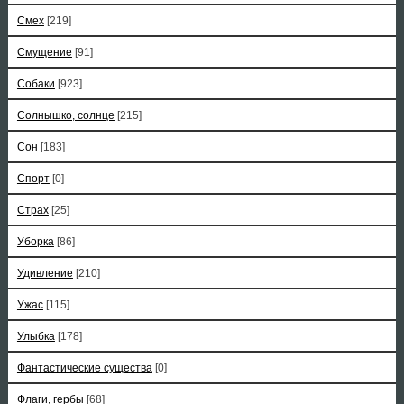
Смех
[219]
Смущение
[91]
Собаки
[923]
Солнышко, солнце
[215]
Сон
[183]
Спорт
[0]
Страх
[25]
Уборка
[86]
Удивление
[210]
Ужас
[115]
Улыбка
[178]
Фантастические существа
[0]
Флаги, гербы
[68]