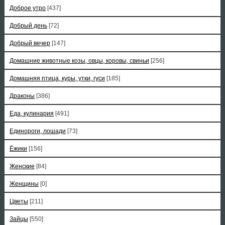
Доброе утро
[437]
Добрый день
[72]
Добрый вечер
[147]
Домашние животные козы, овцы, коровы, свиньи
[256]
Домашняя птица, куры, утки, гуси
[185]
Драконы
[386]
Еда, кулинария
[491]
Единороги, лошади
[73]
Ёжики
[156]
Женские
[84]
Женщины
[0]
Цветы
[211]
Зайцы
[550]