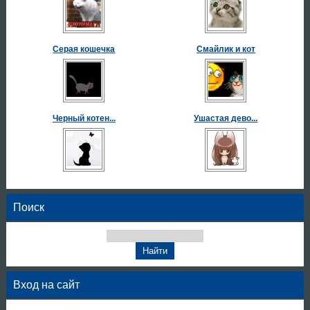
Серая кошечка
Смайлик и кот
Черный котен...
Ушастая дево...
Поиск
Вход на сайт