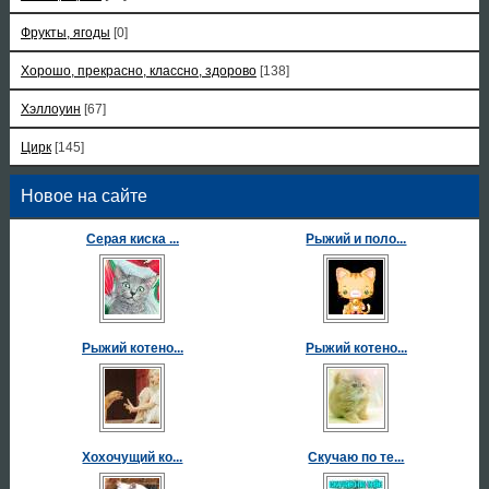
Фрукты, ягоды
[0]
Хорошо, прекрасно, классно, здорово
[138]
Хэллоуин
[67]
Цирк
[145]
Новое на сайте
Серая киска ...
Рыжий и поло...
Рыжий котено...
Рыжий котено...
Хохочущий ко...
Скучаю по те...