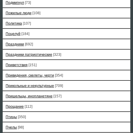
Подмигнул
[73]
Пожилые люди
[108]
Политика
[107]
Поцелуй
[184]
Праздники
[692]
Праздники патриотические
[323]
Приветствия
[151]
Привидения, скелеты, черти
[354]
Прикольные и некультурные
[709]
Пришельцы, инопланетяне
[157]
Прощание
[112]
Птицы
[350]
Пчелы
[98]