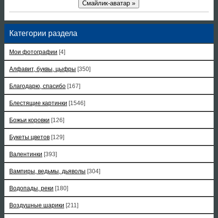
Смайлик-аватар »
Категории раздела
Мои фотографии
[4]
Алфавит, буквы, цыфры
[350]
Благодарю, спасибо
[167]
Блестящие картинки
[1546]
Божьи коровки
[126]
Букеты цветов
[129]
Валентинки
[393]
Вампиры, ведьмы, дьяволы
[304]
Водопады, реки
[180]
Воздушные шарики
[211]