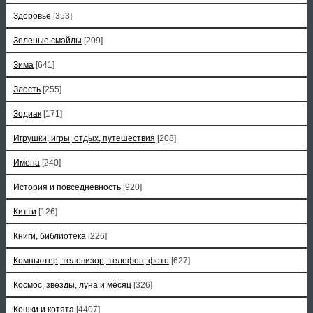
Здоровье
[353]
Зеленые смайлы
[209]
Зима
[641]
Злость
[255]
Зодиак
[171]
Игрушки, игры, отдых, путешествия
[208]
Имена
[240]
История и повседневность
[920]
Китти
[126]
Книги, библиотека
[226]
Компьютер, телевизор, телефон, фото
[627]
Космос, звезды, луна и месяц
[326]
Кошки и котята
[4407]