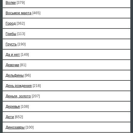
Волки
[379]
Восьмое марта
[465]
Город
[362]
Грибы
[113]
Грусть
[190]
Да и нет
[149]
Девочки
[81]
Дельфины
[96]
День рождения
[218]
Деньги, золото
[207]
Деревья
[108]
Дети
[652]
Динозавры
[100]