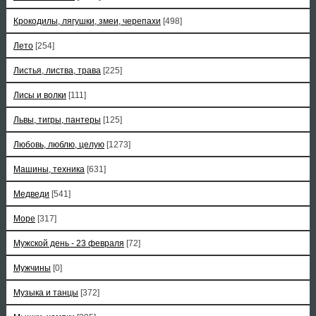
Крокодилы, лягушки, змеи, черепахи
[498]
Лето
[254]
Листья, листва, трава
[225]
Лисы и волки
[111]
Львы, тигры, пантеры
[125]
Любовь, люблю, целую
[1273]
Машины, техника
[631]
Медведи
[541]
Море
[317]
Мужской день - 23 февраля
[72]
Мужчины
[0]
Музыка и танцы
[372]