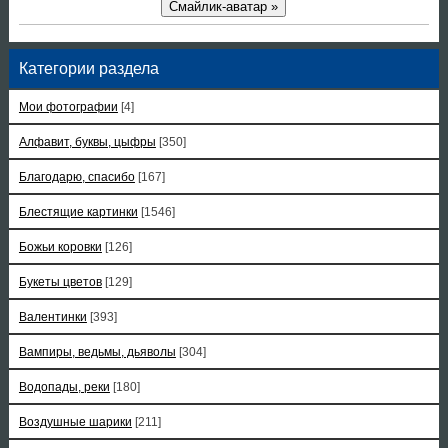
Смайлик-аватар »
Категории раздела
Мои фотографии
[4]
Алфавит, буквы, цыфры
[350]
Благодарю, спасибо
[167]
Блестящие картинки
[1546]
Божьи коровки
[126]
Букеты цветов
[129]
Валентинки
[393]
Вампиры, ведьмы, дьяволы
[304]
Водопады, реки
[180]
Воздушные шарики
[211]