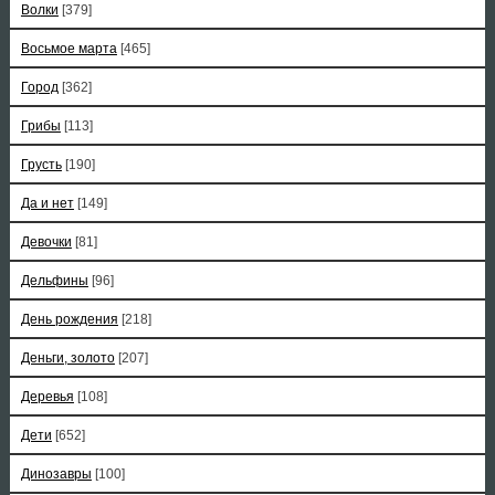
Волки
[379]
Восьмое марта
[465]
Город
[362]
Грибы
[113]
Грусть
[190]
Да и нет
[149]
Девочки
[81]
Дельфины
[96]
День рождения
[218]
Деньги, золото
[207]
Деревья
[108]
Дети
[652]
Динозавры
[100]