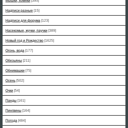
Мышки, хомяки
[395]
Надписи разные
[15]
Надписи для форума
[123]
Насекомые, жучки, паучки
[389]
Новый год и Рождество
[1625]
Огонь, вода
[177]
Обезьяны
[211]
Обнимашки
[75]
Осень
[502]
Очки
[54]
Панды
[161]
Пингвины
[164]
Погода
[484]