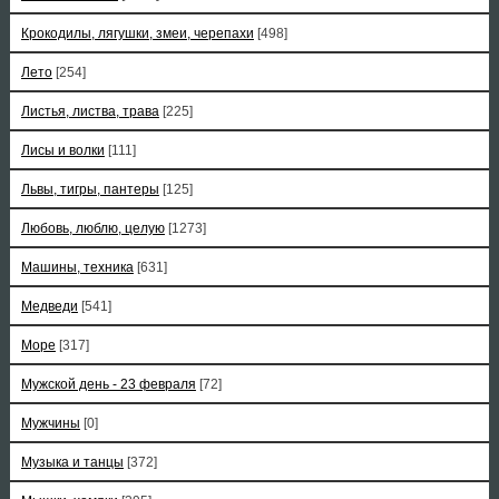
Крокодилы, лягушки, змеи, черепахи
[498]
Лето
[254]
Листья, листва, трава
[225]
Лисы и волки
[111]
Львы, тигры, пантеры
[125]
Любовь, люблю, целую
[1273]
Машины, техника
[631]
Медведи
[541]
Море
[317]
Мужской день - 23 февраля
[72]
Мужчины
[0]
Музыка и танцы
[372]