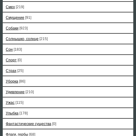
Смех
[219]
Смущение
[91]
Собаки
[923]
Солнышко, солнце
[215]
Сон
[183]
Спорт
[0]
Страх
[25]
Уборка
[86]
Удивление
[210]
Ужас
[115]
Улыбка
[178]
Фантастические существа
[0]
Флаги, гербы
[68]