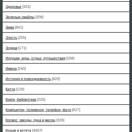
Здоровье
[353]
Зеленые смайлы
[209]
Зима
[641]
Злость
[255]
Зодиак
[171]
Игрушки, игры, отдых, путешествия
[208]
Имена
[240]
История и повседневность
[920]
Китти
[126]
Книги, библиотека
[226]
Компьютер, телевизор, телефон, фото
[627]
Космос, звезды, луна и месяц
[326]
Кошки и котята
[4407]