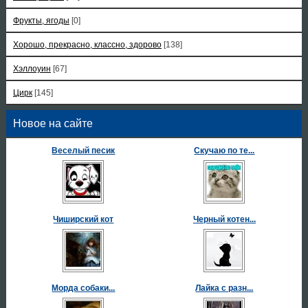
Фрукты, ягоды
[0]
Хорошо, прекрасно, классно, здорово
[138]
Хэллоуин
[67]
Цирк
[145]
Новое на сайте
Веселый песик
Скучаю по те...
Чиширский кот
Черный котен...
Морда собаки...
Лайка с разн...