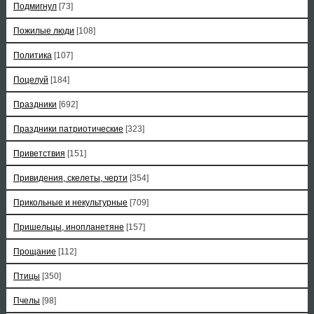
Подмигнул
[73]
Пожилые люди
[108]
Политика
[107]
Поцелуй
[184]
Праздники
[692]
Праздники патриотические
[323]
Приветствия
[151]
Привидения, скелеты, черти
[354]
Прикольные и некультурные
[709]
Пришельцы, инопланетяне
[157]
Прощание
[112]
Птицы
[350]
Пчелы
[98]