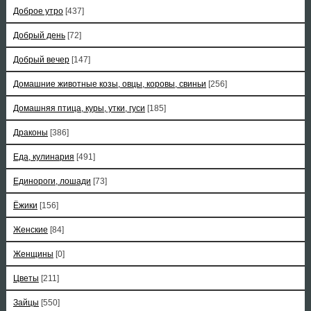
Доброе утро
[437]
Добрый день
[72]
Добрый вечер
[147]
Домашние животные козы, овцы, коровы, свиньи
[256]
Домашняя птица, куры, утки, гуси
[185]
Драконы
[386]
Еда, кулинария
[491]
Единороги, лошади
[73]
Ёжики
[156]
Женские
[84]
Женщины
[0]
Цветы
[211]
Зайцы
[550]