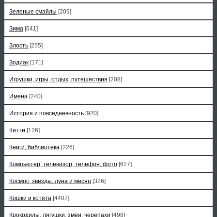
Зеленые смайлы
[209]
Зима
[641]
Злость
[255]
Зодиак
[171]
Игрушки, игры, отдых, путешествия
[208]
Имена
[240]
История и повседневность
[920]
Китти
[126]
Книги, библиотека
[226]
Компьютер, телевизор, телефон, фото
[627]
Космос, звезды, луна и месяц
[326]
Кошки и котята
[4407]
Крокодилы, лягушки, змеи, черепахи
[498]