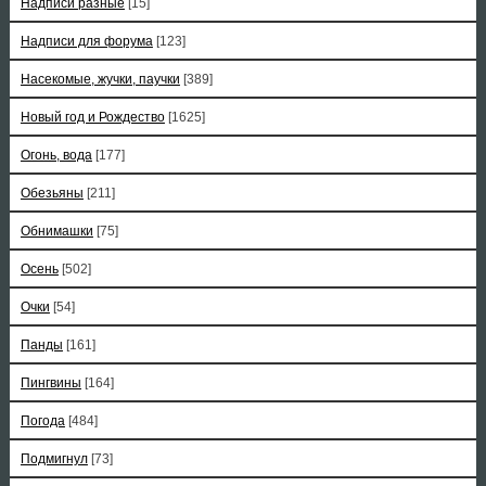
Надписи разные
[15]
Надписи для форума
[123]
Насекомые, жучки, паучки
[389]
Новый год и Рождество
[1625]
Огонь, вода
[177]
Обезьяны
[211]
Обнимашки
[75]
Осень
[502]
Очки
[54]
Панды
[161]
Пингвины
[164]
Погода
[484]
Подмигнул
[73]