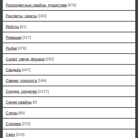
Разноцветные смайлы, пушистики
[476]
Рассветы, закаты
[183]
Роботы
[61]
Ромашки
[327]
Рыбки
[376]
Салют, свечи, фонари
[282]
Свадьба
[447]
Свинки, поросята
[184]
Сердце, сердечко
[2137]
Синие смайлы
[0]
Слезы
[60]
Слоники
[215]
Смех
[219]