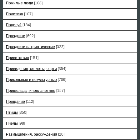
Пожилые люди
[108]
Политика
[107]
Поцелуй
[184]
Праздники
[692]
Праздники патриотические
[323]
Приветствия
[151]
Привидения, скелеты, черти
[354]
Прикольные и некультурные
[709]
Пришельцы, инопланетяне
[157]
Прощание
[112]
Птицы
[350]
Пчелы
[98]
Размышления, рассуждения
[20]