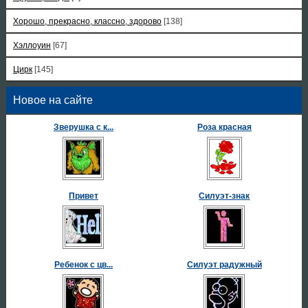
Хорошо, прекрасно, классно, здорово
[138]
Хэллоуин
[67]
Цирк
[145]
Новое на сайте
Зверушка с к...
Роза красная
Привет
Силуэт-знак
Ребенок с цв...
Силуэт радужный