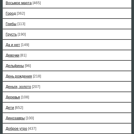
Восьмое марта
[465]
Город
[362]
Грибы
[113]
Грусть
[190]
Да и нет
[149]
Девочки
[81]
Дельфины
[96]
День рождения
[218]
Деньги, золото
[207]
Деревья
[108]
Дети
[652]
Динозавры
[100]
Доброе утро
[437]