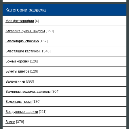
Категории раздела
Мои фотографии
[4]
Алфавит, буквы, цыфры
[350]
Благодарю, спасибо
[167]
Блестящие картинки
[1546]
Божьи коровки
[126]
Букеты цветов
[129]
Валентинки
[393]
Вампиры, ведьмы, дьяволы
[304]
Водопады, реки
[180]
Воздушные шарики
[211]
Волки
[379]