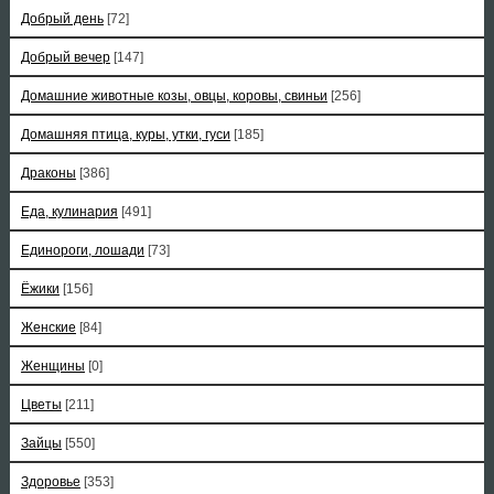
Добрый день
[72]
Добрый вечер
[147]
Домашние животные козы, овцы, коровы, свиньи
[256]
Домашняя птица, куры, утки, гуси
[185]
Драконы
[386]
Еда, кулинария
[491]
Единороги, лошади
[73]
Ёжики
[156]
Женские
[84]
Женщины
[0]
Цветы
[211]
Зайцы
[550]
Здоровье
[353]