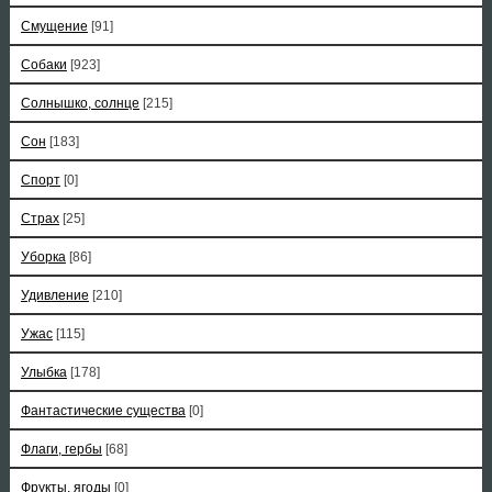
Смущение
[91]
Собаки
[923]
Солнышко, солнце
[215]
Сон
[183]
Спорт
[0]
Страх
[25]
Уборка
[86]
Удивление
[210]
Ужас
[115]
Улыбка
[178]
Фантастические существа
[0]
Флаги, гербы
[68]
Фрукты, ягоды
[0]