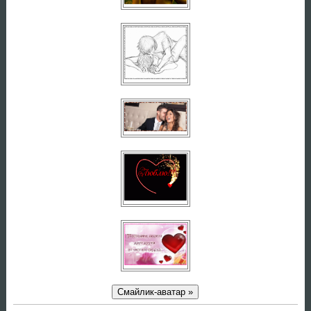
Смайлик-аватар »