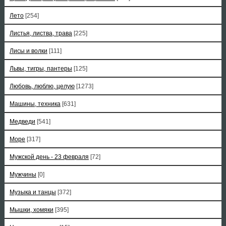
Лето
[254]
Листья, листва, трава
[225]
Лисы и волки
[111]
Львы, тигры, пантеры
[125]
Любовь, люблю, целую
[1273]
Машины, техника
[631]
Медведи
[541]
Море
[317]
Мужской день - 23 февраля
[72]
Мужчины
[0]
Музыка и танцы
[372]
Мышки, хомяки
[395]