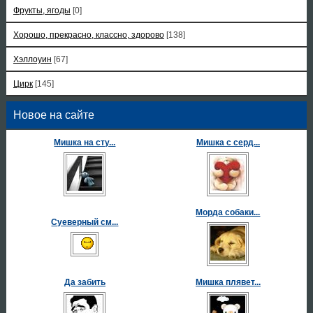
Фрукты, ягоды
[0]
Хорошо, прекрасно, классно, здорово
[138]
Хэллоуин
[67]
Цирк
[145]
Новое на сайте
Мишка на сту...
Мишка с серд...
Морда собаки...
Суеверный см...
Да забить
Мишка плявет...