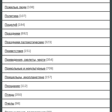
Пожилые люди
[108]
Политика
[107]
Поцелуй
[184]
Праздники
[692]
Праздники патриотические
[323]
Приветствия
[151]
Привидения, скелеты, черти
[354]
Прикольные и некультурные
[709]
Пришельцы, инопланетяне
[157]
Прощание
[112]
Птицы
[350]
Пчелы
[98]