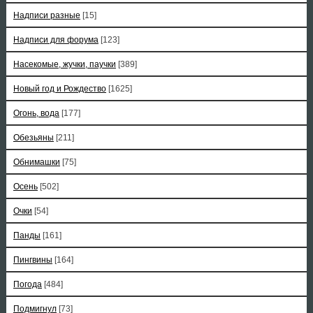
Надписи разные
[15]
Надписи для форума
[123]
Насекомые, жучки, паучки
[389]
Новый год и Рождество
[1625]
Огонь, вода
[177]
Обезьяны
[211]
Обнимашки
[75]
Осень
[502]
Очки
[54]
Панды
[161]
Пингвины
[164]
Погода
[484]
Подмигнул
[73]