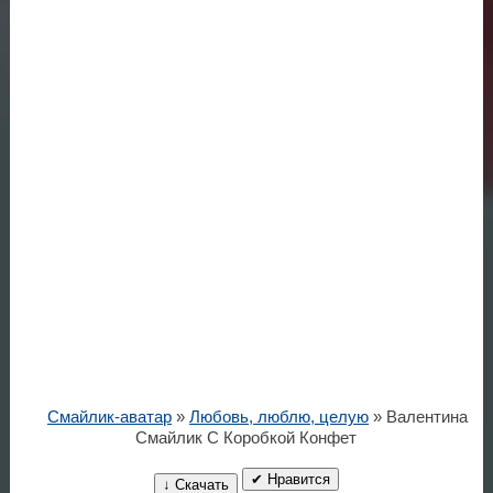
Смайлик-аватар
»
Любовь, люблю, целую
» Валентина
Смайлик С Коробкой Конфет
✔ Нравится
↓ Скачать