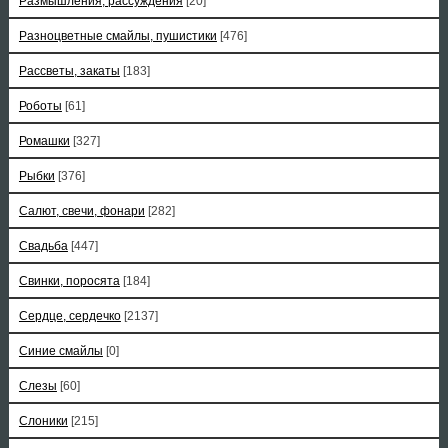
Размышления, рассуждения
[20]
Разноцветные смайлы, пушистики
[476]
Рассветы, закаты
[183]
Роботы
[61]
Ромашки
[327]
Рыбки
[376]
Салют, свечи, фонари
[282]
Свадьба
[447]
Свинки, поросята
[184]
Сердце, сердечко
[2137]
Синие смайлы
[0]
Слезы
[60]
Слоники
[215]