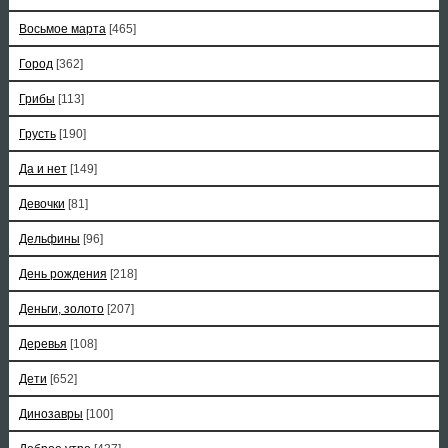
Восьмое марта
[465]
Город
[362]
Грибы
[113]
Грусть
[190]
Да и нет
[149]
Девочки
[81]
Дельфины
[96]
День рождения
[218]
Деньги, золото
[207]
Деревья
[108]
Дети
[652]
Динозавры
[100]