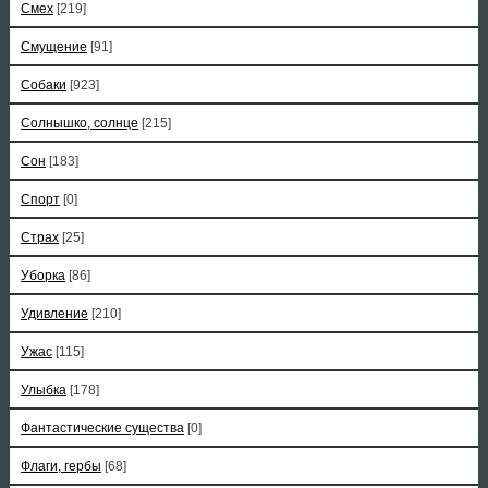
Смех
[219]
Смущение
[91]
Собаки
[923]
Солнышко, солнце
[215]
Сон
[183]
Спорт
[0]
Страх
[25]
Уборка
[86]
Удивление
[210]
Ужас
[115]
Улыбка
[178]
Фантастические существа
[0]
Флаги, гербы
[68]