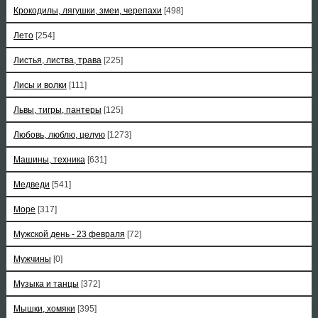
Крокодилы, лягушки, змеи, черепахи
[498]
Лето
[254]
Листья, листва, трава
[225]
Лисы и волки
[111]
Львы, тигры, пантеры
[125]
Любовь, люблю, целую
[1273]
Машины, техника
[631]
Медведи
[541]
Море
[317]
Мужской день - 23 февраля
[72]
Мужчины
[0]
Музыка и танцы
[372]
Мышки, хомяки
[395]