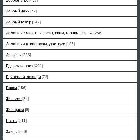
Доброе утро
[437]
Добрый день
[72]
Добрый вечер
[147]
Домашние животные козы, овцы, коровы, свиньи
[256]
Домашняя птица, куры, утки, гуси
[185]
Драконы
[386]
Еда, кулинария
[491]
Единороги, лошади
[73]
Ёжики
[156]
Женские
[84]
Женщины
[0]
Цветы
[211]
Зайцы
[550]