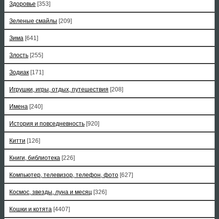
Здоровье
[353]
Зеленые смайлы
[209]
Зима
[641]
Злость
[255]
Зодиак
[171]
Игрушки, игры, отдых, путешествия
[208]
Имена
[240]
История и повседневность
[920]
Китти
[126]
Книги, библиотека
[226]
Компьютер, телевизор, телефон, фото
[627]
Космос, звезды, луна и месяц
[326]
Кошки и котята
[4407]