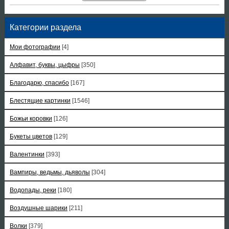
Категории раздела
Мои фотографии
[4]
Алфавит, буквы, цыфры
[350]
Благодарю, спасибо
[167]
Блестящие картинки
[1546]
Божьи коровки
[126]
Букеты цветов
[129]
Валентинки
[393]
Вампиры, ведьмы, дьяволы
[304]
Водопады, реки
[180]
Воздушные шарики
[211]
Волки
[379]