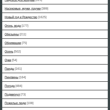
Насекомые, жучки, паучки
[389]
Новый год и Рождество
[1625]
Огонь, вода
[177]
Обезьяны
[211]
Обнимашки
[75]
Осень
[502]
Очки
[54]
Панды
[161]
Пингвины
[164]
Погода
[484]
Подмигнул
[73]
Пожилые люди
[108]