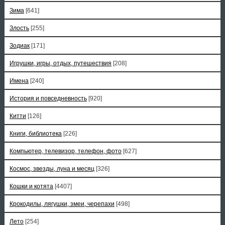
Зима
[641]
Злость
[255]
Зодиак
[171]
Игрушки, игры, отдых, путешествия
[208]
Имена
[240]
История и повседневность
[920]
Китти
[126]
Книги, библиотека
[226]
Компьютер, телевизор, телефон, фото
[627]
Космос, звезды, луна и месяц
[326]
Кошки и котята
[4407]
Крокодилы, лягушки, змеи, черепахи
[498]
Лето
[254]