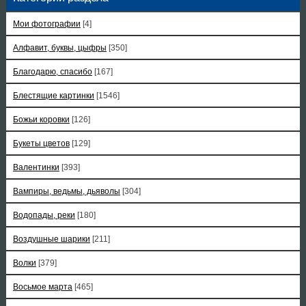
Мои фотографии
[4]
Алфавит, буквы, цыфры
[350]
Благодарю, спасибо
[167]
Блестящие картинки
[1546]
Божьи коровки
[126]
Букеты цветов
[129]
Валентинки
[393]
Вампиры, ведьмы, дьяволы
[304]
Водопады, реки
[180]
Воздушные шарики
[211]
Волки
[379]
Восьмое марта
[465]