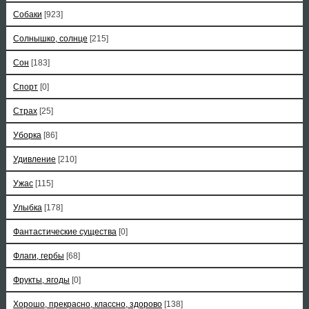
Собаки
[923]
Солнышко, солнце
[215]
Сон
[183]
Спорт
[0]
Страх
[25]
Уборка
[86]
Удивление
[210]
Ужас
[115]
Улыбка
[178]
Фантастические существа
[0]
Флаги, гербы
[68]
Фрукты, ягоды
[0]
Хорошо, прекрасно, классно, здорово
[138]