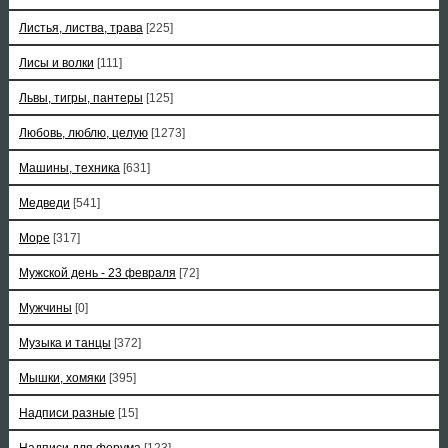
Листья, листва, трава
[225]
Лисы и волки
[111]
Львы, тигры, пантеры
[125]
Любовь, люблю, целую
[1273]
Машины, техника
[631]
Медведи
[541]
Море
[317]
Мужской день - 23 февраля
[72]
Мужчины
[0]
Музыка и танцы
[372]
Мышки, хомяки
[395]
Надписи разные
[15]
Надписи для форума
[123]