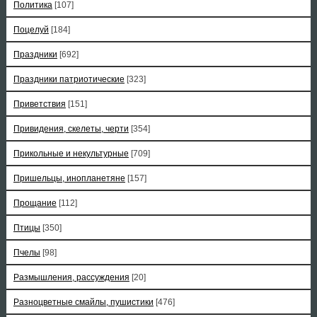
Политика
[107]
Поцелуй
[184]
Праздники
[692]
Праздники патриотические
[323]
Приветствия
[151]
Привидения, скелеты, черти
[354]
Прикольные и некультурные
[709]
Пришельцы, инопланетяне
[157]
Прощание
[112]
Птицы
[350]
Пчелы
[98]
Размышления, рассуждения
[20]
Разноцветные смайлы, пушистики
[476]