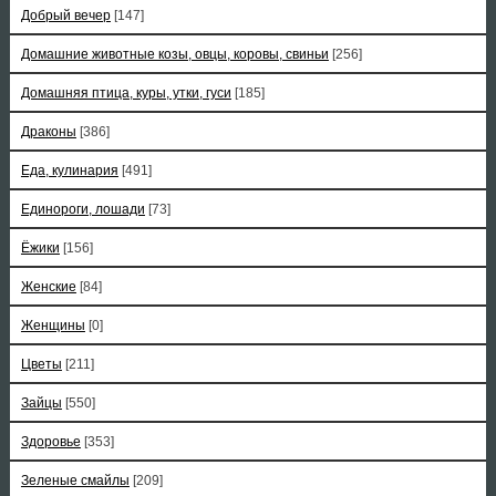
Добрый вечер
[147]
Домашние животные козы, овцы, коровы, свиньи
[256]
Домашняя птица, куры, утки, гуси
[185]
Драконы
[386]
Еда, кулинария
[491]
Единороги, лошади
[73]
Ёжики
[156]
Женские
[84]
Женщины
[0]
Цветы
[211]
Зайцы
[550]
Здоровье
[353]
Зеленые смайлы
[209]