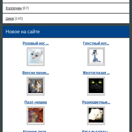
Хэллоуин
[67]
Цирк
[145]
Новое на сайте
Розовый нос ...
Грустный кот...
Вкусно пахне...
Желтоглазая ...
Пазл «кошка
Разноцветные...
Котенок лети...
Киса выгляды...