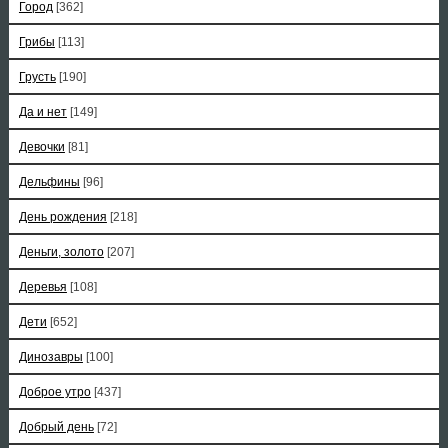
Город
[362]
Грибы
[113]
Грусть
[190]
Да и нет
[149]
Девочки
[81]
Дельфины
[96]
День рождения
[218]
Деньги, золото
[207]
Деревья
[108]
Дети
[652]
Динозавры
[100]
Доброе утро
[437]
Добрый день
[72]