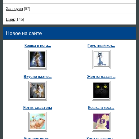
Хэллоуин
[67]
Цирк
[145]
Новое на сайте
Кошка в нога...
Грустный кот...
Вкусно пахне...
Желтоглазая ...
Котик-сластена
Кошка в кост...
Котенок лети...
Киса выгляды...