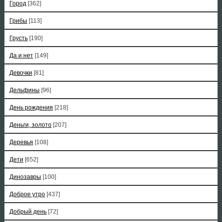
Город
[362]
Грибы
[113]
Грусть
[190]
Да и нет
[149]
Девочки
[81]
Дельфины
[96]
День рождения
[218]
Деньги, золото
[207]
Деревья
[108]
Дети
[652]
Динозавры
[100]
Доброе утро
[437]
Добрый день
[72]