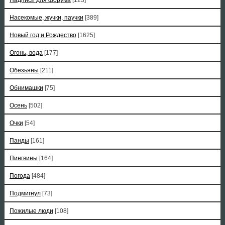
Насекомые, жучки, паучки
[389]
Новый год и Рождество
[1625]
Огонь, вода
[177]
Обезьяны
[211]
Обнимашки
[75]
Осень
[502]
Очки
[54]
Панды
[161]
Пингвины
[164]
Погода
[484]
Подмигнул
[73]
Пожилые люди
[108]