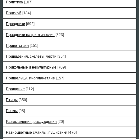
Политика
[107]
Поцелуй
[184]
Праздники
[692]
Праздники патриотические
[323]
Приветствия
[151]
Привидения, скелеты, черти
[354]
Прикольные и некультурные
[709]
Пришельцы, инопланетяне
[157]
Прощание
[112]
Птицы
[350]
Пчелы
[98]
Размышления, рассуждения
[20]
Разноцветные смайлы, пушистики
[476]