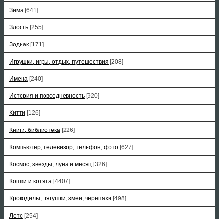
Зима
[641]
Злость
[255]
Зодиак
[171]
Игрушки, игры, отдых, путешествия
[208]
Имена
[240]
История и повседневность
[920]
Китти
[126]
Книги, библиотека
[226]
Компьютер, телевизор, телефон, фото
[627]
Космос, звезды, луна и месяц
[326]
Кошки и котята
[4407]
Крокодилы, лягушки, змеи, черепахи
[498]
Лето
[254]