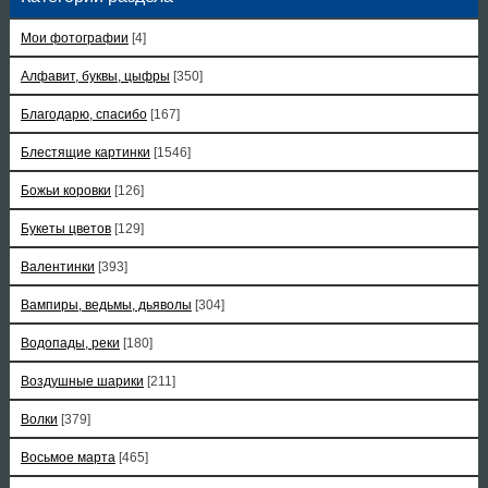
Мои фотографии
[4]
Алфавит, буквы, цыфры
[350]
Благодарю, спасибо
[167]
Блестящие картинки
[1546]
Божьи коровки
[126]
Букеты цветов
[129]
Валентинки
[393]
Вампиры, ведьмы, дьяволы
[304]
Водопады, реки
[180]
Воздушные шарики
[211]
Волки
[379]
Восьмое марта
[465]