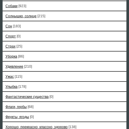
Собаки
[923]
Солнышко, солнце
[215]
Сон
[183]
Спорт
[0]
Страх
[25]
Уборка
[86]
Удивление
[210]
Ужас
[115]
Улыбка
[178]
Фантастические существа
[0]
Флаги, гербы
[68]
Фрукты, ягоды
[0]
Хорошо, прекрасно, классно, здорово
[138]