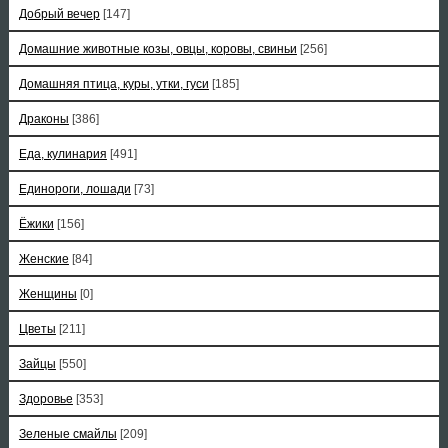
Добрый вечер
[147]
Домашние животные козы, овцы, коровы, свиньи
[256]
Домашняя птица, куры, утки, гуси
[185]
Драконы
[386]
Еда, кулинария
[491]
Единороги, лошади
[73]
Ёжики
[156]
Женские
[84]
Женщины
[0]
Цветы
[211]
Зайцы
[550]
Здоровье
[353]
Зеленые смайлы
[209]