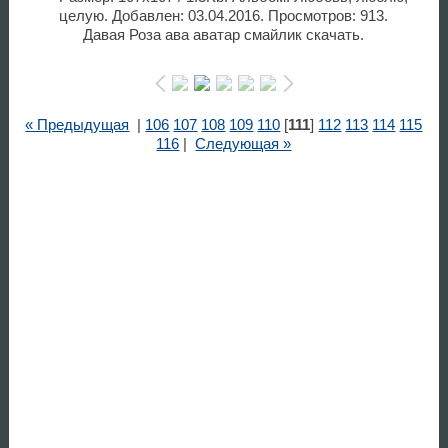
целую. Добавлен: 03.04.2016. Просмотров: 913.
Давая Роза ава аватар смайлик скачать.
« Предыдущая
|
106
107
108
109
110
[
111
]
112
113
114
115
116
|
Следующая »