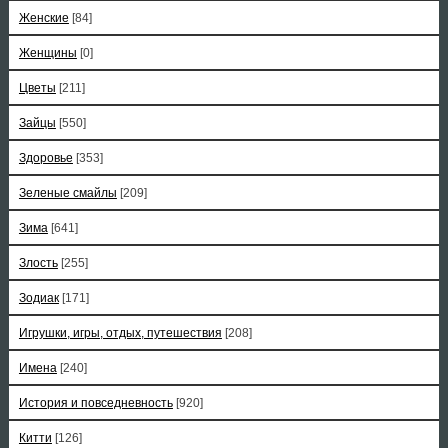
Женские
[84]
Женщины
[0]
Цветы
[211]
Зайцы
[550]
Здоровье
[353]
Зеленые смайлы
[209]
Зима
[641]
Злость
[255]
Зодиак
[171]
Игрушки, игры, отдых, путешествия
[208]
Имена
[240]
История и повседневность
[920]
Китти
[126]