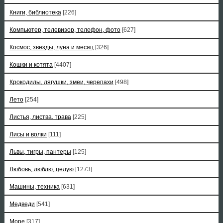
Книги, библиотека
[226]
Компьютер, телевизор, телефон, фото
[627]
Космос, звезды, луна и месяц
[326]
Кошки и котята
[4407]
Крокодилы, лягушки, змеи, черепахи
[498]
Лето
[254]
Листья, листва, трава
[225]
Лисы и волки
[111]
Львы, тигры, пантеры
[125]
Любовь, люблю, целую
[1273]
Машины, техника
[631]
Медведи
[541]
Море
[317]