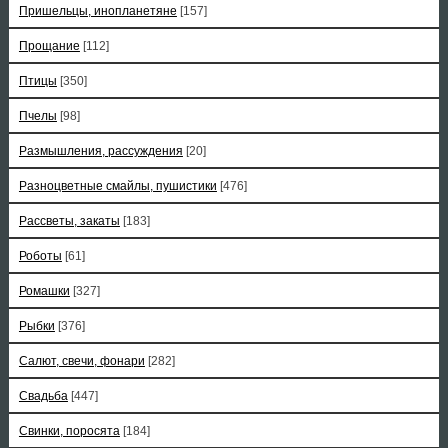
Пришельцы, инопланетяне
[157]
Прощание
[112]
Птицы
[350]
Пчелы
[98]
Размышления, рассуждения
[20]
Разноцветные смайлы, пушистики
[476]
Рассветы, закаты
[183]
Роботы
[61]
Ромашки
[327]
Рыбки
[376]
Салют, свечи, фонари
[282]
Свадьба
[447]
Свинки, поросята
[184]