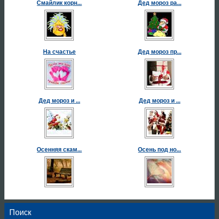
Смайлик корн...
Дед мороз ра...
На счастье
Дед мороз пр...
Дед мороз и ...
Дед мороз и ...
Осенняя скам...
Осень под но...
Поиск