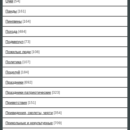
Очки
[54]
Панды
[161]
Пингвины
[164]
Погода
[484]
Подмигнул
[73]
Пожилые люди
[108]
Политика
[107]
Поцелуй
[184]
Праздники
[692]
Праздники патриотические
[323]
Приветствия
[151]
Привидения, скелеты, черти
[354]
Прикольные и некультурные
[709]