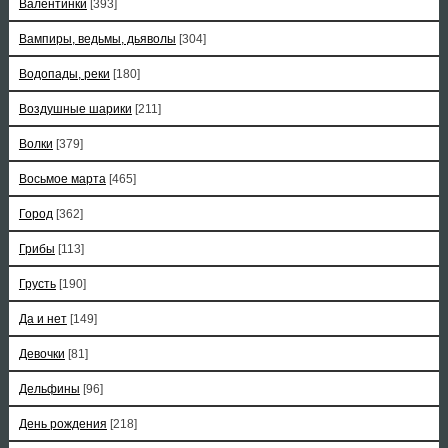
Валентинки
[393]
Вампиры, ведьмы, дьяволы
[304]
Водопады, реки
[180]
Воздушные шарики
[211]
Волки
[379]
Восьмое марта
[465]
Город
[362]
Грибы
[113]
Грусть
[190]
Да и нет
[149]
Девочки
[81]
Дельфины
[96]
День рождения
[218]