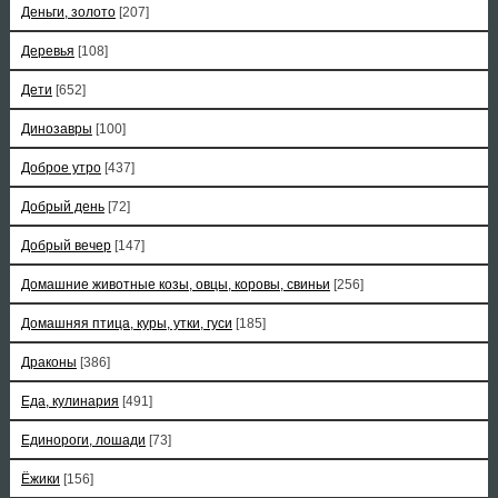
Деньги, золото
[207]
Деревья
[108]
Дети
[652]
Динозавры
[100]
Доброе утро
[437]
Добрый день
[72]
Добрый вечер
[147]
Домашние животные козы, овцы, коровы, свиньи
[256]
Домашняя птица, куры, утки, гуси
[185]
Драконы
[386]
Еда, кулинария
[491]
Единороги, лошади
[73]
Ёжики
[156]