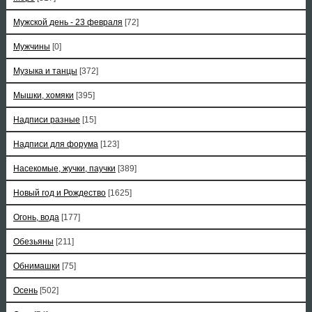
Мужской день - 23 февраля
[72]
Мужчины
[0]
Музыка и танцы
[372]
Мышки, хомяки
[395]
Надписи разные
[15]
Надписи для форума
[123]
Насекомые, жучки, паучки
[389]
Новый год и Рождество
[1625]
Огонь, вода
[177]
Обезьяны
[211]
Обнимашки
[75]
Осень
[502]