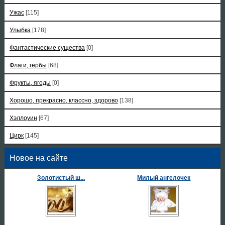
Ужас
[115]
Улыбка
[178]
Фантастические существа
[0]
Флаги, гербы
[68]
Фрукты, ягоды
[0]
Хорошо, прекрасно, классно, здорово
[138]
Хэллоуин
[67]
Цирк
[145]
Новое на сайте
Золотистый ш...
Милый ангелочек