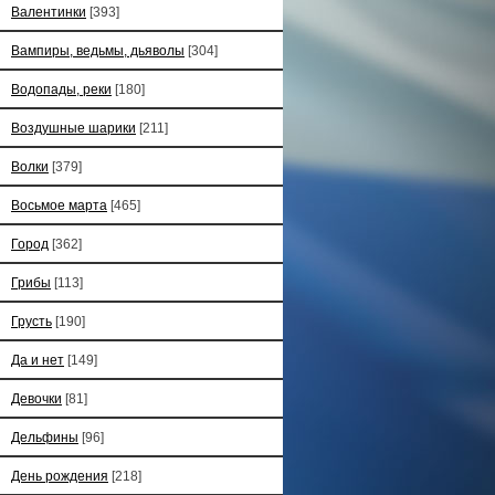
Валентинки
[393]
Вампиры, ведьмы, дьяволы
[304]
Водопады, реки
[180]
Воздушные шарики
[211]
Волки
[379]
Восьмое марта
[465]
Город
[362]
Грибы
[113]
Грусть
[190]
Да и нет
[149]
Девочки
[81]
Дельфины
[96]
День рождения
[218]