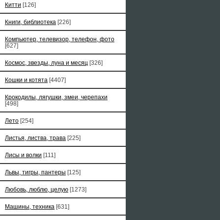
Китти
[126]
Книги, библиотека
[226]
Компьютер, телевизор, телефон, фото
[627]
Космос, звезды, луна и месяц
[326]
Кошки и котята
[4407]
Крокодилы, лягушки, змеи, черепахи
[498]
Лето
[254]
Листья, листва, трава
[225]
Лисы и волки
[111]
Львы, тигры, пантеры
[125]
Любовь, люблю, целую
[1273]
Машины, техника
[631]