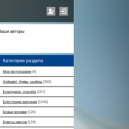
Наши авторы
Категории раздела
Мои фотографии
[4]
Алфавит, буквы, цыфры
[350]
Благодарю, спасибо
[167]
Блестящие картинки
[1546]
Божьи коровки
[126]
Букеты цветов
[129]