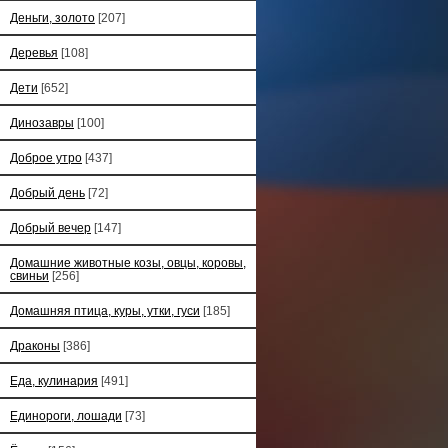
Деньги, золото
[207]
Деревья
[108]
Дети
[652]
Динозавры
[100]
Доброе утро
[437]
Добрый день
[72]
Добрый вечер
[147]
Домашние животные козы, овцы, коровы,
свиньи
[256]
Домашняя птица, куры, утки, гуси
[185]
Драконы
[386]
Еда, кулинария
[491]
Единороги, лошади
[73]