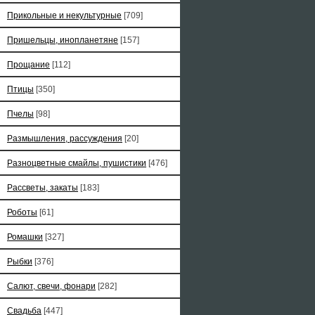
Прикольные и некультурные
[709]
Пришельцы, инопланетяне
[157]
Прощание
[112]
Птицы
[350]
Пчелы
[98]
Размышления, рассуждения
[20]
Разноцветные смайлы, пушистики
[476]
Рассветы, закаты
[183]
Роботы
[61]
Ромашки
[327]
Рыбки
[376]
Салют, свечи, фонари
[282]
Свадьба
[447]