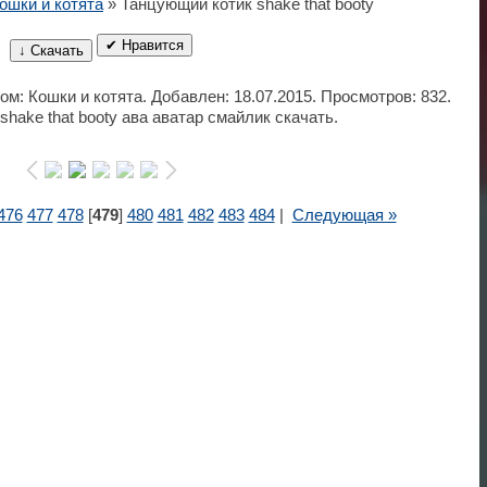
ошки и котята
» Танцующий котик shake that booty
✔ Нравится
↓ Скачать
ом: Кошки и котята. Добавлен: 18.07.2015. Просмотров: 832.
hake that booty ава аватар смайлик скачать.
476
477
478
[
479
]
480
481
482
483
484
|
Следующая »