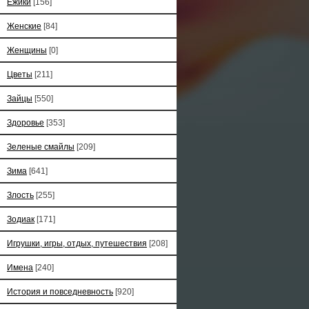
Ёжики
[156]
Женские
[84]
Женщины
[0]
Цветы
[211]
Зайцы
[550]
Здоровье
[353]
Зеленые смайлы
[209]
Зима
[641]
Злость
[255]
Зодиак
[171]
Игрушки, игры, отдых, путешествия
[208]
Имена
[240]
История и повседневность
[920]