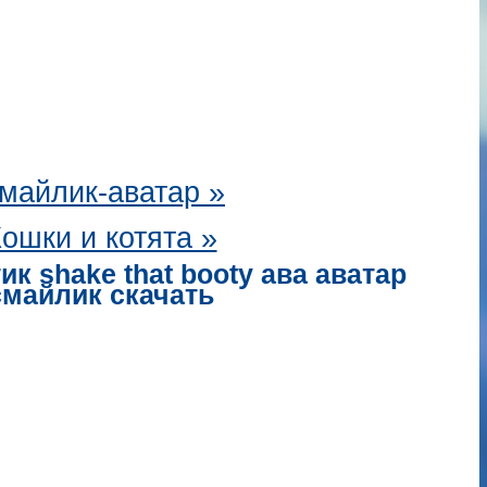
майлик-аватар
»
ошки и котята »
к shake that booty ава аватар
смайлик скачать