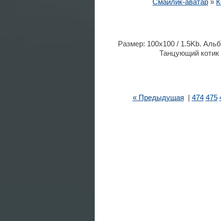
Смайлик-аватар
»
К
Размер: 100x100 / 1.5Kb. Альб
Танцующий котик s
« Предыдущая
|
474
475