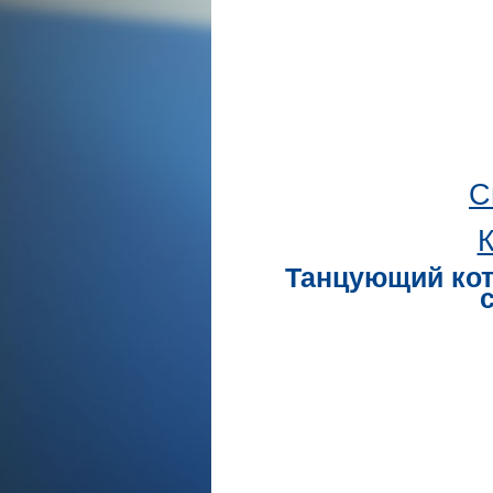
С
К
Танцующий коти