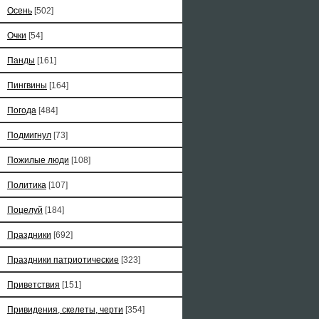
Осень
[502]
Очки
[54]
Панды
[161]
Пингвины
[164]
Погода
[484]
Подмигнул
[73]
Пожилые люди
[108]
Политика
[107]
Поцелуй
[184]
Праздники
[692]
Праздники патриотические
[323]
Приветствия
[151]
Привидения, скелеты, черти
[354]