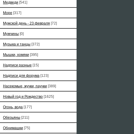
Медведи
[541]
Море
[317]
Мужской день - 23 февраля
[72]
Мужчины
[0]
Музыка и танцы
[372]
Мышки, хомяки
[395]
Надписи разные
[15]
Надписи для форума
[123]
Насекомые, жучки, паучки
[389]
Новый год и Рождество
[1625]
Огонь, вода
[177]
Обезьяны
[211]
Обнимашки
[75]