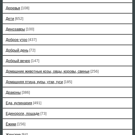
Деревья
[108]
Дети
[652]
Динозавры
[100]
Доброе утро
[437]
Добрый день
[72]
Добрый вечер
[147]
Домашние животные козы, овцы, коровы, свиньи
[256]
Домашняя птица, куры, утки, гуси
[185]
Драконы
[386]
Еда, кулинария
[491]
Единороги, лошади
[73]
Ёжики
[156]
Женские
[84]