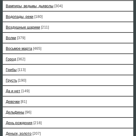
Вампиры, ведьмы, дьяволы
[304]
Водопады, реки
[180]
Воздушные шарики
[211]
Волки
[379]
Восьмое марта
[465]
Город
[362]
Грибы
[113]
Грусть
[190]
Да и нет
[149]
Девочки
[81]
Дельфины
[96]
День рождения
[218]
Деньги, золото
[207]