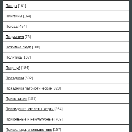
Панды
[161]
Пингвины
[164]
Погода
[484]
Подмигнул
[73]
Пожилые люди
[108]
Политика
[107]
Поцелуй
[184]
Праздники
[692]
Праздники патриотические
[323]
Приветствия
[151]
Привидения, скелеты, черти
[354]
Прикольные и некультурные
[709]
Пришельцы, инопланетяне
[157]