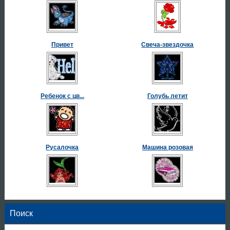
Привет
Свеча-звездочка
Ребенок с цв...
Голубь летит
Русалочка
Машина розовая
Поиск