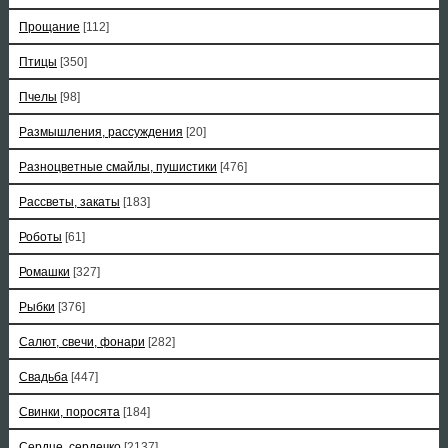
Прощание
[112]
Птицы
[350]
Пчелы
[98]
Размышления, рассуждения
[20]
Разноцветные смайлы, пушистики
[476]
Рассветы, закаты
[183]
Роботы
[61]
Ромашки
[327]
Рыбки
[376]
Салют, свечи, фонари
[282]
Свадьба
[447]
Свинки, поросята
[184]
Сердце, сердечко
[2137]