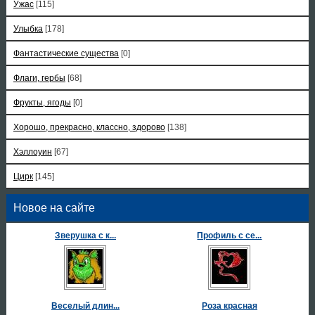
Ужас
[115]
Улыбка
[178]
Фантастические существа
[0]
Флаги, гербы
[68]
Фрукты, ягоды
[0]
Хорошо, прекрасно, классно, здорово
[138]
Хэллоуин
[67]
Цирк
[145]
Новое на сайте
Зверушка с к...
Профиль с се...
Веселый длин...
Роза красная