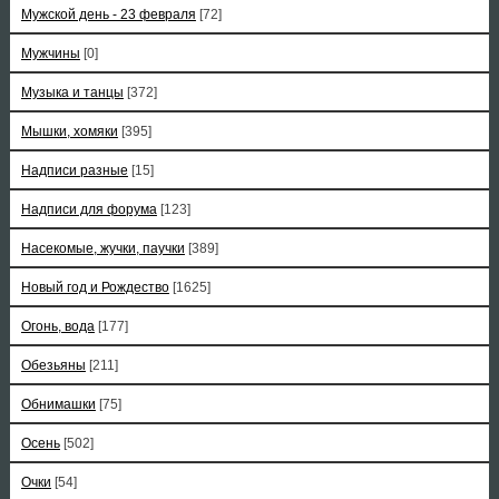
Мужской день - 23 февраля
[72]
Мужчины
[0]
Музыка и танцы
[372]
Мышки, хомяки
[395]
Надписи разные
[15]
Надписи для форума
[123]
Насекомые, жучки, паучки
[389]
Новый год и Рождество
[1625]
Огонь, вода
[177]
Обезьяны
[211]
Обнимашки
[75]
Осень
[502]
Очки
[54]