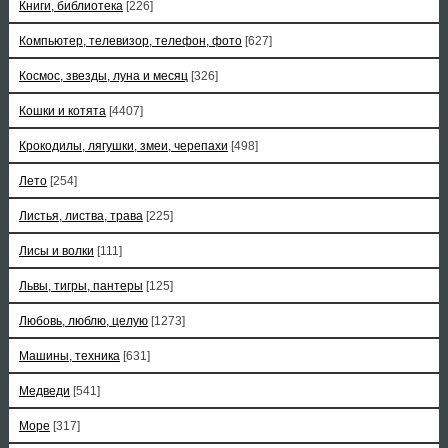
Книги, библиотека
[226]
Компьютер, телевизор, телефон, фото
[627]
Космос, звезды, луна и месяц
[326]
Кошки и котята
[4407]
Крокодилы, лягушки, змеи, черепахи
[498]
Лето
[254]
Листья, листва, трава
[225]
Лисы и волки
[111]
Львы, тигры, пантеры
[125]
Любовь, люблю, целую
[1273]
Машины, техника
[631]
Медведи
[541]
Море
[317]