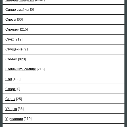
Синие смайлы
[0]
Слезы
[60]
Слоники
[215]
Смех
[219]
Смущение
[91]
Собаки
[923]
Солнышко, солнце
[215]
Сон
[183]
Спорт
[0]
Страх
[25]
Уборка
[86]
Удивление
[210]