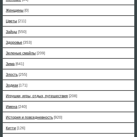
Женщины
[0]
Цветы
[211]
Зайцы
[550]
Здоровье
[353]
Зеленые смайлы
[209]
Зима
[641]
Злость
[255]
Зодиак
[171]
Игрушки, игры, отдых, путешествия
[208]
Имена
[240]
История и повседневность
[920]
Китти
[126]