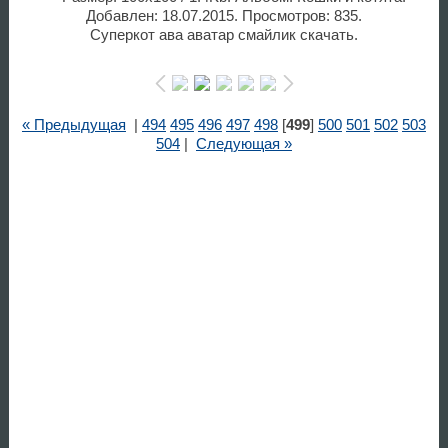
Добавлен: 18.07.2015. Просмотров: 835.
Суперкот ава аватар смайлик скачать.
« Предыдущая
|
494
495
496
497
498
[
499
]
500
501
502
503
504
|
Следующая »