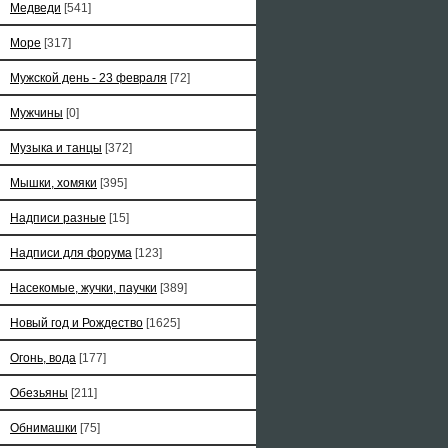
Медведи
[541]
Море
[317]
Мужской день - 23 февраля
[72]
Мужчины
[0]
Музыка и танцы
[372]
Мышки, хомяки
[395]
Надписи разные
[15]
Надписи для форума
[123]
Насекомые, жучки, паучки
[389]
Новый год и Рождество
[1625]
Огонь, вода
[177]
Обезьяны
[211]
Обнимашки
[75]