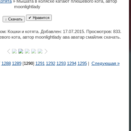
котята
» Мышата в коляске катают плюшевого кота, автор
moonlightlady
✔ Нравится
↓ Скачать
ом: Кошки и котята. Добавлен: 17.07.2015. Просмотров: 833.
ого кота, автор moonlightlady ава аватар смайлик скачать.
7
1288
1289
[
1290
]
1291
1292
1293
1294
1295
|
Следующая »