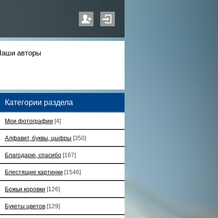
Наши авторы
Категории раздела
Мои фотографии
[4]
Алфавит, буквы, цыфры
[350]
Благодарю, спасибо
[167]
Блестящие картинки
[1546]
Божьи коровки
[126]
Букеты цветов
[129]