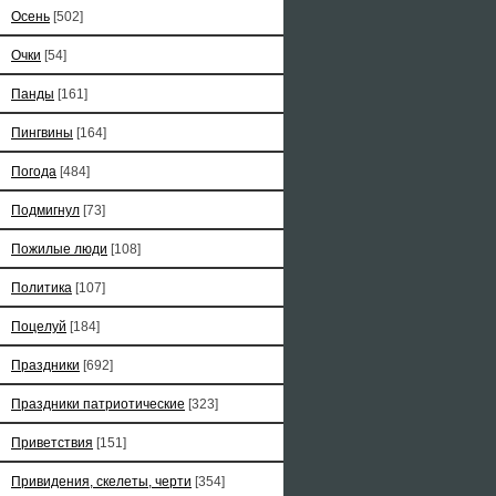
Осень
[502]
Очки
[54]
Панды
[161]
Пингвины
[164]
Погода
[484]
Подмигнул
[73]
Пожилые люди
[108]
Политика
[107]
Поцелуй
[184]
Праздники
[692]
Праздники патриотические
[323]
Приветствия
[151]
Привидения, скелеты, черти
[354]