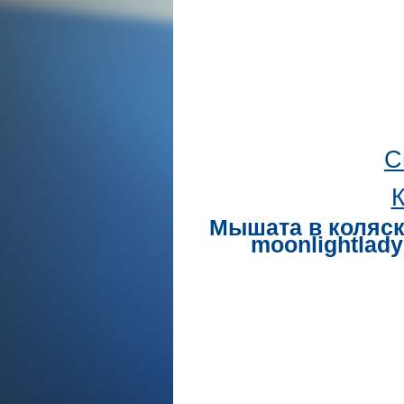
С
К
Мышата в коляск
moonlightlad