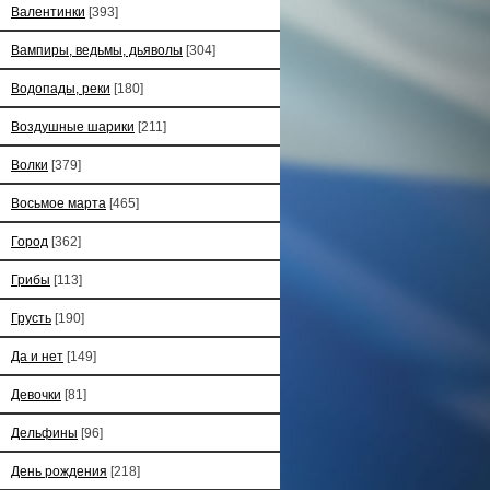
Валентинки
[393]
Вампиры, ведьмы, дьяволы
[304]
Водопады, реки
[180]
Воздушные шарики
[211]
Волки
[379]
Восьмое марта
[465]
Город
[362]
Грибы
[113]
Грусть
[190]
Да и нет
[149]
Девочки
[81]
Дельфины
[96]
День рождения
[218]