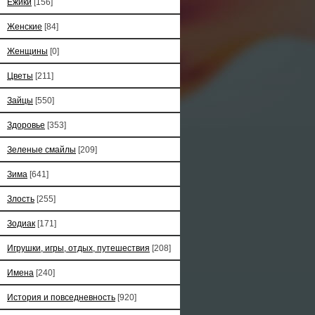
Ёжики
[156]
Женские
[84]
Женщины
[0]
Цветы
[211]
Зайцы
[550]
Здоровье
[353]
Зеленые смайлы
[209]
Зима
[641]
Злость
[255]
Зодиак
[171]
Игрушки, игры, отдых, путешествия
[208]
Имена
[240]
История и повседневность
[920]