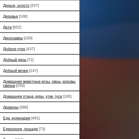
Деньги, золото
[207]
Деревья
[108]
Дети
[652]
Динозавры
[100]
Доброе утро
[437]
Добрый день
[72]
Добрый вечер
[147]
Домашние животные козы, овцы, коровы,
свиньи
[256]
Домашняя птица, куры, утки, гуси
[185]
Драконы
[386]
Еда, кулинария
[491]
Единороги, лошади
[73]