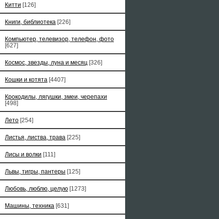
Китти
[126]
Книги, библиотека
[226]
Компьютер, телевизор, телефон, фото
[627]
Космос, звезды, луна и месяц
[326]
Кошки и котята
[4407]
Крокодилы, лягушки, змеи, черепахи
[498]
Лето
[254]
Листья, листва, трава
[225]
Лисы и волки
[111]
Львы, тигры, пантеры
[125]
Любовь, люблю, целую
[1273]
Машины, техника
[631]