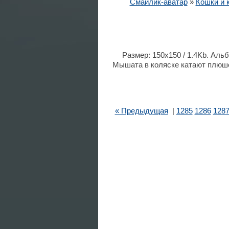
Смайлик-аватар
»
Кошки и 
Размер: 150x150 / 1.4Kb. Альб
Мышата в коляске катают плюшев
« Предыдущая
|
1285
1286
128