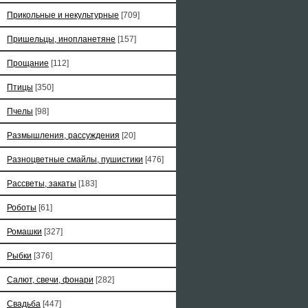
Прикольные и некультурные
[709]
Пришельцы, инопланетяне
[157]
Прощание
[112]
Птицы
[350]
Пчелы
[98]
Размышления, рассуждения
[20]
Разноцветные смайлы, пушистики
[476]
Рассветы, закаты
[183]
Роботы
[61]
Ромашки
[327]
Рыбки
[376]
Салют, свечи, фонари
[282]
Свадьба
[447]