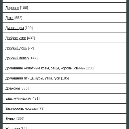
Деревья
[108]
Дети
[652]
Динозавры
[100]
Доброе утро
[437]
Добрый день
[72]
Добрый вечер
[147]
Домашние животные козы, овцы, коровы, свиньи
[256]
Домашняя птица, куры, утки, гуси
[185]
Драконы
[386]
Еда, кулинария
[491]
Единороги, лошади
[73]
Ёжики
[156]
Женские
[84]