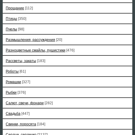
Прощание
[112]
Птицы
[350]
Пчелы
[98]
Размышления, рассуждения
[20]
Разноцветные смайлы, пушистики
[476]
Рассветы, закаты
[183]
Роботы
[61]
Ромашки
[327]
Рыбки
[376]
Салют, свечи, фонари
[282]
Свадьба
[447]
Свинки, поросята
[184]
Сердце, сердечко
[2137]