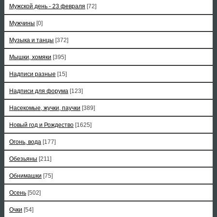
Мужской день - 23 февраля
[72]
Мужчины
[0]
Музыка и танцы
[372]
Мышки, хомяки
[395]
Надписи разные
[15]
Надписи для форума
[123]
Насекомые, жучки, паучки
[389]
Новый год и Рождество
[1625]
Огонь, вода
[177]
Обезьяны
[211]
Обнимашки
[75]
Осень
[502]
Очки
[54]