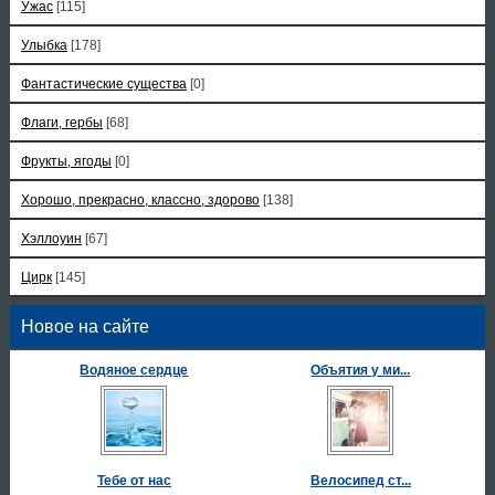
Ужас
[115]
Улыбка
[178]
Фантастические существа
[0]
Флаги, гербы
[68]
Фрукты, ягоды
[0]
Хорошо, прекрасно, классно, здорово
[138]
Хэллоуин
[67]
Цирк
[145]
Новое на сайте
Водяное сердце
Объятия у ми...
Тебе от нас
Велосипед ст...