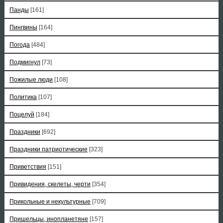
Панды
[161]
Пингвины
[164]
Погода
[484]
Подмигнул
[73]
Пожилые люди
[108]
Политика
[107]
Поцелуй
[184]
Праздники
[692]
Праздники патриотические
[323]
Приветствия
[151]
Привидения, скелеты, черти
[354]
Прикольные и некультурные
[709]
Пришельцы, инопланетяне
[157]