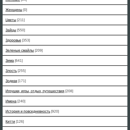
Женщины
[0]
Цветы
[211]
Зайцы
[550]
Здоровье
[353]
Зеленые смайлы
[209]
Зима
[641]
Злость
[255]
Зодиак
[171]
Игрушки, игры, отдых, путешествия
[208]
Имена
[240]
История и повседневность
[920]
Китти
[126]