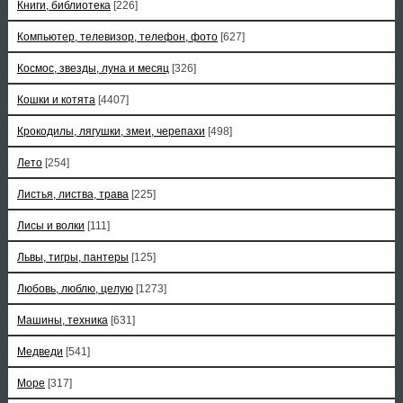
Книги, библиотека
[226]
Компьютер, телевизор, телефон, фото
[627]
Космос, звезды, луна и месяц
[326]
Кошки и котята
[4407]
Крокодилы, лягушки, змеи, черепахи
[498]
Лето
[254]
Листья, листва, трава
[225]
Лисы и волки
[111]
Львы, тигры, пантеры
[125]
Любовь, люблю, целую
[1273]
Машины, техника
[631]
Медведи
[541]
Море
[317]