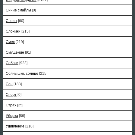
Синие смайлы
[0]
Слезы
[60]
Слоники
[215]
Смех
[219]
Смущение
[91]
Собаки
[923]
Солнышко, солнце
[215]
Сон
[183]
Спорт
[0]
Страх
[25]
Уборка
[86]
Удивление
[210]