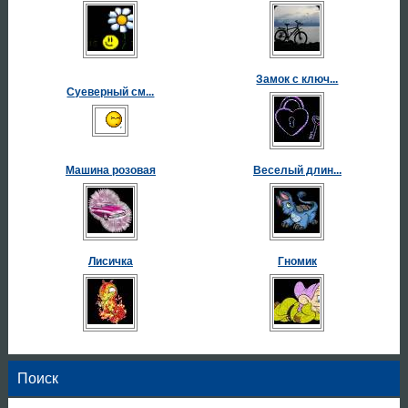
Замок с ключ...
Суеверный см...
Машина розовая
Веселый длин...
Лисичка
Гномик
Поиск