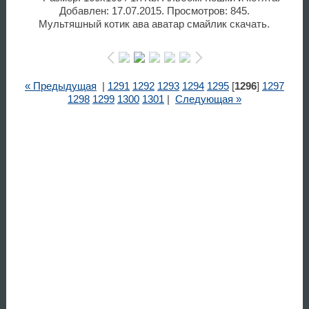
Добавлен: 17.07.2015. Просмотров: 845.
Мультяшный котик ава аватар смайлик скачать.
« Предыдущая
|
1291
1292
1293
1294
1295
[
1296
]
1297
1298
1299
1300
1301
|
Следующая »