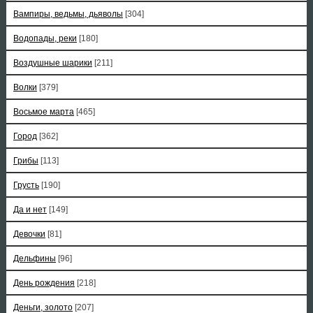
Вампиры, ведьмы, дьяволы
[304]
Водопады, реки
[180]
Воздушные шарики
[211]
Волки
[379]
Восьмое марта
[465]
Город
[362]
Грибы
[113]
Грусть
[190]
Да и нет
[149]
Девочки
[81]
Дельфины
[96]
День рождения
[218]
Деньги, золото
[207]