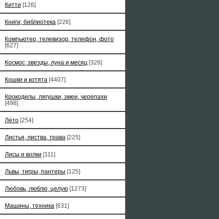
Китти
[126]
Книги, библиотека
[226]
Компьютер, телевизор, телефон, фото
[627]
Космос, звезды, луна и месяц
[326]
Кошки и котята
[4407]
Крокодилы, лягушки, змеи, черепахи
[498]
Лето
[254]
Листья, листва, трава
[225]
Лисы и волки
[111]
Львы, тигры, пантеры
[125]
Любовь, люблю, целую
[1273]
Машины, техника
[631]