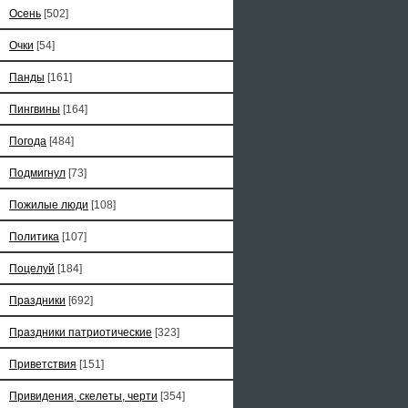
Осень
[502]
Очки
[54]
Панды
[161]
Пингвины
[164]
Погода
[484]
Подмигнул
[73]
Пожилые люди
[108]
Политика
[107]
Поцелуй
[184]
Праздники
[692]
Праздники патриотические
[323]
Приветствия
[151]
Привидения, скелеты, черти
[354]