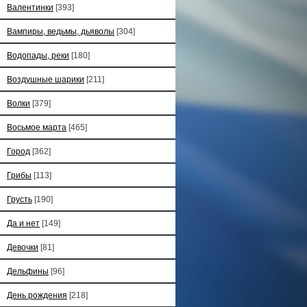
Валентинки
[393]
Вампиры, ведьмы, дьяволы
[304]
Водопады, реки
[180]
Воздушные шарики
[211]
Волки
[379]
Восьмое марта
[465]
Город
[362]
Грибы
[113]
Грусть
[190]
Да и нет
[149]
Девочки
[81]
Дельфины
[96]
День рождения
[218]