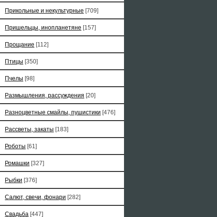
Прикольные и некультурные
[709]
Пришельцы, инопланетяне
[157]
Прощание
[112]
Птицы
[350]
Пчелы
[98]
Размышления, рассуждения
[20]
Разноцветные смайлы, пушистики
[476]
Рассветы, закаты
[183]
Роботы
[61]
Ромашки
[327]
Рыбки
[376]
Салют, свечи, фонари
[282]
Свадьба
[447]