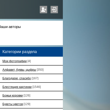
Наши авторы
Категории раздела
Мои фотографии
[4]
Алфавит, буквы, цыфры
[350]
Благодарю, спасибо
[167]
Блестящие картинки
[1546]
Божьи коровки
[126]
Букеты цветов
[129]