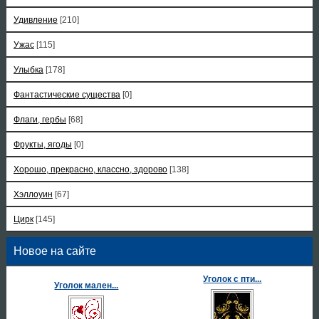
Удивление
[210]
Ужас
[115]
Улыбка
[178]
Фантастические существа
[0]
Флаги, гербы
[68]
Фрукты, ягоды
[0]
Хорошо, прекрасно, классно, здорово
[138]
Хэллоуин
[67]
Цирк
[145]
Новое на сайте
Уголок с пти...
Уголок мален...