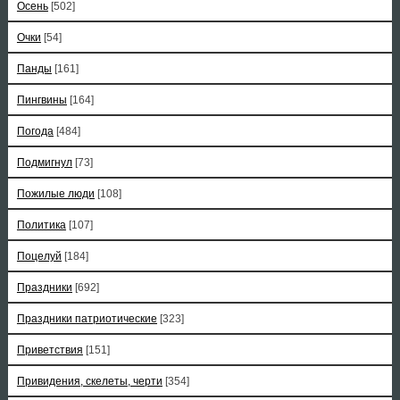
Осень
[502]
Очки
[54]
Панды
[161]
Пингвины
[164]
Погода
[484]
Подмигнул
[73]
Пожилые люди
[108]
Политика
[107]
Поцелуй
[184]
Праздники
[692]
Праздники патриотические
[323]
Приветствия
[151]
Привидения, скелеты, черти
[354]