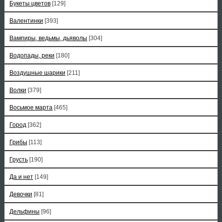
Букеты цветов
[129]
Валентинки
[393]
Вампиры, ведьмы, дьяволы
[304]
Водопады, реки
[180]
Воздушные шарики
[211]
Волки
[379]
Восьмое марта
[465]
Город
[362]
Грибы
[113]
Грусть
[190]
Да и нет
[149]
Девочки
[81]
Дельфины
[96]