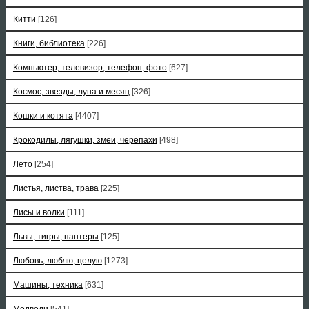
Китти
[126]
Книги, библиотека
[226]
Компьютер, телевизор, телефон, фото
[627]
Космос, звезды, луна и месяц
[326]
Кошки и котята
[4407]
Крокодилы, лягушки, змеи, черепахи
[498]
Лето
[254]
Листья, листва, трава
[225]
Лисы и волки
[111]
Львы, тигры, пантеры
[125]
Любовь, люблю, целую
[1273]
Машины, техника
[631]
Медведи
[541]