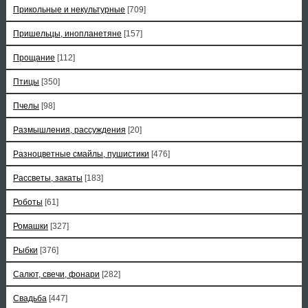
Прикольные и некультурные
[709]
Пришельцы, инопланетяне
[157]
Прощание
[112]
Птицы
[350]
Пчелы
[98]
Размышления, рассуждения
[20]
Разноцветные смайлы, пушистики
[476]
Рассветы, закаты
[183]
Роботы
[61]
Ромашки
[327]
Рыбки
[376]
Салют, свечи, фонари
[282]
Свадьба
[447]