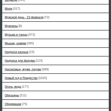
Море
[317]
Мужской день - 23 февраля
[72]
Мужчины
[0]
Музыка и танцы
[372]
Мышки, хомяки
[395]
Надписи разные
[15]
Надписи для форума
[123]
Насекомые, жучки, паучки
[389]
Новый год и Рождество
[1625]
Огонь, вода
[177]
Обезьяны
[211]
Обнимашки
[75]