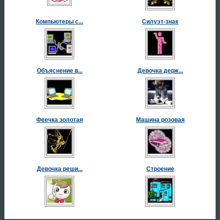
Компьютеры с...
Силуэт-знак
Объяснение в...
Девочка держ...
Феечка золотая
Машина розовая
Девочка реши...
Строение