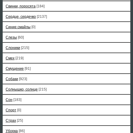
Свинки, поросята
[184]
Сердце, сердечко
[2137]
Синие смайлы
[0]
Слезы
[60]
Слоники
[215]
Смех
[219]
Смущение
[91]
Собаки
[923]
Солнышко, солнце
[215]
Сон
[183]
Спорт
[0]
Страх
[25]
Уборка
[86]