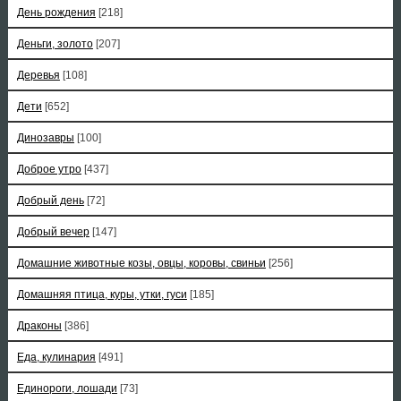
День рождения
[218]
Деньги, золото
[207]
Деревья
[108]
Дети
[652]
Динозавры
[100]
Доброе утро
[437]
Добрый день
[72]
Добрый вечер
[147]
Домашние животные козы, овцы, коровы, свиньи
[256]
Домашняя птица, куры, утки, гуси
[185]
Драконы
[386]
Еда, кулинария
[491]
Единороги, лошади
[73]