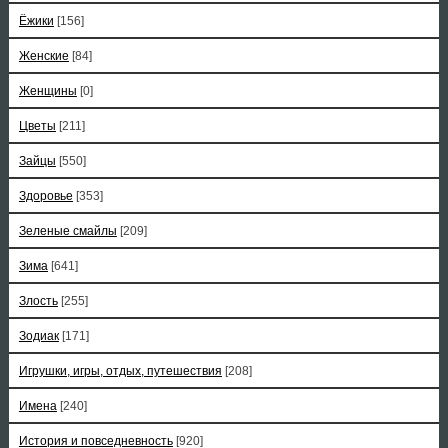
Ёжики
[156]
Женские
[84]
Женщины
[0]
Цветы
[211]
Зайцы
[550]
Здоровье
[353]
Зеленые смайлы
[209]
Зима
[641]
Злость
[255]
Зодиак
[171]
Игрушки, игры, отдых, путешествия
[208]
Имена
[240]
История и повседневность
[920]