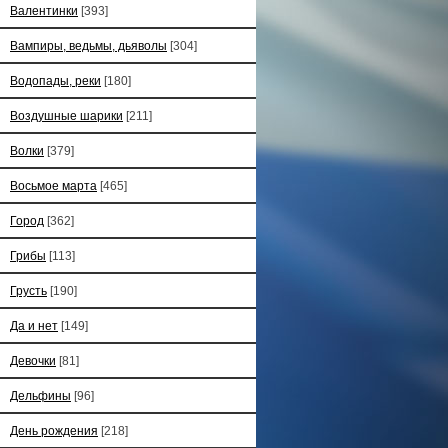
Валентинки
[393]
Вампиры, ведьмы, дьяволы
[304]
Водопады, реки
[180]
Воздушные шарики
[211]
Волки
[379]
Восьмое марта
[465]
Город
[362]
Грибы
[113]
Грусть
[190]
Да и нет
[149]
Девочки
[81]
Дельфины
[96]
День рождения
[218]