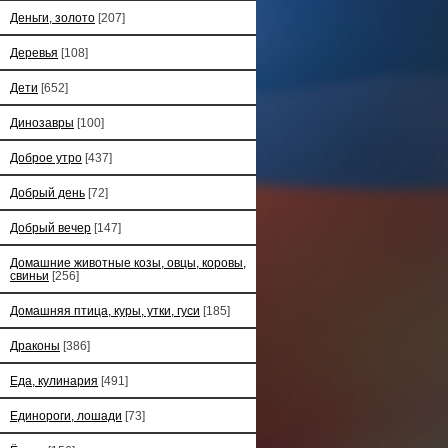
Деньги, золото
[207]
Деревья
[108]
Дети
[652]
Динозавры
[100]
Доброе утро
[437]
Добрый день
[72]
Добрый вечер
[147]
Домашние животные козы, овцы, коровы,
свиньи
[256]
Домашняя птица, куры, утки, гуси
[185]
Драконы
[386]
Еда, кулинария
[491]
Единороги, лошади
[73]