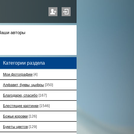
Наши авторы
Категории раздела
Мои фотографии
[4]
Алфавит, буквы, цыфры
[350]
Благодарю, спасибо
[167]
Блестящие картинки
[1546]
Божьи коровки
[126]
Букеты цветов
[129]