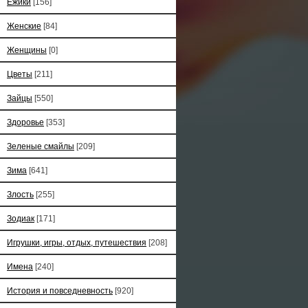
Ёжики
[156]
Женские
[84]
Женщины
[0]
Цветы
[211]
Зайцы
[550]
Здоровье
[353]
Зеленые смайлы
[209]
Зима
[641]
Злость
[255]
Зодиак
[171]
Игрушки, игры, отдых, путешествия
[208]
Имена
[240]
История и повседневность
[920]