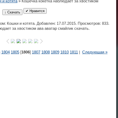
 и котята
» Кошечка кокетка наблюдает за хвостиком
✔ Нравится
↓ Скачать
ом: Кошки и котята. Добавлен: 17.07.2015. Просмотров: 833.
юдает за хвостиком ава аватар смайлик скачать.
3
1804
1805
[
1806
]
1807
1808
1809
1810
1811
|
Следующая »