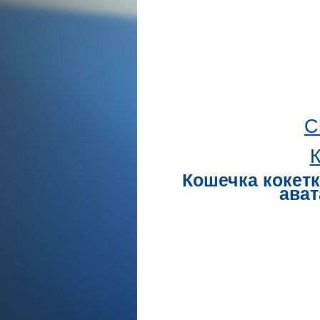
С
К
Кошечка кокетк
ават