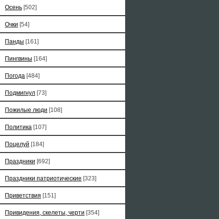
Осень
[502]
Очки
[54]
Панды
[161]
Пингвины
[164]
Погода
[484]
Подмигнул
[73]
Пожилые люди
[108]
Политика
[107]
Поцелуй
[184]
Праздники
[692]
Праздники патриотические
[323]
Приветствия
[151]
Привидения, скелеты, черти
[354]