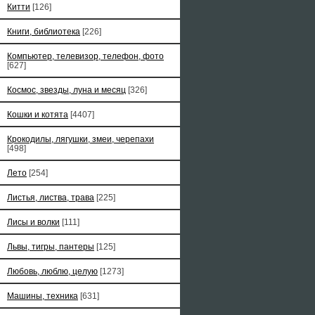
Китти
[126]
Книги, библиотека
[226]
Компьютер, телевизор, телефон, фото
[627]
Космос, звезды, луна и месяц
[326]
Кошки и котята
[4407]
Крокодилы, лягушки, змеи, черепахи
[498]
Лето
[254]
Листья, листва, трава
[225]
Лисы и волки
[111]
Львы, тигры, пантеры
[125]
Любовь, люблю, целую
[1273]
Машины, техника
[631]