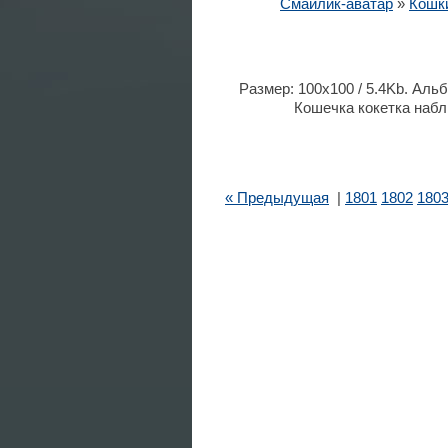
Смайлик-аватар
»
Кошки
Размер: 100x100 / 5.4Kb. Альб
Кошечка кокетка набл
« Предыдущая
|
1801
1802
180