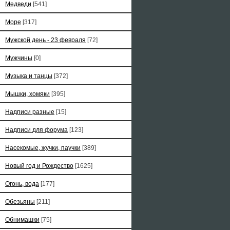
Медведи
[541]
Море
[317]
Мужской день - 23 февраля
[72]
Мужчины
[0]
Музыка и танцы
[372]
Мышки, хомяки
[395]
Надписи разные
[15]
Надписи для форума
[123]
Насекомые, жучки, паучки
[389]
Новый год и Рождество
[1625]
Огонь, вода
[177]
Обезьяны
[211]
Обнимашки
[75]