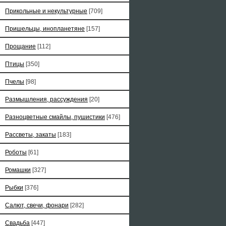
Прикольные и некультурные
[709]
Пришельцы, инопланетяне
[157]
Прощание
[112]
Птицы
[350]
Пчелы
[98]
Размышления, рассуждения
[20]
Разноцветные смайлы, пушистики
[476]
Рассветы, закаты
[183]
Роботы
[61]
Ромашки
[327]
Рыбки
[376]
Салют, свечи, фонари
[282]
Свадьба
[447]