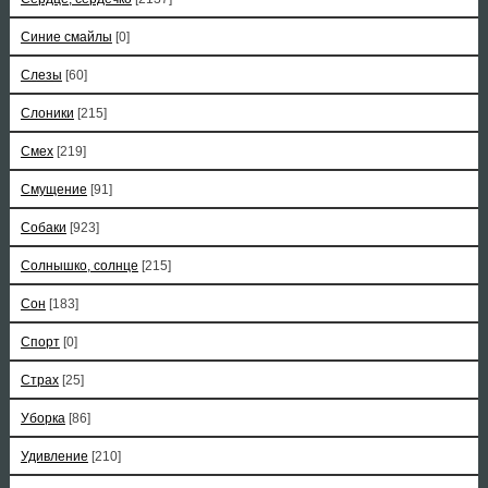
Синие смайлы
[0]
Слезы
[60]
Слоники
[215]
Смех
[219]
Смущение
[91]
Собаки
[923]
Солнышко, солнце
[215]
Сон
[183]
Спорт
[0]
Страх
[25]
Уборка
[86]
Удивление
[210]