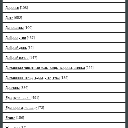
Деревья
[108]
Дети
[652]
Динозавры
[100]
Доброе утро
[437]
Добрый день
[72]
Добрый вечер
[147]
Домашние животные козы, овцы, коровы, свиньи
[256]
Домашняя птица, куры, утки, гуси
[185]
Драконы
[386]
Еда, кулинария
[491]
Единороги, лошади
[73]
Ёжики
[156]
Женские
[84]