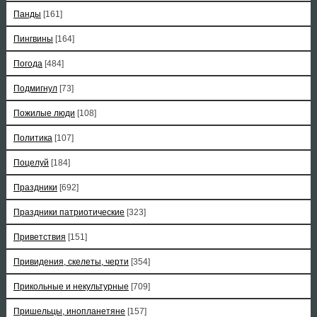
Панды
[161]
Пингвины
[164]
Погода
[484]
Подмигнул
[73]
Пожилые люди
[108]
Политика
[107]
Поцелуй
[184]
Праздники
[692]
Праздники патриотические
[323]
Приветствия
[151]
Привидения, скелеты, черти
[354]
Прикольные и некультурные
[709]
Пришельцы, инопланетяне
[157]