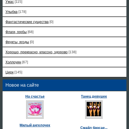
Ужас
[115]
Улыбка
[178]
Фантастические существа
[0]
Флаги, гербы
[68]
Фрукты, ягоды
[0]
Хорошо, прекрасно, классно, здорово
[138]
Хэллоуин
[67]
Цирк
[145]
Новое на сайте
На счастье
Танец девушек
Милый ангелочек
Смайл бросае...