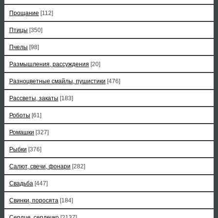
Прощание
[112]
Птицы
[350]
Пчелы
[98]
Размышления, рассуждения
[20]
Разноцветные смайлы, пушистики
[476]
Рассветы, закаты
[183]
Роботы
[61]
Ромашки
[327]
Рыбки
[376]
Салют, свечи, фонари
[282]
Свадьба
[447]
Свинки, поросята
[184]
Сердце, сердечко
[2137]