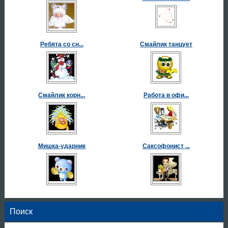
Ребята со сн...
Смайлик танцует
Смайлик корн...
Работа в офи...
Мишка-ударник
Саксофонист ...
Поиск