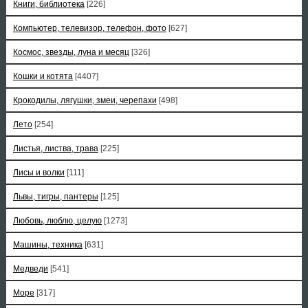
Книги, библиотека
[226]
Компьютер, телевизор, телефон, фото
[627]
Космос, звезды, луна и месяц
[326]
Кошки и котята
[4407]
Крокодилы, лягушки, змеи, черепахи
[498]
Лето
[254]
Листья, листва, трава
[225]
Лисы и волки
[111]
Львы, тигры, пантеры
[125]
Любовь, люблю, целую
[1273]
Машины, техника
[631]
Медведи
[541]
Море
[317]