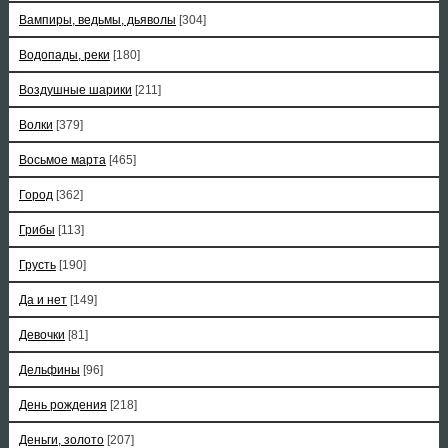
Вампиры, ведьмы, дьяволы
[304]
Водопады, реки
[180]
Воздушные шарики
[211]
Волки
[379]
Восьмое марта
[465]
Город
[362]
Грибы
[113]
Грусть
[190]
Да и нет
[149]
Девочки
[81]
Дельфины
[96]
День рождения
[218]
Деньги, золото
[207]