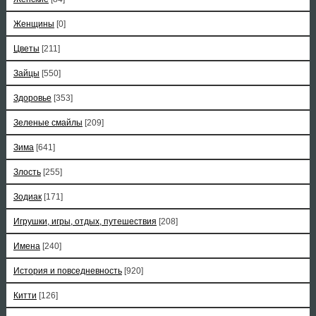
Женщины
[0]
Цветы
[211]
Зайцы
[550]
Здоровье
[353]
Зеленые смайлы
[209]
Зима
[641]
Злость
[255]
Зодиак
[171]
Игрушки, игры, отдых, путешествия
[208]
Имена
[240]
История и повседневность
[920]
Китти
[126]