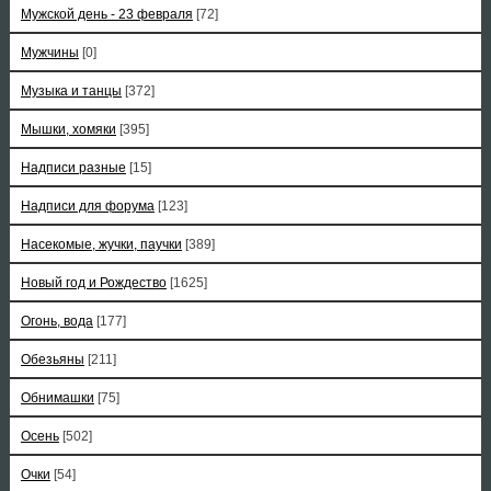
Мужской день - 23 февраля
[72]
Мужчины
[0]
Музыка и танцы
[372]
Мышки, хомяки
[395]
Надписи разные
[15]
Надписи для форума
[123]
Насекомые, жучки, паучки
[389]
Новый год и Рождество
[1625]
Огонь, вода
[177]
Обезьяны
[211]
Обнимашки
[75]
Осень
[502]
Очки
[54]