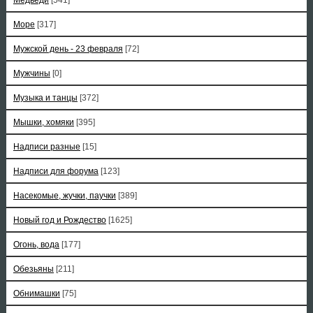
Море
[317]
Мужской день - 23 февраля
[72]
Мужчины
[0]
Музыка и танцы
[372]
Мышки, хомяки
[395]
Надписи разные
[15]
Надписи для форума
[123]
Насекомые, жучки, паучки
[389]
Новый год и Рождество
[1625]
Огонь, вода
[177]
Обезьяны
[211]
Обнимашки
[75]