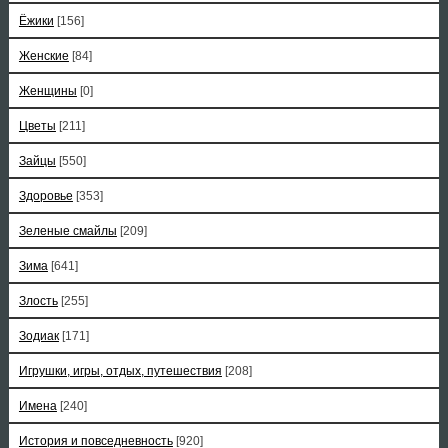
Ёжики
[156]
Женские
[84]
Женщины
[0]
Цветы
[211]
Зайцы
[550]
Здоровье
[353]
Зеленые смайлы
[209]
Зима
[641]
Злость
[255]
Зодиак
[171]
Игрушки, игры, отдых, путешествия
[208]
Имена
[240]
История и повседневность
[920]