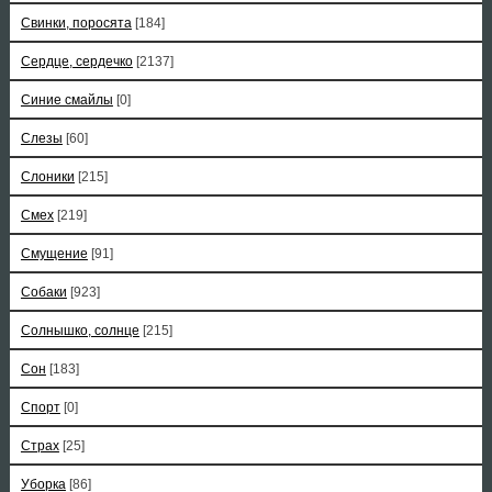
Свинки, поросята
[184]
Сердце, сердечко
[2137]
Синие смайлы
[0]
Слезы
[60]
Слоники
[215]
Смех
[219]
Смущение
[91]
Собаки
[923]
Солнышко, солнце
[215]
Сон
[183]
Спорт
[0]
Страх
[25]
Уборка
[86]