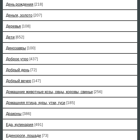
День рождения
[218]
Деньги, золото
[207]
Деревья
[108]
Дети
[652]
Динозавры
[100]
Доброе утро
[437]
Добрый день
[72]
Добрый вечер
[147]
Домашние животные козы, овцы, коровы, свиньи
[256]
Домашняя птица, куры, утки, гуси
[185]
Драконы
[386]
Еда, кулинария
[491]
Единороги, лошади
[73]