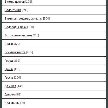
Букеты цветов
[129]
Валентинки
[393]
Вампиры, ведьмы, дьяволы
[304]
Водопады, реки
[180]
Воздушные шарики
[211]
Волки
[379]
Восьмое марта
[465]
Город
[362]
Грибы
[113]
Грусть
[190]
Да и нет
[149]
Девочки
[81]
Дельфины
[96]