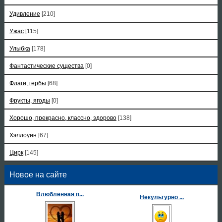
Удивление
[210]
Ужас
[115]
Улыбка
[178]
Фантастические существа
[0]
Флаги, гербы
[68]
Фрукты, ягоды
[0]
Хорошо, прекрасно, классно, здорово
[138]
Хэллоуин
[67]
Цирк
[145]
Новое на сайте
Влюблённая п...
Некультурно ...