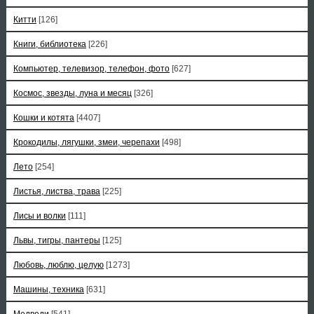
Китти
[126]
Книги, библиотека
[226]
Компьютер, телевизор, телефон, фото
[627]
Космос, звезды, луна и месяц
[326]
Кошки и котята
[4407]
Крокодилы, лягушки, змеи, черепахи
[498]
Лето
[254]
Листья, листва, трава
[225]
Лисы и волки
[111]
Львы, тигры, пантеры
[125]
Любовь, люблю, целую
[1273]
Машины, техника
[631]
Медведи
[541]