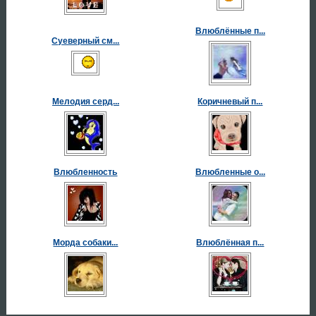
Влюблённые п...
Суеверный см...
Мелодия серд...
Коричневый п...
Влюбленность
Влюбленные о...
Морда собаки...
Влюблённая п...