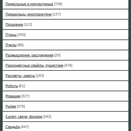
Прикольные и некультурные
[709]
Пришельцы, инопланетяне
[157]
Прощание
[112]
Птицы
[350]
Пчелы
[98]
Размышления, рассуждения
[20]
Разноцветные смайлы, пушистики
[476]
Рассветы, закаты
[183]
Роботы
[61]
Ромашки
[327]
Рыбки
[376]
Салют, свечи, фонари
[282]
Свадьба
[447]