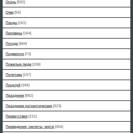
Осень
[502]
Очки
[54]
Панды
[161]
Пингвины
[164]
Погода
[484]
Подмигнул
[73]
Пожилые люди
[108]
Политика
[107]
Поцелуй
[184]
Праздники
[692]
Праздники патриотические
[323]
Приветствия
[151]
Привидения, скелеты, черти
[354]