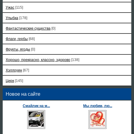
Ужас
[115]
Улыбка
[178]
Фантастические существа
[0]
Флаги, гербы
[68]
Фрукты, ягоды
[0]
Хорошо, прекрасно, классно, здорово
[138]
Хэллоуин
[67]
Цирк
[145]
Новое на сайте
Смайлик на м...
Мы любим, лю...