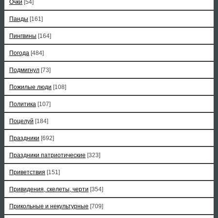
Очки
[54]
Панды
[161]
Пингвины
[164]
Погода
[484]
Подмигнул
[73]
Пожилые люди
[108]
Политика
[107]
Поцелуй
[184]
Праздники
[692]
Праздники патриотические
[323]
Приветствия
[151]
Привидения, скелеты, черти
[354]
Прикольные и некультурные
[709]