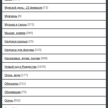
Мужской день - 23 февраля
[72]
Мужчины
[0]
Музыка и танцы
[372]
Мышки, хомяки
[395]
Надписи разные
[15]
Надписи для форума
[123]
Насекомые, жучки, паучки
[389]
Новый год и Рождество
[1625]
Огонь, вода
[177]
Обезьяны
[211]
Обнимашки
[75]
Осень
[502]