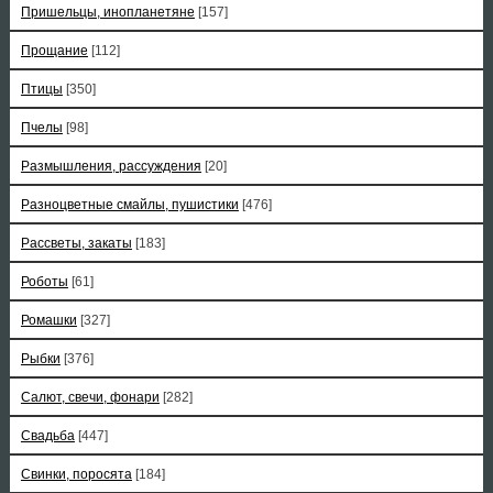
Пришельцы, инопланетяне
[157]
Прощание
[112]
Птицы
[350]
Пчелы
[98]
Размышления, рассуждения
[20]
Разноцветные смайлы, пушистики
[476]
Рассветы, закаты
[183]
Роботы
[61]
Ромашки
[327]
Рыбки
[376]
Салют, свечи, фонари
[282]
Свадьба
[447]
Свинки, поросята
[184]