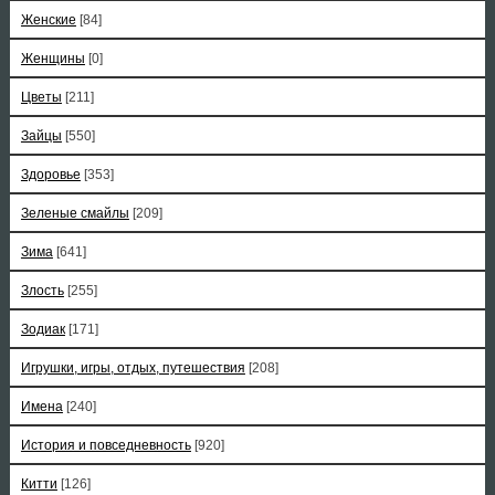
Женские
[84]
Женщины
[0]
Цветы
[211]
Зайцы
[550]
Здоровье
[353]
Зеленые смайлы
[209]
Зима
[641]
Злость
[255]
Зодиак
[171]
Игрушки, игры, отдых, путешествия
[208]
Имена
[240]
История и повседневность
[920]
Китти
[126]