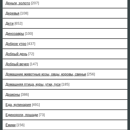
Деньги, золото
[207]
Деревья
[108]
Дети
[652]
Динозавры
[100]
Доброе утро
[437]
Добрый день
[72]
Добрый вечер
[147]
Домашние животные козы, овцы, коровы, свиньи
[256]
Домашняя птица, куры, утки, гуси
[185]
Драконы
[386]
Еда, кулинария
[491]
Единороги, лошади
[73]
Ёжики
[156]