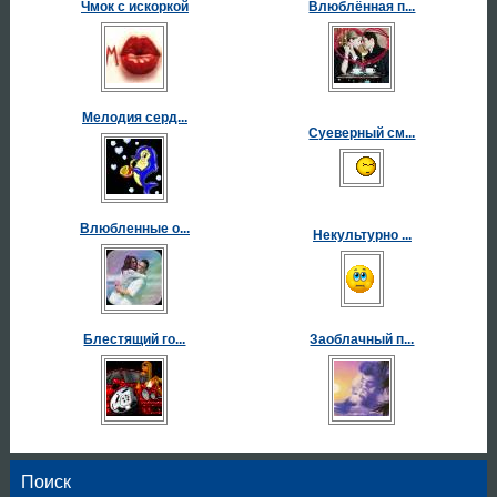
Чмок с искоркой
Влюблённая п...
Мелодия серд...
Суеверный см...
Влюбленные о...
Некультурно ...
Блестящий го...
Заоблачный п...
Поиск