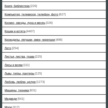
Книги, библиотека
[226]
Компьютер, телевизор, телефон, фото
[627]
Космос, звезды, луна и месяц
[326]
Кошки и котята
[4407]
Крокодилы, лягушки, змеи, черепахи
[498]
Лето
[254]
Листья, листва, трава
[225]
Лисы и волки
[111]
Львы, тигры, пантеры
[125]
Любовь, люблю, целую
[1273]
Машины, техника
[631]
Медведи
[541]
Море
[317]