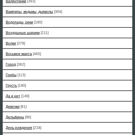
Валентинки
[393]
Вампиры, ведьмы, дьяволы
[304]
Водопады, реки
[180]
Воздушные шарики
[211]
Волки
[379]
Восьмое марта
[465]
Город
[362]
Грибы
[113]
Грусть
[190]
Да и нет
[149]
Девочки
[81]
Дельфины
[96]
День рождения
[218]