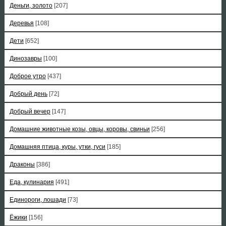
Деньги, золото
[207]
Деревья
[108]
Дети
[652]
Динозавры
[100]
Доброе утро
[437]
Добрый день
[72]
Добрый вечер
[147]
Домашние животные козы, овцы, коровы, свиньи
[256]
Домашняя птица, куры, утки, гуси
[185]
Драконы
[386]
Еда, кулинария
[491]
Единороги, лошади
[73]
Ёжики
[156]