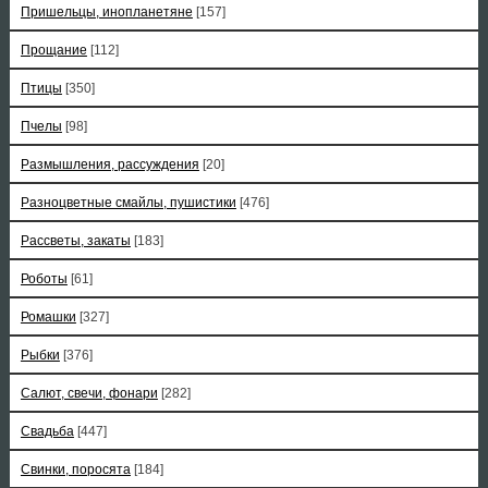
Пришельцы, инопланетяне
[157]
Прощание
[112]
Птицы
[350]
Пчелы
[98]
Размышления, рассуждения
[20]
Разноцветные смайлы, пушистики
[476]
Рассветы, закаты
[183]
Роботы
[61]
Ромашки
[327]
Рыбки
[376]
Салют, свечи, фонари
[282]
Свадьба
[447]
Свинки, поросята
[184]