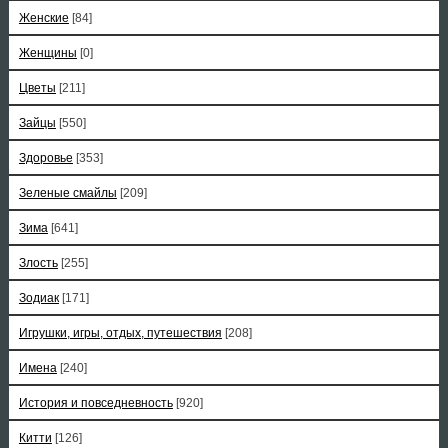
Женские
[84]
Женщины
[0]
Цветы
[211]
Зайцы
[550]
Здоровье
[353]
Зеленые смайлы
[209]
Зима
[641]
Злость
[255]
Зодиак
[171]
Игрушки, игры, отдых, путешествия
[208]
Имена
[240]
История и повседневность
[920]
Китти
[126]