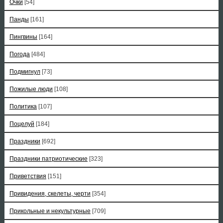
Очки
[54]
Панды
[161]
Пингвины
[164]
Погода
[484]
Подмигнул
[73]
Пожилые люди
[108]
Политика
[107]
Поцелуй
[184]
Праздники
[692]
Праздники патриотические
[323]
Приветствия
[151]
Привидения, скелеты, черти
[354]
Прикольные и некультурные
[709]