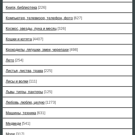
Книги, библиотека
[226]
Компьютер, телевизор, телефон, фото
[627]
Космос, звезды, луна и месяц
[326]
Кошки и котята
[4407]
Крокодилы, лягушки, змеи, черепахи
[498]
Лето
[254]
Листья, листва, трава
[225]
Лисы и волки
[111]
Львы, тигры, пантеры
[125]
Любовь, люблю, целую
[1273]
Машины, техника
[631]
Медведи
[541]
Море
[317]