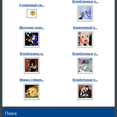
Влюблённые п...
Суеверный см...
Мелодия серд...
Коричневый п...
Влюбленность
Влюбленные о...
Морда собаки...
Влюблённая п...
Поиск