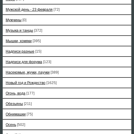
Мужской день - 23 февраля
[72]
Мужчины
[0]
Музыка и танцы
[372]
Мышки, хомяки
[395]
Надписи разные
[15]
Надписи для форума
[123]
Насекомые, жучки, паучки
[389]
Новый год и Рождество
[1625]
Огонь, вода
[177]
Обезьяны
[211]
Обнимашки
[75]
Осень
[502]