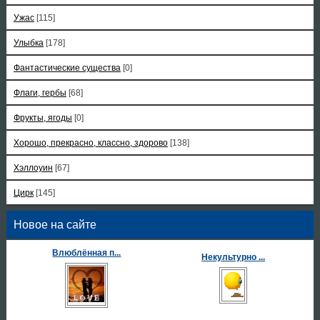
Ужас
[115]
Улыбка
[178]
Фантастические существа
[0]
Флаги, гербы
[68]
Фрукты, ягоды
[0]
Хорошо, прекрасно, классно, здорово
[138]
Хэллоуин
[67]
Цирк
[145]
Новое на сайте
Влюблённая п...
Некультурно ...