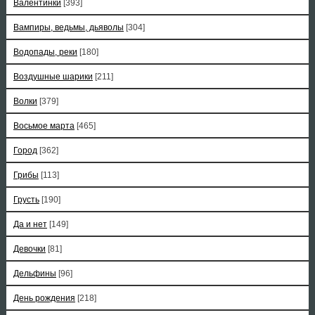
Валентинки
[393]
Вампиры, ведьмы, дьяволы
[304]
Водопады, реки
[180]
Воздушные шарики
[211]
Волки
[379]
Восьмое марта
[465]
Город
[362]
Грибы
[113]
Грусть
[190]
Да и нет
[149]
Девочки
[81]
Дельфины
[96]
День рождения
[218]