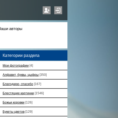
Наши авторы
Категории раздела
Мои фотографии
[4]
Алфавит, буквы, цыфры
[350]
Благодарю, спасибо
[167]
Блестящие картинки
[1546]
Божьи коровки
[126]
Букеты цветов
[129]