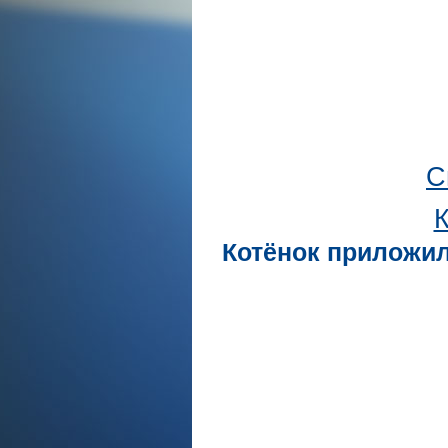
С
К
Котёнок приложил