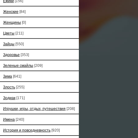
Ёжики
[156]
Женские
[84]
Женщины
[0]
Цветы
[211]
Зайцы
[550]
Здоровье
[353]
Зеленые смайлы
[209]
Зима
[641]
Злость
[255]
Зодиак
[171]
Игрушки, игры, отдых, путешествия
[208]
Имена
[240]
История и повседневность
[920]