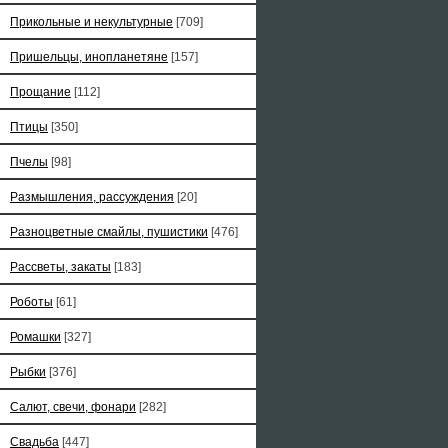
Прикольные и некультурные
[709]
Пришельцы, инопланетяне
[157]
Прощание
[112]
Птицы
[350]
Пчелы
[98]
Размышления, рассуждения
[20]
Разноцветные смайлы, пушистики
[476]
Рассветы, закаты
[183]
Роботы
[61]
Ромашки
[327]
Рыбки
[376]
Салют, свечи, фонари
[282]
Свадьба
[447]