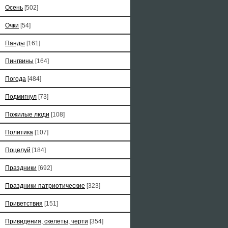
Осень
[502]
Очки
[54]
Панды
[161]
Пингвины
[164]
Погода
[484]
Подмигнул
[73]
Пожилые люди
[108]
Политика
[107]
Поцелуй
[184]
Праздники
[692]
Праздники патриотические
[323]
Приветствия
[151]
Привидения, скелеты, черти
[354]