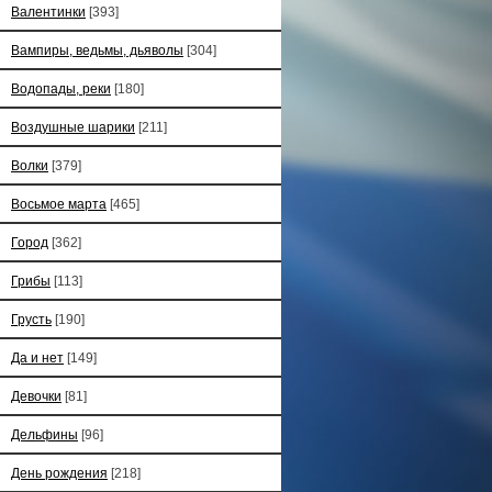
Валентинки
[393]
Вампиры, ведьмы, дьяволы
[304]
Водопады, реки
[180]
Воздушные шарики
[211]
Волки
[379]
Восьмое марта
[465]
Город
[362]
Грибы
[113]
Грусть
[190]
Да и нет
[149]
Девочки
[81]
Дельфины
[96]
День рождения
[218]