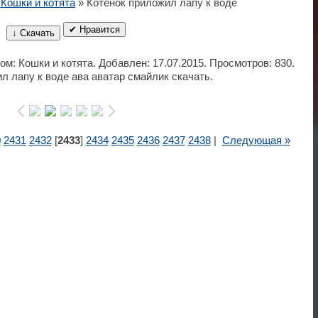
»
Кошки и котята
» Котёнок приложил лапу к воде
✔ Нравится
↓ Скачать
ом: Кошки и котята. Добавлен: 17.07.2015. Просмотров: 830.
л лапу к воде ава аватар смайлик скачать.
0
2431
2432
[
2433
]
2434
2435
2436
2437
2438
|
Следующая »