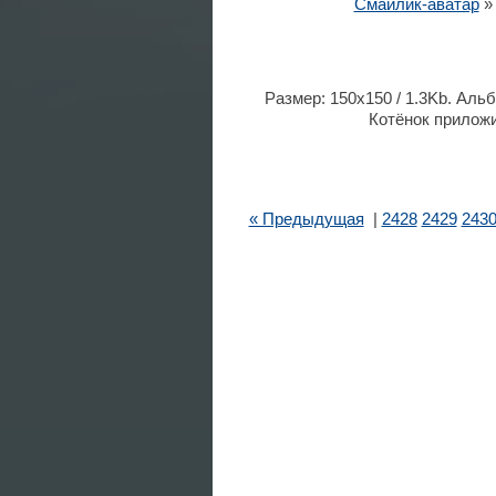
Смайлик-аватар
Размер: 150x150 / 1.3Kb. Альб
Котёнок приложи
« Предыдущая
|
2428
2429
243