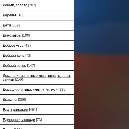
Деньги, золото
[207]
Деревья
[108]
Дети
[652]
Динозавры
[100]
Доброе утро
[437]
Добрый день
[72]
Добрый вечер
[147]
Домашние животные козы, овцы, коровы,
свиньи
[256]
Домашняя птица, куры, утки, гуси
[185]
Драконы
[386]
Еда, кулинария
[491]
Единороги, лошади
[73]