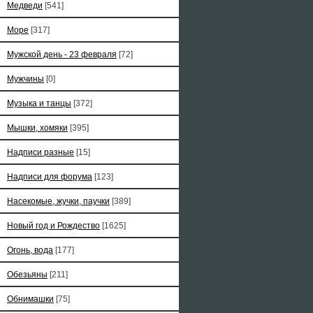
Медведи
[541]
Море
[317]
Мужской день - 23 февраля
[72]
Мужчины
[0]
Музыка и танцы
[372]
Мышки, хомяки
[395]
Надписи разные
[15]
Надписи для форума
[123]
Насекомые, жучки, паучки
[389]
Новый год и Рождество
[1625]
Огонь, вода
[177]
Обезьяны
[211]
Обнимашки
[75]