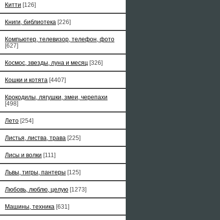
Китти
[126]
Книги, библиотека
[226]
Компьютер, телевизор, телефон, фото
[627]
Космос, звезды, луна и месяц
[326]
Кошки и котята
[4407]
Крокодилы, лягушки, змеи, черепахи
[498]
Лето
[254]
Листья, листва, трава
[225]
Лисы и волки
[111]
Львы, тигры, пантеры
[125]
Любовь, люблю, целую
[1273]
Машины, техника
[631]