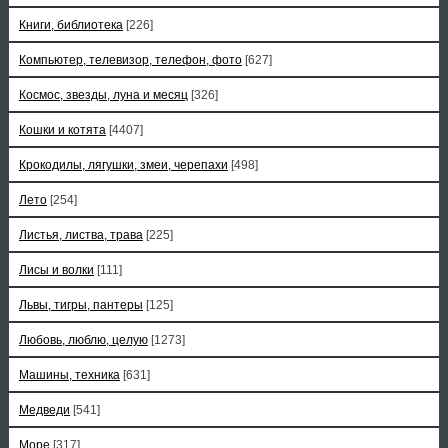
Книги, библиотека
[226]
Компьютер, телевизор, телефон, фото
[627]
Космос, звезды, луна и месяц
[326]
Кошки и котята
[4407]
Крокодилы, лягушки, змеи, черепахи
[498]
Лето
[254]
Листья, листва, трава
[225]
Лисы и волки
[111]
Львы, тигры, пантеры
[125]
Любовь, люблю, целую
[1273]
Машины, техника
[631]
Медведи
[541]
Море
[317]