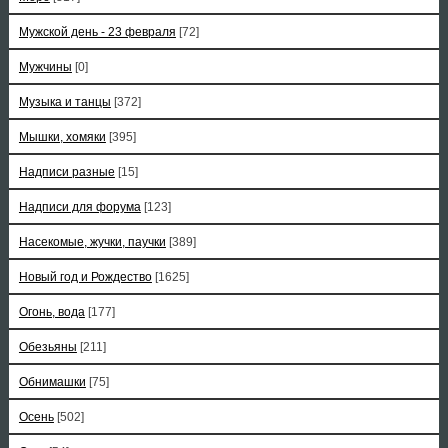
Мужской день - 23 февраля
[72]
Мужчины
[0]
Музыка и танцы
[372]
Мышки, хомяки
[395]
Надписи разные
[15]
Надписи для форума
[123]
Насекомые, жучки, паучки
[389]
Новый год и Рождество
[1625]
Огонь, вода
[177]
Обезьяны
[211]
Обнимашки
[75]
Осень
[502]