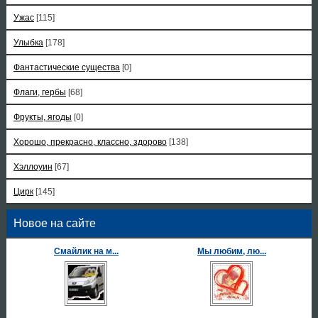
Ужас
[115]
Улыбка
[178]
Фантастические существа
[0]
Флаги, гербы
[68]
Фрукты, ягоды
[0]
Хорошо, прекрасно, классно, здорово
[138]
Хэллоуин
[67]
Цирк
[145]
Новое на сайте
Смайлик на м...
Мы любим, лю...