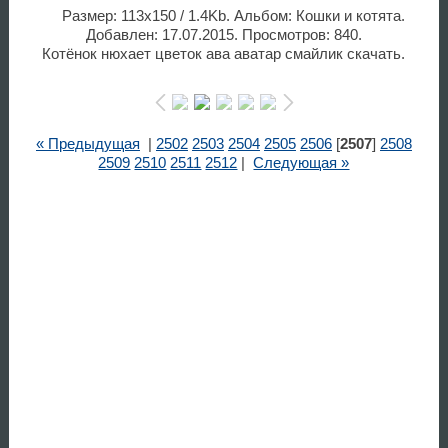
Размер: 113x150 / 1.4Kb. Альбом: Кошки и котята.
Добавлен: 17.07.2015. Просмотров: 840.
Котёнок нюхает цветок ава аватар смайлик скачать.
« Предыдущая
|
2502
2503
2504
2505
2506
[
2507
]
2508
2509
2510
2511
2512
|
Следующая »