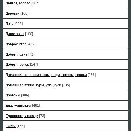
Деньги, золото
[207]
Деревья
[108]
Дети
[652]
Динозавры
[100]
Доброе утро
[437]
Добрый день
[72]
Добрый вечер
[147]
Домашние животные козы, овцы, коровы, свиньи
[256]
Домашняя птица, куры, утки, гуси
[185]
Драконы
[386]
Еда, кулинария
[491]
Единороги, лошади
[73]
Ёжики
[156]