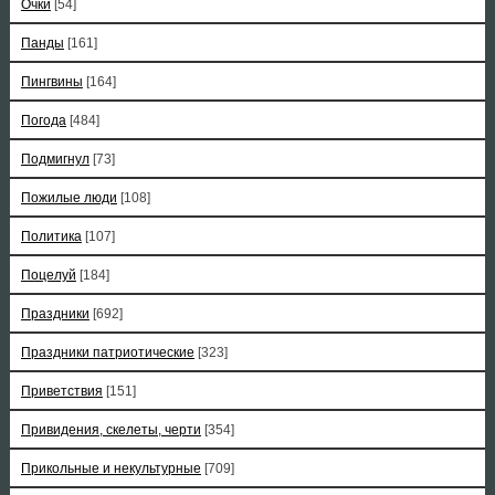
Очки
[54]
Панды
[161]
Пингвины
[164]
Погода
[484]
Подмигнул
[73]
Пожилые люди
[108]
Политика
[107]
Поцелуй
[184]
Праздники
[692]
Праздники патриотические
[323]
Приветствия
[151]
Привидения, скелеты, черти
[354]
Прикольные и некультурные
[709]