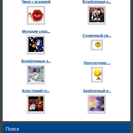
Чмок с искоркой
Влюблённая п...
Мелодия серд...
Суеверный см...
Влюбленные о...
Некультурно ...
Блестящий го...
Заоблачный п...
Поиск