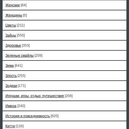
Женские
[84]
Женщины
[0]
Цветы
[211]
Зайцы
[550]
Здоровье
[353]
Зеленые смайлы
[209]
Зима
[641]
Злость
[255]
Зодиак
[171]
Игрушки, игры, отдых, путешествия
[208]
Имена
[240]
История и повседневность
[920]
Китти
[126]