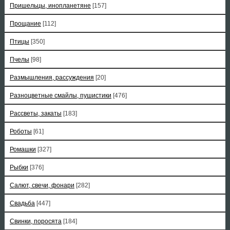
Пришельцы, инопланетяне
[157]
Прощание
[112]
Птицы
[350]
Пчелы
[98]
Размышления, рассуждения
[20]
Разноцветные смайлы, пушистики
[476]
Рассветы, закаты
[183]
Роботы
[61]
Ромашки
[327]
Рыбки
[376]
Салют, свечи, фонари
[282]
Свадьба
[447]
Свинки, поросята
[184]