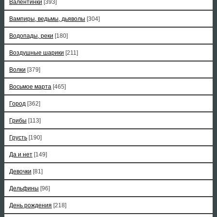
Валентинки
[393]
Вампиры, ведьмы, дьяволы
[304]
Водопады, реки
[180]
Воздушные шарики
[211]
Волки
[379]
Восьмое марта
[465]
Город
[362]
Грибы
[113]
Грусть
[190]
Да и нет
[149]
Девочки
[81]
Дельфины
[96]
День рождения
[218]