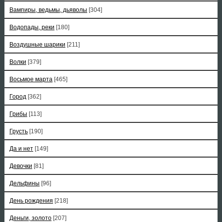
Вампиры, ведьмы, дьяволы
[304]
Водопады, реки
[180]
Воздушные шарики
[211]
Волки
[379]
Восьмое марта
[465]
Город
[362]
Грибы
[113]
Грусть
[190]
Да и нет
[149]
Девочки
[81]
Дельфины
[96]
День рождения
[218]
Деньги, золото
[207]