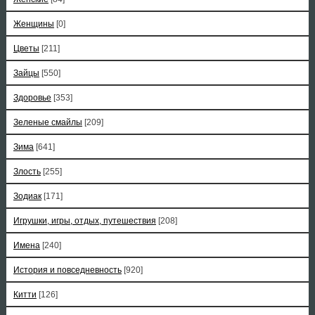
Женщины
[0]
Цветы
[211]
Зайцы
[550]
Здоровье
[353]
Зеленые смайлы
[209]
Зима
[641]
Злость
[255]
Зодиак
[171]
Игрушки, игры, отдых, путешествия
[208]
Имена
[240]
История и повседневность
[920]
Китти
[126]