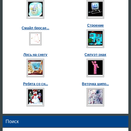
Строение
Смайл бросае...
Лось на снегу
Силуэт-знак
Ребята со сн...
Веточка шипо...
Поиск