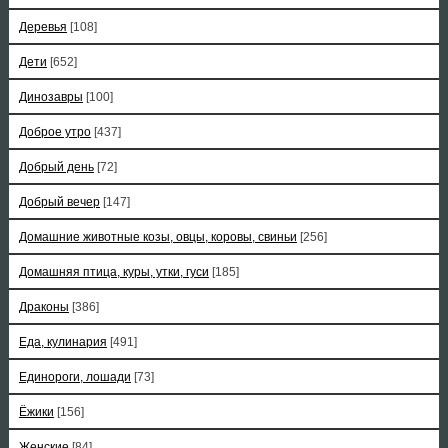
Деревья
[108]
Дети
[652]
Динозавры
[100]
Доброе утро
[437]
Добрый день
[72]
Добрый вечер
[147]
Домашние животные козы, овцы, коровы, свиньи
[256]
Домашняя птица, куры, утки, гуси
[185]
Драконы
[386]
Еда, кулинария
[491]
Единороги, лошади
[73]
Ёжики
[156]
Женские
[84]