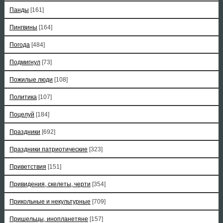
Панды
[161]
Пингвины
[164]
Погода
[484]
Подмигнул
[73]
Пожилые люди
[108]
Политика
[107]
Поцелуй
[184]
Праздники
[692]
Праздники патриотические
[323]
Приветствия
[151]
Привидения, скелеты, черти
[354]
Прикольные и некультурные
[709]
Пришельцы, инопланетяне
[157]