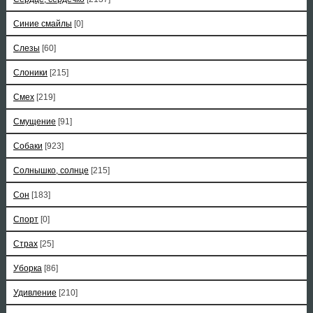
Синие смайлы
[0]
Слезы
[60]
Слоники
[215]
Смех
[219]
Смущение
[91]
Собаки
[923]
Солнышко, солнце
[215]
Сон
[183]
Спорт
[0]
Страх
[25]
Уборка
[86]
Удивление
[210]