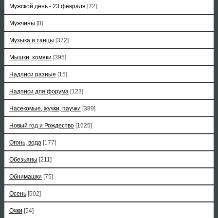
Мужской день - 23 февраля
[72]
Мужчины
[0]
Музыка и танцы
[372]
Мышки, хомяки
[395]
Надписи разные
[15]
Надписи для форума
[123]
Насекомые, жучки, паучки
[389]
Новый год и Рождество
[1625]
Огонь, вода
[177]
Обезьяны
[211]
Обнимашки
[75]
Осень
[502]
Очки
[54]