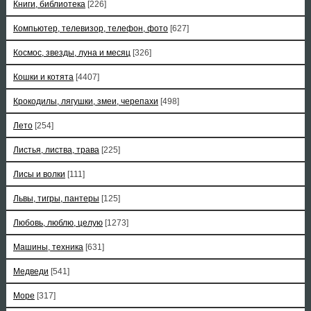
Книги, библиотека
[226]
Компьютер, телевизор, телефон, фото
[627]
Космос, звезды, луна и месяц
[326]
Кошки и котята
[4407]
Крокодилы, лягушки, змеи, черепахи
[498]
Лето
[254]
Листья, листва, трава
[225]
Лисы и волки
[111]
Львы, тигры, пантеры
[125]
Любовь, люблю, целую
[1273]
Машины, техника
[631]
Медведи
[541]
Море
[317]