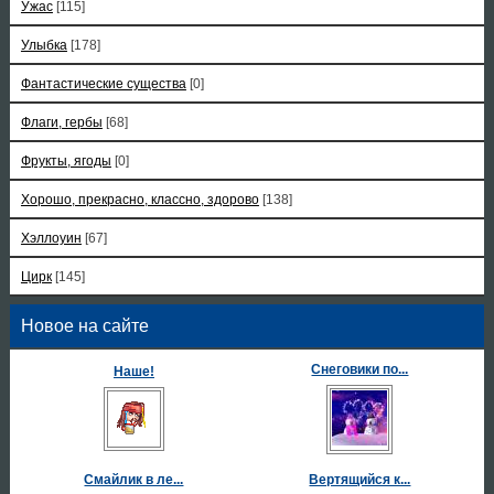
Ужас
[115]
Улыбка
[178]
Фантастические существа
[0]
Флаги, гербы
[68]
Фрукты, ягоды
[0]
Хорошо, прекрасно, классно, здорово
[138]
Хэллоуин
[67]
Цирк
[145]
Новое на сайте
Снеговики по...
Наше!
Смайлик в ле...
Вертящийся к...