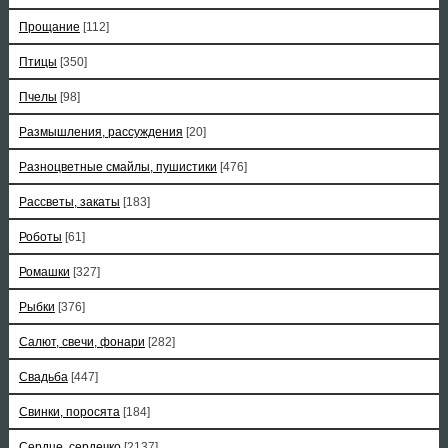
Прощание
[112]
Птицы
[350]
Пчелы
[98]
Размышления, рассуждения
[20]
Разноцветные смайлы, пушистики
[476]
Рассветы, закаты
[183]
Роботы
[61]
Ромашки
[327]
Рыбки
[376]
Салют, свечи, фонари
[282]
Свадьба
[447]
Свинки, поросята
[184]
Сердце, сердечко
[2137]