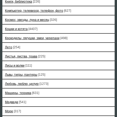
Книги, библиотека
[226]
Компьютер, телевизор, телефон, фото
[627]
Космос, звезды, луна и месяц
[326]
Кошки и котята
[4407]
Крокодилы, лягушки, змеи, черепахи
[498]
Лето
[254]
Листья, листва, трава
[225]
Лисы и волки
[111]
Львы, тигры, пантеры
[125]
Любовь, люблю, целую
[1273]
Машины, техника
[631]
Медведи
[541]
Море
[317]