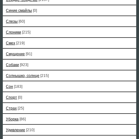
Синие смайлы
[0]
Слезы
[60]
Слоники
[215]
Смех
[219]
Смущение
[91]
Собаки
[923]
Солнышко, солнце
[215]
Сон
[183]
Спорт
[0]
Страх
[25]
Уборка
[86]
Удивление
[210]