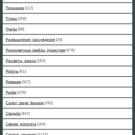
Прощание
[112]
Птицы
[350]
Пчелы
[98]
Размышления, рассуждения
[20]
Разноцветные смайлы, пушистики
[476]
Рассветы, закаты
[183]
Роботы
[61]
Ромашки
[327]
Рыбки
[376]
Салют, свечи, фонари
[282]
Свадьба
[447]
Свинки, поросята
[184]
Сердце, сердечко
[2137]