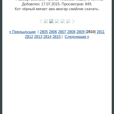
Добавлен: 17.07.2015. Просмотров: 849.
Кот чёрный мигает ава аватар смайлик скачать.
« Предыдущая
|
2805
2806
2807
2808
2809
[
2810
]
2811
2812
2813
2814
2815
|
Следующая »