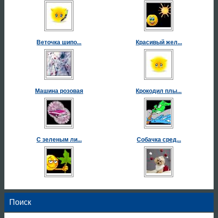
Веточка шипо...
Красивый жел...
Машина розовая
Крокодил плы...
С зеленым ли...
Собачка сред...
Поиск