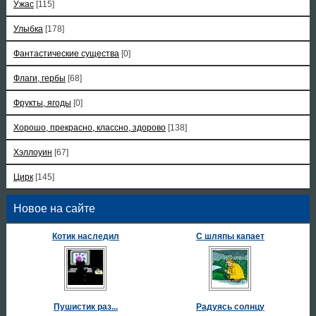
Ужас
[115]
Улыбка
[178]
Фантастические существа
[0]
Флаги, гербы
[68]
Фрукты, ягоды
[0]
Хорошо, прекрасно, классно, здорово
[138]
Хэллоуин
[67]
Цирк
[145]
Новое на сайте
Котик наследил
С шляпы капает
Пушистик раз...
Радуясь солнцу