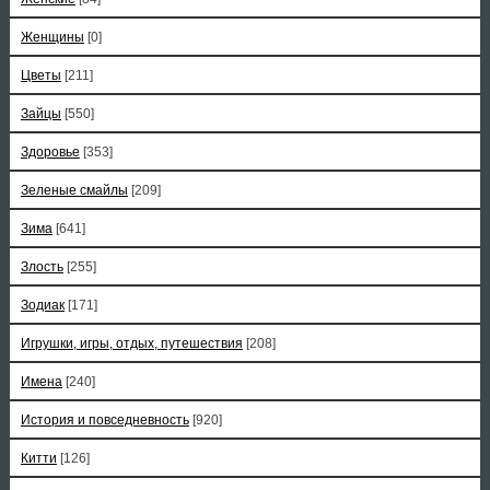
Женщины
[0]
Цветы
[211]
Зайцы
[550]
Здоровье
[353]
Зеленые смайлы
[209]
Зима
[641]
Злость
[255]
Зодиак
[171]
Игрушки, игры, отдых, путешествия
[208]
Имена
[240]
История и повседневность
[920]
Китти
[126]