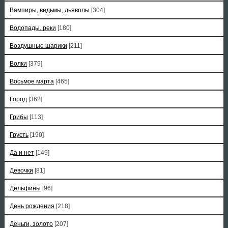
Вампиры, ведьмы, дьяволы
[304]
Водопады, реки
[180]
Воздушные шарики
[211]
Волки
[379]
Восьмое марта
[465]
Город
[362]
Грибы
[113]
Грусть
[190]
Да и нет
[149]
Девочки
[81]
Дельфины
[96]
День рождения
[218]
Деньги, золото
[207]