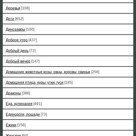
Деревья
[108]
Дети
[652]
Динозавры
[100]
Доброе утро
[437]
Добрый день
[72]
Добрый вечер
[147]
Домашние животные козы, овцы, коровы, свиньи
[256]
Домашняя птица, куры, утки, гуси
[185]
Драконы
[386]
Еда, кулинария
[491]
Единороги, лошади
[73]
Ёжики
[156]
Женские
[84]