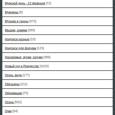
Мужской день - 23 февраля
[72]
Мужчины
[0]
Музыка и танцы
[372]
Мышки, хомяки
[395]
Надписи разные
[15]
Надписи для форума
[123]
Насекомые, жучки, паучки
[389]
Новый год и Рождество
[1625]
Огонь, вода
[177]
Обезьяны
[211]
Обнимашки
[75]
Осень
[502]
Очки
[54]