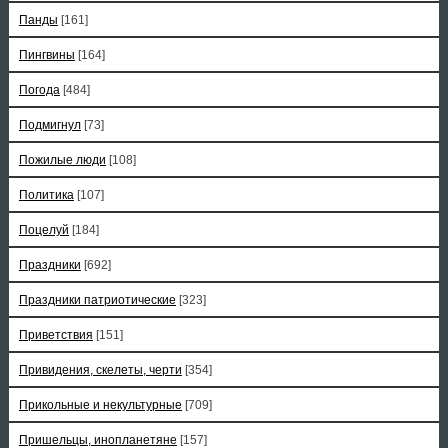
Панды
[161]
Пингвины
[164]
Погода
[484]
Подмигнул
[73]
Пожилые люди
[108]
Политика
[107]
Поцелуй
[184]
Праздники
[692]
Праздники патриотические
[323]
Приветствия
[151]
Привидения, скелеты, черти
[354]
Прикольные и некультурные
[709]
Пришельцы, инопланетяне
[157]