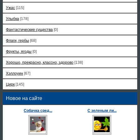
Ужас
[115]
Улыбка
[178]
Фантастические существа
[0]
Флаги, гербы
[68]
Фрукты, ягоды
[0]
Хорошо, прекрасно, классно, здорово
[138]
Хэллоуин
[67]
Цирк
[145]
Новое на сайте
Собачка сред...
С зеленым ли...