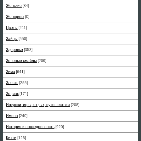
Женские
[84]
Женщины
[0]
Цветы
[211]
Зайцы
[550]
Здоровье
[353]
Зеленые смайлы
[209]
Зима
[641]
Злость
[255]
Зодиак
[171]
Игрушки, игры, отдых, путешествия
[208]
Имена
[240]
История и повседневность
[920]
Китти
[126]