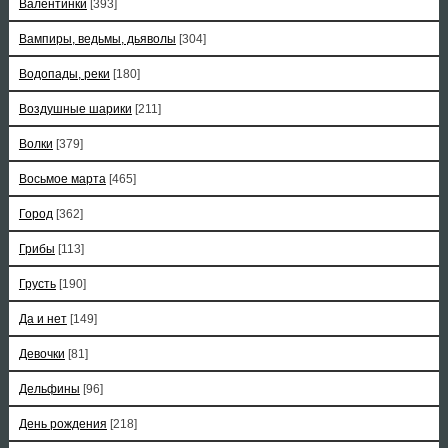
Валентинки
[393]
Вампиры, ведьмы, дьяволы
[304]
Водопады, реки
[180]
Воздушные шарики
[211]
Волки
[379]
Восьмое марта
[465]
Город
[362]
Грибы
[113]
Грусть
[190]
Да и нет
[149]
Девочки
[81]
Дельфины
[96]
День рождения
[218]