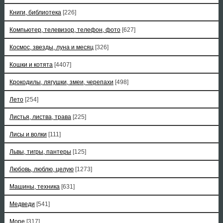
Книги, библиотека
[226]
Компьютер, телевизор, телефон, фото
[627]
Космос, звезды, луна и месяц
[326]
Кошки и котята
[4407]
Крокодилы, лягушки, змеи, черепахи
[498]
Лето
[254]
Листья, листва, трава
[225]
Лисы и волки
[111]
Львы, тигры, пантеры
[125]
Любовь, люблю, целую
[1273]
Машины, техника
[631]
Медведи
[541]
Море
[317]