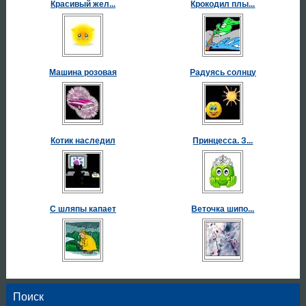
Красивый жел...
Крокодил плы...
Машина розовая
Радуясь солнцу
Котик наследил
Принцесса. З...
С шляпы капает
Веточка шипо...
Поиск