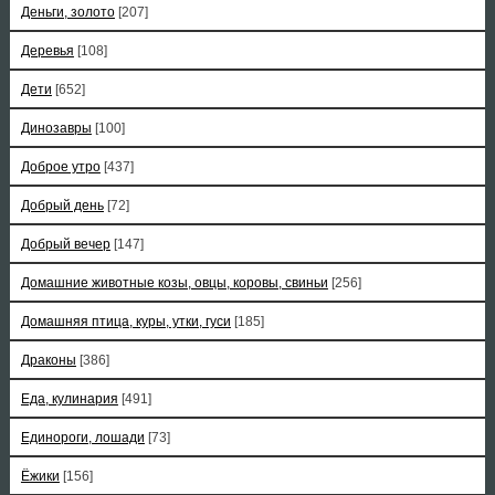
Деньги, золото
[207]
Деревья
[108]
Дети
[652]
Динозавры
[100]
Доброе утро
[437]
Добрый день
[72]
Добрый вечер
[147]
Домашние животные козы, овцы, коровы, свиньи
[256]
Домашняя птица, куры, утки, гуси
[185]
Драконы
[386]
Еда, кулинария
[491]
Единороги, лошади
[73]
Ёжики
[156]