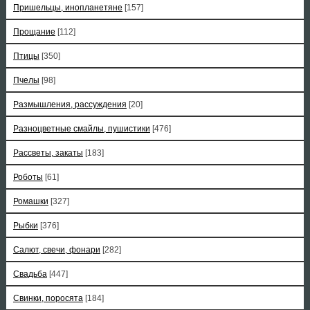
Пришельцы, инопланетяне
[157]
Прощание
[112]
Птицы
[350]
Пчелы
[98]
Размышления, рассуждения
[20]
Разноцветные смайлы, пушистики
[476]
Рассветы, закаты
[183]
Роботы
[61]
Ромашки
[327]
Рыбки
[376]
Салют, свечи, фонари
[282]
Свадьба
[447]
Свинки, поросята
[184]