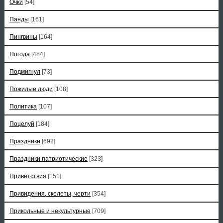
Очки
[54]
Панды
[161]
Пингвины
[164]
Погода
[484]
Подмигнул
[73]
Пожилые люди
[108]
Политика
[107]
Поцелуй
[184]
Праздники
[692]
Праздники патриотические
[323]
Приветствия
[151]
Привидения, скелеты, черти
[354]
Прикольные и некультурные
[709]