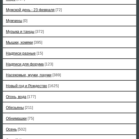
Мужской день - 23 февраля
[72]
Мужчины
[0]
Музыка и танцы
[372]
Мышки, хомяки
[395]
Надписи разные
[15]
Надписи для форума
[123]
Насекомые, жучки, паучки
[389]
Новый год и Рождество
[1625]
Огонь, вода
[177]
Обезьяны
[211]
Обнимашки
[75]
Осень
[502]